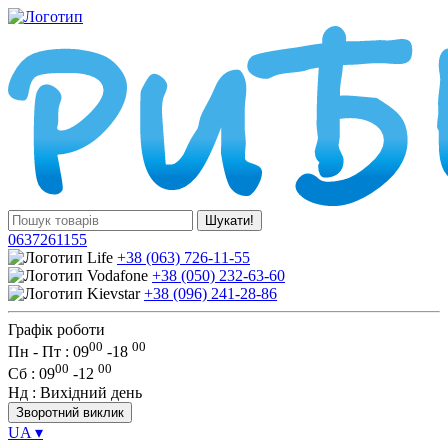
Шукати!
0637261155
+38 (063) 726-11-55
+38 (050) 232-63-60
+38 (096) 241-28-86
Графік роботи
00
00
Пн - Пт : 09
-
18
00
00
Сб
: 09
-
12
Нд
: Вихідний день
Зворотний виклик
UA
▾