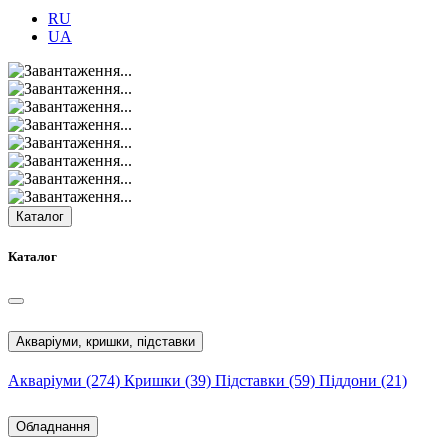
RU
UA
Каталог
Каталог
Акваріуми, кришки, підставки
Акваріуми
(274)
Кришки
(39)
Підставки
(59)
Піддони
(21)
Обладнання