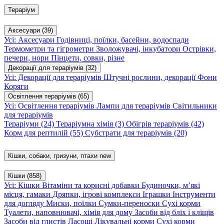
Тераріум
Аксесуари
(39)
Усі: Аксесуари
Годівниці, поїлки, басейни, водоспади
Термометри та гігрометри
Зволожувачі, інкубатори
Острівки,
печери, нори
Пінцети, совки, різне
Декорації для тераріумів
(32)
Усі: Декорації для тераріумів
Штучні рослини, декорації
Фони
Коряги
Освітлення тераріумів
(65)
Усі: Освітлення тераріумів
Лампи для тераріумів
Світильники
для тераріумів
Тераріуми
(24)
Тераріумна хімія
(3)
Обігрів тераріумів
(42)
Корм для рептилій
(55)
Субстрати для тераріумів
(20)
Кішки, собаки, гризуни, птахи
new
Кішки
(858)
Усі: Кішки
Вітаміни та корисні добавки
Будиночки, м’які
місця, гамаки
Дряпки, ігрові комплекси
Іграшки
Інструменти
для догляду
Миски, поїлки
Сумки-переноски
Сухі корми
Туалети, наповнювачі, хімія для дому
Засоби від бліх і кліщів
Засоби від глистів
Ласощі
Лікувальні корми
Сухі корми