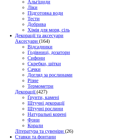
Альгіциди
Ліки
Підготовка води
Тести
Добрива
Хімія для моря, сіль
Декорації та аксесуари
Аксесуари
(164)
Відсадники
Годівниці, дозатори
Сифони
Скребки, щітки
Сачки
Догляд за рослинами
Різне
Термометри
Декорації
(427)
Ґрунти, камені
Штучні декорації
Штучні рослини
Натуральні корені
Фони
Корали
Література та сувеніри
(26)
Ставки та фонтани