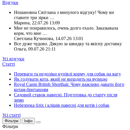
Відгуки
Нешановна Світлана з минулого відгуку! Чому ви
ставите три зірки
…
Марина
,
22.07.26 13:09
Мне не понравилось, очень долго ехало. Заказывала
корм, что мне
…
Светлана Кучинова
,
14.07.26 13:01
Все дуже чудово. Дякую за швидку та якісну доставку
Ольга
,
09.07.26 21:11
Усі відгуки
Статті
Переваги та недоліки купівлі корму для собак на вагу
Як годувати кота, який не виходить на вулицю
Royal Canin British Shorthair. Чому важливо давати його
котам-британцям
Садовий ставок навесні. Підготовка до старту після
зими
Небезпека бліх і кліщів навесні для котів і собак
Усі статті
Фільтри
Інфо
Фільтри