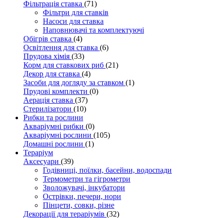
Фільтрація ставка
(71)
Фільтри для ставків
Насоси для ставка
Наповнювачі та комплектуючі
Обігрів ставка
(4)
Освітлення для ставка
(6)
Прудова хімія
(33)
Корм для ставкових риб
(21)
Декор для ставка
(4)
Засоби для догляду за ставком
(1)
Прудові комплекти
(0)
Аерація ставка
(37)
Стерилізатори
(10)
Рибки та рослини
Акваріумні рибки
(0)
Акваріумні рослини
(105)
Домашні рослини
(1)
Тераріум
Аксесуари
(39)
Годівниці, поїлки, басейни, водоспади
Термометри та гігрометри
Зволожувачі, інкубатори
Острівки, печери, нори
Пінцети, совки, різне
Декорації для тераріумів
(32)