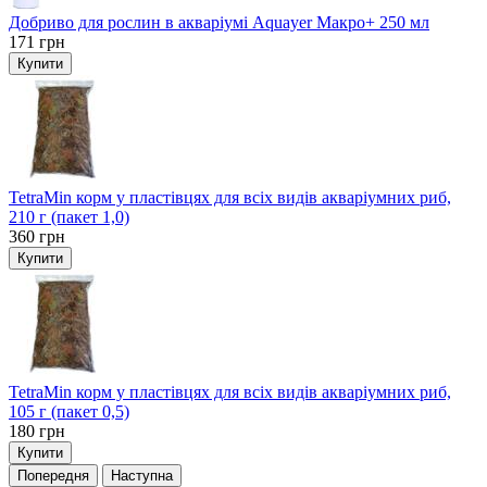
Добриво для рослин в акваріумі Aquayer Макро+ 250 мл
171
грн
Купити
TetraMin корм у пластівцях для всіх видів акваріумних риб,
210 г (пакет 1,0)
360
грн
Купити
TetraMin корм у пластівцях для всіх видів акваріумних риб,
105 г (пакет 0,5)
180
грн
Купити
Попередня
Наступна