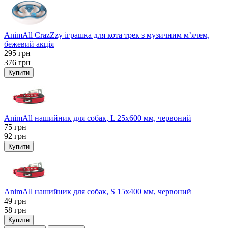
AnimAll CrazZzy іграшка для кота трек з музичним м’ячем,
бежевий акція
295
грн
376
грн
Купити
AnimAll нашийник для собак, L 25x600 мм, червоний
75
грн
92
грн
Купити
AnimAll нашийник для собак, S 15х400 мм, червоний
49
грн
58
грн
Купити