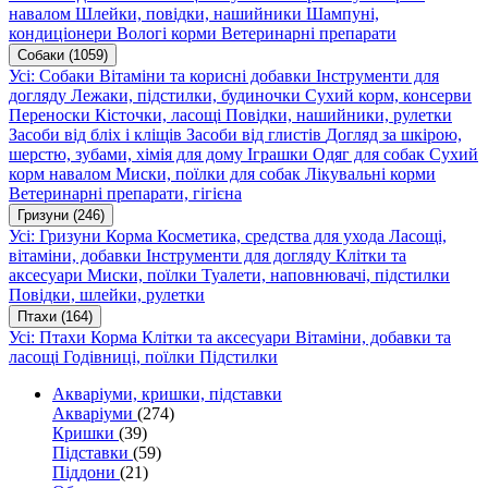
навалом
Шлейки, повідки, нашийники
Шампуні,
кондиціонери
Вологі корми
Ветеринарні препарати
Собаки
(1059)
Усі: Собаки
Вітаміни та корисні добавки
Інструменти для
догляду
Лежаки, підстилки, будиночки
Сухий корм, консерви
Переноски
Кісточки, ласощі
Повідки, нашийники, рулетки
Засоби від бліх і кліщів
Засоби від глистів
Догляд за шкірою,
шерстю, зубами, хімія для дому
Іграшки
Одяг для собак
Сухий
корм навалом
Миски, поїлки для собак
Лікувальні корми
Ветеринарні препарати, гігієна
Гризуни
(246)
Усі: Гризуни
Корма
Косметика, средства для ухода
Ласощі,
вітаміни, добавки
Інструменти для догляду
Клітки та
аксесуари
Миски, поїлки
Туалети, наповнювачі, підстилки
Повідки, шлейки, рулетки
Птахи
(164)
Усі: Птахи
Корма
Клітки та аксесуари
Вітаміни, добавки та
ласощі
Годівниці, поїлки
Підстилки
Акваріуми, кришки, підставки
Акваріуми
(274)
Кришки
(39)
Підставки
(59)
Піддони
(21)