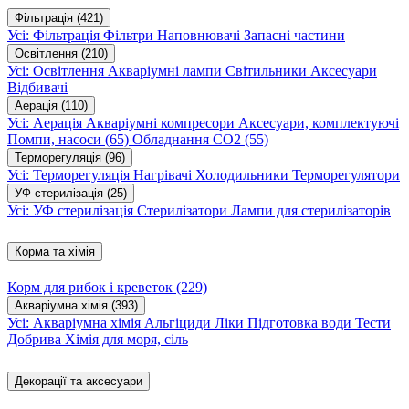
Фільтрація
(421)
Усі: Фільтрація
Фільтри
Наповнювачі
Запасні частини
Освітлення
(210)
Усі: Освітлення
Акваріумні лампи
Світильники
Аксесуари
Відбивачі
Аерація
(110)
Усі: Аерація
Акваріумні компресори
Аксесуари, комплектуючі
Помпи, насоси
(65)
Обладнання CO2
(55)
Терморегуляція
(96)
Усі: Терморегуляція
Нагрівачі
Холодильники
Терморегулятори
УФ стерилізація
(25)
Усі: УФ стерилізація
Стерилізатори
Лампи для стерилізаторів
Корма та хімія
Корм для рибок і креветок
(229)
Акваріумна хімія
(393)
Усі: Акваріумна хімія
Альгіциди
Ліки
Підготовка води
Тести
Добрива
Хімія для моря, сіль
Декорації та аксесуари