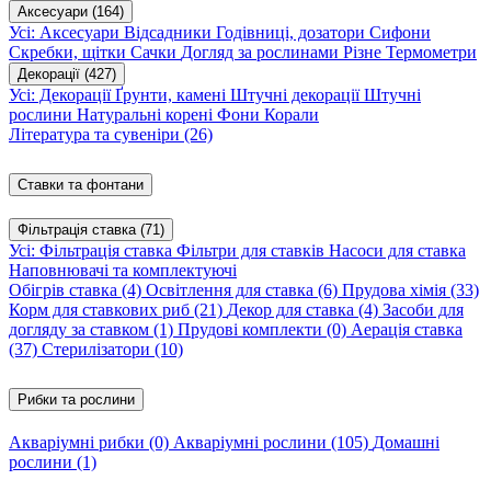
Аксесуари
(164)
Усі: Аксесуари
Відсадники
Годівниці, дозатори
Сифони
Скребки, щітки
Сачки
Догляд за рослинами
Різне
Термометри
Декорації
(427)
Усі: Декорації
Ґрунти, камені
Штучні декорації
Штучні
рослини
Натуральні корені
Фони
Корали
Література та сувеніри
(26)
Ставки та фонтани
Фільтрація ставка
(71)
Усі: Фільтрація ставка
Фільтри для ставків
Насоси для ставка
Наповнювачі та комплектуючі
Обігрів ставка
(4)
Освітлення для ставка
(6)
Прудова хімія
(33)
Корм для ставкових риб
(21)
Декор для ставка
(4)
Засоби для
догляду за ставком
(1)
Прудові комплекти
(0)
Аерація ставка
(37)
Стерилізатори
(10)
Рибки та рослини
Акваріумні рибки
(0)
Акваріумні рослини
(105)
Домашні
рослини
(1)