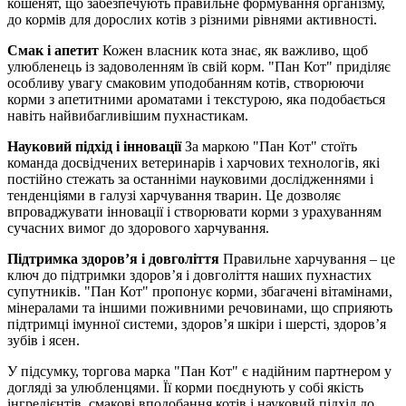
кошенят, що забезпечують правильне формування організму,
до кормів для дорослих котів з різними рівнями активності.
Смак і апетит
Кожен власник кота знає, як важливо, щоб
улюбленець із задоволенням їв свій корм. "Пан Кот" приділяє
особливу увагу смаковим уподобанням котів, створюючи
корми з апетитними ароматами і текстурою, яка подобається
навіть найвибагливішим пухнастикам.
Науковий підхід і інновації
За маркою "Пан Кот" стоїть
команда досвідчених ветеринарів і харчових технологів, які
постійно стежать за останніми науковими дослідженнями і
тенденціями в галузі харчування тварин. Це дозволяє
впроваджувати інновації і створювати корми з урахуванням
сучасних вимог до здорового харчування.
Підтримка здоров’я і довголіття
Правильне харчування – це
ключ до підтримки здоров’я і довголіття наших пухнастих
супутників. "Пан Кот" пропонує корми, збагачені вітамінами,
мінералами та іншими поживними речовинами, що сприяють
підтримці імунної системи, здоров’я шкіри і шерсті, здоров’я
зубів і ясен.
У підсумку, торгова марка "Пан Кот" є надійним партнером у
догляді за улюбленцями. Її корми поєднують у собі якість
інгредієнтів, смакові вподобання котів і науковий підхід до