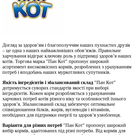
Догляд за здоров’ям і благополуччям наших пухнастих друзів
– це одна з наших найважливіших обов’язків. Правильне
харчування відіграє ключову роль у підтримці здоров’я наших
котів. Торгова марка "Пан Кот" пропонує широкий
асортимент високоякісних кормів, розроблених з урахуванням
потреб і вподобань наших муркотливих супутників.
Якість інгредієнтів і збалансований склад
"Пан Кот"
дотримується суворих стандартів якості при виборі
інгредієнтів. Кожен корм розробляється з урахуванням
харчових потреб котів різного віку та особливостей їхнього
здоров’я. Збалансований склад забезпечує оптимальне
співвідношення білків, жирів, вуглеводів і вітамінів,
необхідних для підтримки енергії та здоров’я улюбленця.
Варіанти для різних потреб
"Пан Кот" пропонує широкий
вибір кормів, адаптованих під різні потреби. Від кормів для