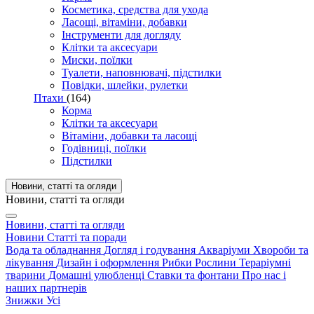
Косметика, средства для ухода
Ласощі, вітаміни, добавки
Інструменти для догляду
Клітки та аксесуари
Миски, поїлки
Туалети, наповнювачі, підстилки
Повідки, шлейки, рулетки
Птахи
(164)
Корма
Клітки та аксесуари
Вітаміни, добавки та ласощі
Годівниці, поїлки
Підстилки
Новини, статті та огляди
Новини, статті та огляди
Новини, статті та огляди
Новини
Статті та поради
Вода та обладнання
Догляд і годування
Акваріуми
Хвороби та
лікування
Дизайн і оформлення
Рибки
Рослини
Тераріумні
тварини
Домашні улюбленці
Ставки та фонтани
Про нас і
наших партнерів
Знижки
Усі