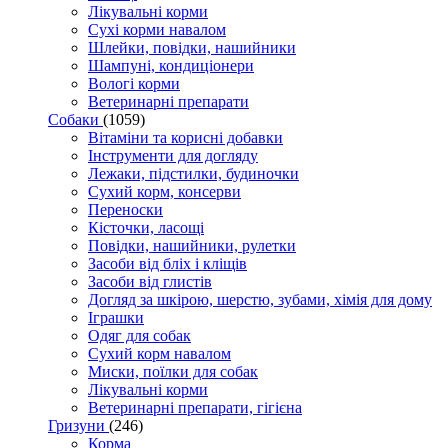
Лікувальні корми
Сухі корми навалом
Шлейки, повідки, нашийники
Шампуні, кондиціонери
Вологі корми
Ветеринарні препарати
Собаки
(1059)
Вітаміни та корисні добавки
Інструменти для догляду
Лежаки, підстилки, будиночки
Сухий корм, консерви
Переноски
Кісточки, ласощі
Повідки, нашийники, рулетки
Засоби від бліх і кліщів
Засоби від глистів
Догляд за шкірою, шерстю, зубами, хімія для дому
Іграшки
Одяг для собак
Сухий корм навалом
Миски, поїлки для собак
Лікувальні корми
Ветеринарні препарати, гігієна
Гризуни
(246)
Корма