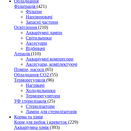
Обладнання
Фільтрація
(421)
Фільтри
Наповнювачі
Запасні частини
Освітлення
(210)
Акваріумні лампи
Світильники
Аксесуари
Відбивачі
Аерація
(110)
Акваріумні компресори
Аксесуари, комплектуючі
Помпи, насоси
(65)
Обладнання CO2
(55)
Терморегуляція
(96)
Нагрівачі
Холодильники
Терморегулятори
УФ стерилізація
(25)
Стерилізатори
Лампи для стерилізаторів
Корма та хімія
Корм для рибок і креветок
(229)
Акваріумна хімія
(393)