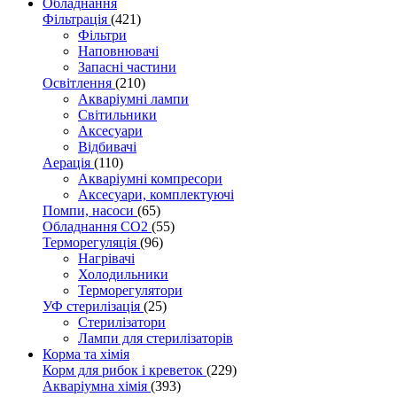
Обладнання
Фільтрація
(421)
Фільтри
Наповнювачі
Запасні частини
Освітлення
(210)
Акваріумні лампи
Світильники
Аксесуари
Відбивачі
Аерація
(110)
Акваріумні компресори
Аксесуари, комплектуючі
Помпи, насоси
(65)
Обладнання CO2
(55)
Терморегуляція
(96)
Нагрівачі
Холодильники
Терморегулятори
УФ стерилізація
(25)
Стерилізатори
Лампи для стерилізаторів
Корма та хімія
Корм для рибок і креветок
(229)
Акваріумна хімія
(393)