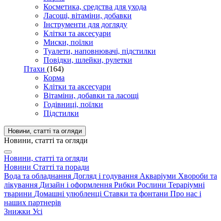
Косметика, средства для ухода
Ласощі, вітаміни, добавки
Інструменти для догляду
Клітки та аксесуари
Миски, поїлки
Туалети, наповнювачі, підстилки
Повідки, шлейки, рулетки
Птахи
(164)
Корма
Клітки та аксесуари
Вітаміни, добавки та ласощі
Годівниці, поїлки
Підстилки
Новини, статті та огляди
Новини, статті та огляди
Новини, статті та огляди
Новини
Статті та поради
Вода та обладнання
Догляд і годування
Акваріуми
Хвороби та
лікування
Дизайн і оформлення
Рибки
Рослини
Тераріумні
тварини
Домашні улюбленці
Ставки та фонтани
Про нас і
наших партнерів
Знижки
Усі