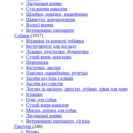
Лікувальні корми
Сухі корми навалом
Шлейки, повідки, нашийники
Шампуні, кондиціонери
Вологі корми
Ветеринарні препарати
Собаки
(1057)
Вітаміни та корисні добавки
Інструменти для догляду
Лежаки, підстилки, будиночки
Сухий корм, консерви
Переноски
Кісточки, ласощі
Повідки, нашийники, рулетки
Засоби від бліх і кліщів
Засоби від глистів
Догляд за шкірою, шерстю, зубами, хімія для дому
Іграшки
Одяг для собак
Сухий корм навалом
Миски, поїлки для собак
Лікувальні корми
Ветеринарні препарати, гігієна
Гризуни
(246)
Корма