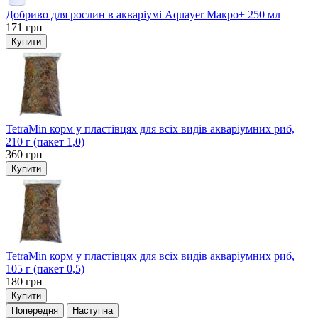
Добриво для рослин в акваріумі Aquayer Макро+ 250 мл
171
грн
Купити
TetraMin корм у пластівцях для всіх видів акваріумних риб,
210 г (пакет 1,0)
360
грн
Купити
TetraMin корм у пластівцях для всіх видів акваріумних риб,
105 г (пакет 0,5)
180
грн
Купити
Попередня
Наступна