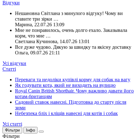
Відгуки
Нешановна Світлана з минулого відгуку! Чому ви
ставите три зірки
…
Марина
,
22.07.26 13:09
Мне не понравилось, очень долго ехало. Заказывала
корм, что мне
…
Светлана Кучинова
,
14.07.26 13:01
Все дуже чудово. Дякую за швидку та якісну доставку
Ольга
,
09.07.26 21:11
Усі відгуки
Статті
Переваги та недоліки купівлі корму для собак на вагу
Як годувати кота, який не виходить на вулицю
Royal Canin British Shorthair. Чому важливо давати його
котам-британцям
Садовий ставок навесні. Підготовка до старту після
зими
Небезпека бліх і кліщів навесні для котів і собак
Усі статті
Фільтри
Інфо
Фільтри