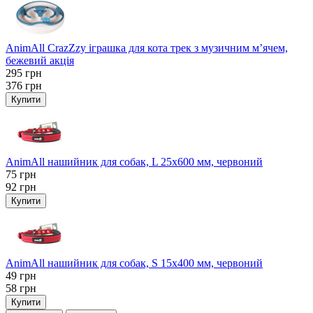
AnimAll CrazZzy іграшка для кота трек з музичним м’ячем,
бежевий акція
295
грн
376
грн
Купити
AnimAll нашийник для собак, L 25x600 мм, червоний
75
грн
92
грн
Купити
AnimAll нашийник для собак, S 15х400 мм, червоний
49
грн
58
грн
Купити