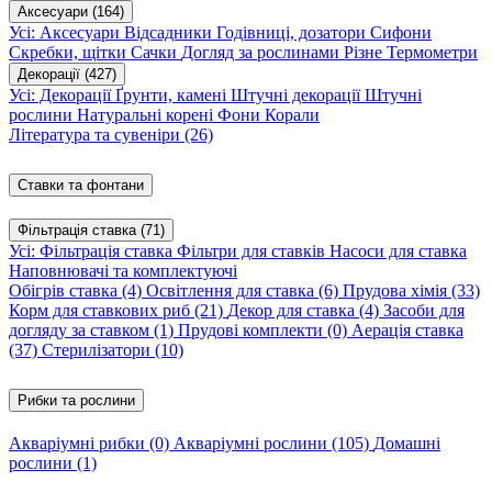
Аксесуари
(164)
Усі: Аксесуари
Відсадники
Годівниці, дозатори
Сифони
Скребки, щітки
Сачки
Догляд за рослинами
Різне
Термометри
Декорації
(427)
Усі: Декорації
Ґрунти, камені
Штучні декорації
Штучні
рослини
Натуральні корені
Фони
Корали
Література та сувеніри
(26)
Ставки та фонтани
Фільтрація ставка
(71)
Усі: Фільтрація ставка
Фільтри для ставків
Насоси для ставка
Наповнювачі та комплектуючі
Обігрів ставка
(4)
Освітлення для ставка
(6)
Прудова хімія
(33)
Корм для ставкових риб
(21)
Декор для ставка
(4)
Засоби для
догляду за ставком
(1)
Прудові комплекти
(0)
Аерація ставка
(37)
Стерилізатори
(10)
Рибки та рослини
Акваріумні рибки
(0)
Акваріумні рослини
(105)
Домашні
рослини
(1)