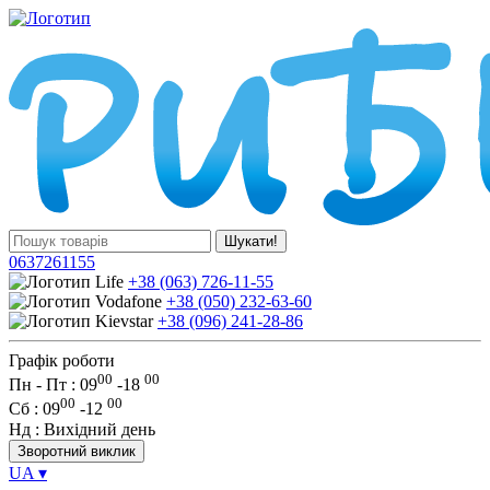
Шукати!
0637261155
+38 (063) 726-11-55
+38 (050) 232-63-60
+38 (096) 241-28-86
Графік роботи
00
00
Пн - Пт : 09
-
18
00
00
Сб
: 09
-
12
Нд
: Вихідний день
Зворотний виклик
UA
▾