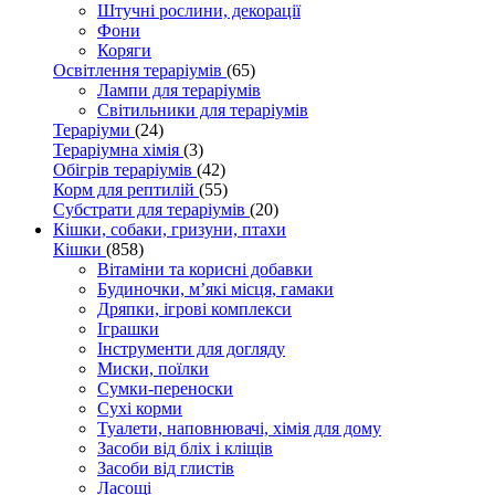
Штучні рослини, декорації
Фони
Коряги
Освітлення тераріумів
(65)
Лампи для тераріумів
Світильники для тераріумів
Тераріуми
(24)
Тераріумна хімія
(3)
Обігрів тераріумів
(42)
Корм для рептилій
(55)
Субстрати для тераріумів
(20)
Кішки, собаки, гризуни, птахи
Кішки
(858)
Вітаміни та корисні добавки
Будиночки, м’які місця, гамаки
Дряпки, ігрові комплекси
Іграшки
Інструменти для догляду
Миски, поїлки
Сумки-переноски
Сухі корми
Туалети, наповнювачі, хімія для дому
Засоби від бліх і кліщів
Засоби від глистів
Ласощі