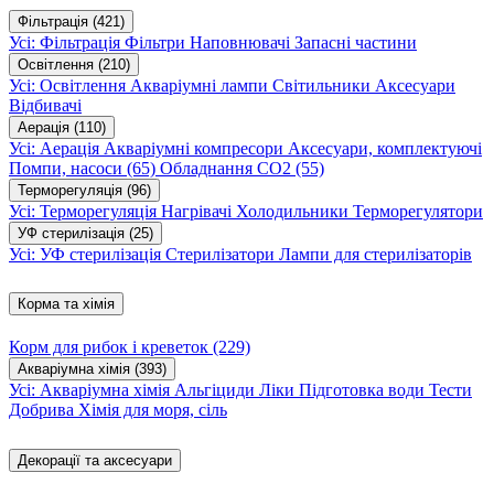
Фільтрація
(421)
Усі: Фільтрація
Фільтри
Наповнювачі
Запасні частини
Освітлення
(210)
Усі: Освітлення
Акваріумні лампи
Світильники
Аксесуари
Відбивачі
Аерація
(110)
Усі: Аерація
Акваріумні компресори
Аксесуари, комплектуючі
Помпи, насоси
(65)
Обладнання CO2
(55)
Терморегуляція
(96)
Усі: Терморегуляція
Нагрівачі
Холодильники
Терморегулятори
УФ стерилізація
(25)
Усі: УФ стерилізація
Стерилізатори
Лампи для стерилізаторів
Корма та хімія
Корм для рибок і креветок
(229)
Акваріумна хімія
(393)
Усі: Акваріумна хімія
Альгіциди
Ліки
Підготовка води
Тести
Добрива
Хімія для моря, сіль
Декорації та аксесуари