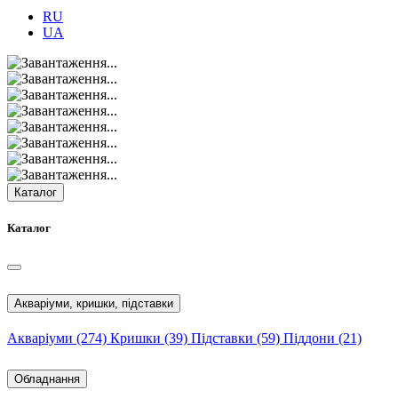
RU
UA
Каталог
Каталог
Акваріуми, кришки, підставки
Акваріуми
(274)
Кришки
(39)
Підставки
(59)
Піддони
(21)
Обладнання