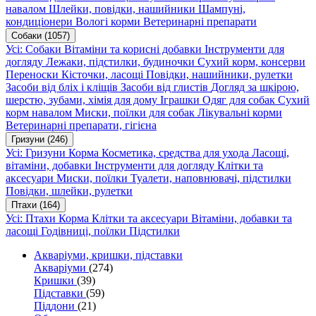
навалом
Шлейки, повідки, нашийники
Шампуні,
кондиціонери
Вологі корми
Ветеринарні препарати
Собаки
(1057)
Усі: Собаки
Вітаміни та корисні добавки
Інструменти для
догляду
Лежаки, підстилки, будиночки
Сухий корм, консерви
Переноски
Кісточки, ласощі
Повідки, нашийники, рулетки
Засоби від бліх і кліщів
Засоби від глистів
Догляд за шкірою,
шерстю, зубами, хімія для дому
Іграшки
Одяг для собак
Сухий
корм навалом
Миски, поїлки для собак
Лікувальні корми
Ветеринарні препарати, гігієна
Гризуни
(246)
Усі: Гризуни
Корма
Косметика, средства для ухода
Ласощі,
вітаміни, добавки
Інструменти для догляду
Клітки та
аксесуари
Миски, поїлки
Туалети, наповнювачі, підстилки
Повідки, шлейки, рулетки
Птахи
(164)
Усі: Птахи
Корма
Клітки та аксесуари
Вітаміни, добавки та
ласощі
Годівниці, поїлки
Підстилки
Акваріуми, кришки, підставки
Акваріуми
(274)
Кришки
(39)
Підставки
(59)
Піддони
(21)