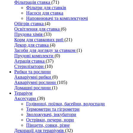
Фільтрація ставка
(71)
Фільтри для ставків
Насоси для ставка
Наповнювачі та комплектуючі
Обігрів ставка
(4)
Освітлення для ставка
(6)
Прудова хімія
(33)
Корм для ставкових риб
(21)
Декор для ставка
(4)
Засоби для догляду за ставком
(1)
Прудові комплекти
(0)
Аерація ставка
(37)
Стерилізатори
(10)
Рибки та рослини
Акваріумні рибки
(0)
Акваріумні рослини
(105)
Домашні рослини
(1)
Тераріум
Аксесуари
(39)
Годівниці, поїлки, басейни, водоспади
Термометри та гігрометри
Зволожувачі, інкубатори
Острівки, печери, нори
Пінцети, совки, різне
Декорації для тераріумів
(32)