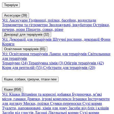
Тераріум
Аксесуари
(39)
Усі: Аксесуари
Годівниці, поїлки, басейни, водоспади
Термометри та гігрометри
Зволожувачі, інкубатори
Острівки,
печери, нори
Пінцети, совки, різне
Декорації для тераріумів
(32)
Усі: Декорації для тераріумів
Штучні рослини, декорації
Фони
Коряги
Освітлення тераріумів
(65)
Усі: Освітлення тераріумів
Лампи для тераріумів
Світильники
для тераріумів
Тераріуми
(24)
Тераріумна хімія
(3)
Обігрів тераріумів
(42)
Корм для рептилій
(55)
Субстрати для тераріумів
(20)
Кішки, собаки, гризуни, птахи
new
Кішки
(858)
Усі: Кішки
Вітаміни та корисні добавки
Будиночки, м’які
місця, гамаки
Дряпки, ігрові комплекси
Іграшки
Інструменти
для догляду
Миски, поїлки
Сумки-переноски
Сухі корми
Туалети, наповнювачі, хімія для дому
Засоби від бліх і кліщів
Засоби від глистів
Ласощі
Лікувальні корми
Сухі корми