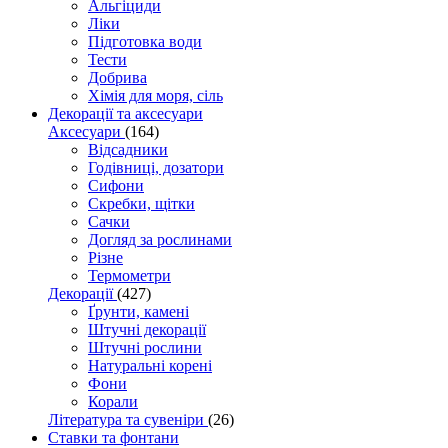
Альгіциди
Ліки
Підготовка води
Тести
Добрива
Хімія для моря, сіль
Декорації та аксесуари
Аксесуари
(164)
Відсадники
Годівниці, дозатори
Сифони
Скребки, щітки
Сачки
Догляд за рослинами
Різне
Термометри
Декорації
(427)
Ґрунти, камені
Штучні декорації
Штучні рослини
Натуральні корені
Фони
Корали
Література та сувеніри
(26)
Ставки та фонтани