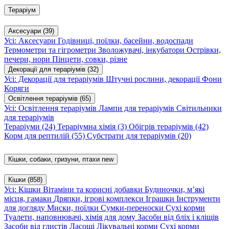
Тераріум
Аксесуари
(39)
Усі: Аксесуари
Годівниці, поїлки, басейни, водоспади
Термометри та гігрометри
Зволожувачі, інкубатори
Острівки,
печери, нори
Пінцети, совки, різне
Декорації для тераріумів
(32)
Усі: Декорації для тераріумів
Штучні рослини, декорації
Фони
Коряги
Освітлення тераріумів
(65)
Усі: Освітлення тераріумів
Лампи для тераріумів
Світильники
для тераріумів
Тераріуми
(24)
Тераріумна хімія
(3)
Обігрів тераріумів
(42)
Корм для рептилій
(55)
Субстрати для тераріумів
(20)
Кішки, собаки, гризуни, птахи
new
Кішки
(858)
Усі: Кішки
Вітаміни та корисні добавки
Будиночки, м’які
місця, гамаки
Дряпки, ігрові комплекси
Іграшки
Інструменти
для догляду
Миски, поїлки
Сумки-переноски
Сухі корми
Туалети, наповнювачі, хімія для дому
Засоби від бліх і кліщів
Засоби від глистів
Ласощі
Лікувальні корми
Сухі корми