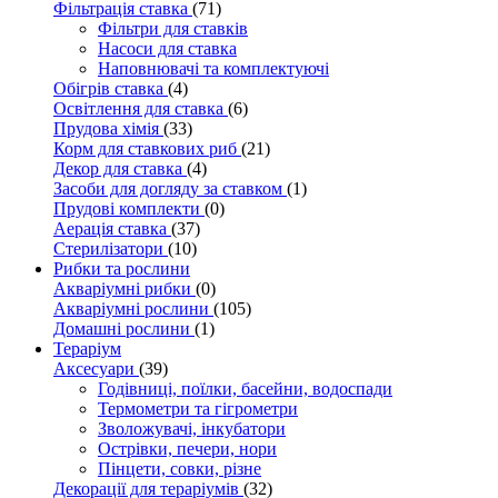
Фільтрація ставка
(71)
Фільтри для ставків
Насоси для ставка
Наповнювачі та комплектуючі
Обігрів ставка
(4)
Освітлення для ставка
(6)
Прудова хімія
(33)
Корм для ставкових риб
(21)
Декор для ставка
(4)
Засоби для догляду за ставком
(1)
Прудові комплекти
(0)
Аерація ставка
(37)
Стерилізатори
(10)
Рибки та рослини
Акваріумні рибки
(0)
Акваріумні рослини
(105)
Домашні рослини
(1)
Тераріум
Аксесуари
(39)
Годівниці, поїлки, басейни, водоспади
Термометри та гігрометри
Зволожувачі, інкубатори
Острівки, печери, нори
Пінцети, совки, різне
Декорації для тераріумів
(32)