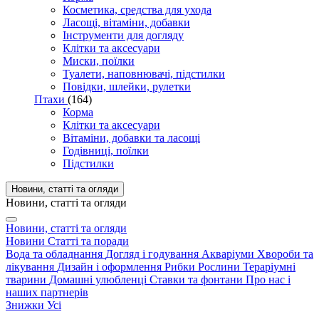
Косметика, средства для ухода
Ласощі, вітаміни, добавки
Інструменти для догляду
Клітки та аксесуари
Миски, поїлки
Туалети, наповнювачі, підстилки
Повідки, шлейки, рулетки
Птахи
(164)
Корма
Клітки та аксесуари
Вітаміни, добавки та ласощі
Годівниці, поїлки
Підстилки
Новини, статті та огляди
Новини, статті та огляди
Новини, статті та огляди
Новини
Статті та поради
Вода та обладнання
Догляд і годування
Акваріуми
Хвороби та
лікування
Дизайн і оформлення
Рибки
Рослини
Тераріумні
тварини
Домашні улюбленці
Ставки та фонтани
Про нас і
наших партнерів
Знижки
Усі