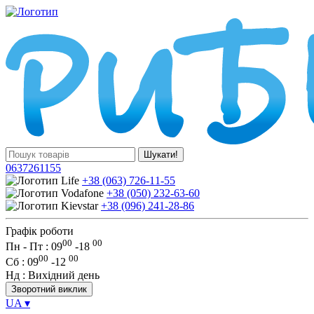
Шукати!
0637261155
+38 (063) 726-11-55
+38 (050) 232-63-60
+38 (096) 241-28-86
Графік роботи
00
00
Пн - Пт : 09
-
18
00
00
Сб
: 09
-
12
Нд
: Вихідний день
Зворотний виклик
UA
▾