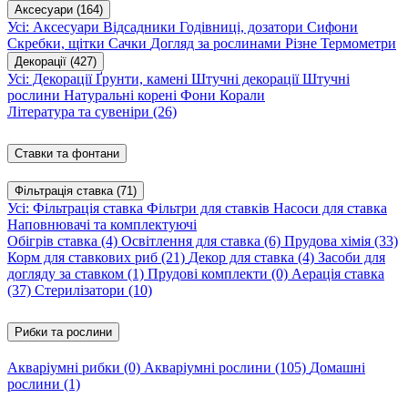
Аксесуари
(164)
Усі: Аксесуари
Відсадники
Годівниці, дозатори
Сифони
Скребки, щітки
Сачки
Догляд за рослинами
Різне
Термометри
Декорації
(427)
Усі: Декорації
Ґрунти, камені
Штучні декорації
Штучні
рослини
Натуральні корені
Фони
Корали
Література та сувеніри
(26)
Ставки та фонтани
Фільтрація ставка
(71)
Усі: Фільтрація ставка
Фільтри для ставків
Насоси для ставка
Наповнювачі та комплектуючі
Обігрів ставка
(4)
Освітлення для ставка
(6)
Прудова хімія
(33)
Корм для ставкових риб
(21)
Декор для ставка
(4)
Засоби для
догляду за ставком
(1)
Прудові комплекти
(0)
Аерація ставка
(37)
Стерилізатори
(10)
Рибки та рослини
Акваріумні рибки
(0)
Акваріумні рослини
(105)
Домашні
рослини
(1)