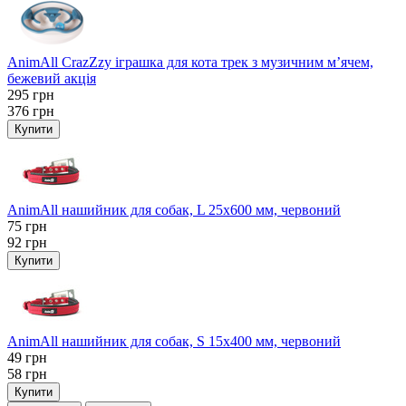
AnimAll CrazZzy іграшка для кота трек з музичним м’ячем,
бежевий акція
295
грн
376
грн
Купити
AnimAll нашийник для собак, L 25x600 мм, червоний
75
грн
92
грн
Купити
AnimAll нашийник для собак, S 15х400 мм, червоний
49
грн
58
грн
Купити