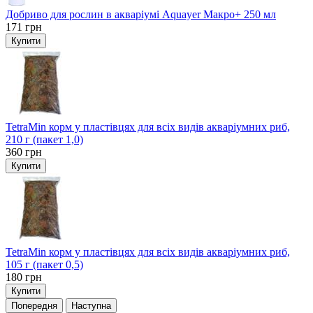
Добриво для рослин в акваріумі Aquayer Макро+ 250 мл
171
грн
Купити
TetraMin корм у пластівцях для всіх видів акваріумних риб,
210 г (пакет 1,0)
360
грн
Купити
TetraMin корм у пластівцях для всіх видів акваріумних риб,
105 г (пакет 0,5)
180
грн
Купити
Попередня
Наступна