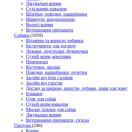
Лікувальні корми
Сухі корми навалом
Шлейки, повідки, нашийники
Шампуні, кондиціонери
Вологі корми
Ветеринарні препарати
Собаки
(1059)
Вітаміни та корисні добавки
Інструменти для догляду
Лежаки, підстилки, будиночки
Сухий корм, консерви
Переноски
Кісточки, ласощі
Повідки, нашийники, рулетки
Засоби від бліх і кліщів
Засоби від глистів
Догляд за шкірою, шерстю, зубами, хімія для дому
Іграшки
Одяг для собак
Сухий корм навалом
Миски, поїлки для собак
Лікувальні корми
Ветеринарні препарати, гігієна
Гризуни
(246)
Корма