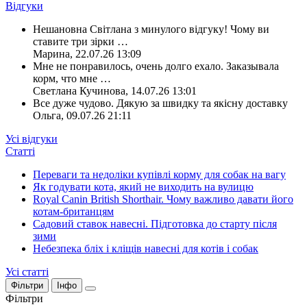
Відгуки
Нешановна Світлана з минулого відгуку! Чому ви
ставите три зірки
…
Марина
,
22.07.26 13:09
Мне не понравилось, очень долго ехало. Заказывала
корм, что мне
…
Светлана Кучинова
,
14.07.26 13:01
Все дуже чудово. Дякую за швидку та якісну доставку
Ольга
,
09.07.26 21:11
Усі відгуки
Статті
Переваги та недоліки купівлі корму для собак на вагу
Як годувати кота, який не виходить на вулицю
Royal Canin British Shorthair. Чому важливо давати його
котам-британцям
Садовий ставок навесні. Підготовка до старту після
зими
Небезпека бліх і кліщів навесні для котів і собак
Усі статті
Фільтри
Інфо
Фільтри