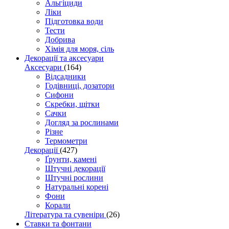
Альгіциди
Ліки
Підготовка води
Тести
Добрива
Хімія для моря, сіль
Декорації та аксесуари
Аксесуари
(164)
Відсадники
Годівниці, дозатори
Сифони
Скребки, щітки
Сачки
Догляд за рослинами
Різне
Термометри
Декорації
(427)
Ґрунти, камені
Штучні декорації
Штучні рослини
Натуральні корені
Фони
Корали
Література та сувеніри
(26)
Ставки та фонтани