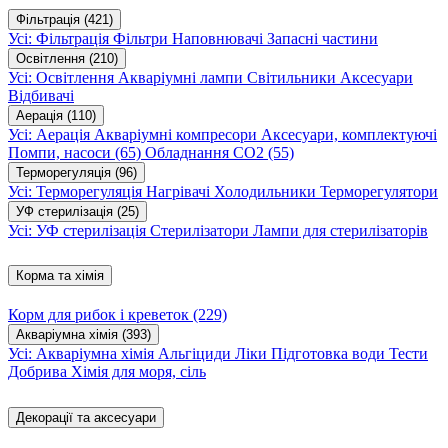
Фільтрація
(421)
Усі: Фільтрація
Фільтри
Наповнювачі
Запасні частини
Освітлення
(210)
Усі: Освітлення
Акваріумні лампи
Світильники
Аксесуари
Відбивачі
Аерація
(110)
Усі: Аерація
Акваріумні компресори
Аксесуари, комплектуючі
Помпи, насоси
(65)
Обладнання CO2
(55)
Терморегуляція
(96)
Усі: Терморегуляція
Нагрівачі
Холодильники
Терморегулятори
УФ стерилізація
(25)
Усі: УФ стерилізація
Стерилізатори
Лампи для стерилізаторів
Корма та хімія
Корм для рибок і креветок
(229)
Акваріумна хімія
(393)
Усі: Акваріумна хімія
Альгіциди
Ліки
Підготовка води
Тести
Добрива
Хімія для моря, сіль
Декорації та аксесуари