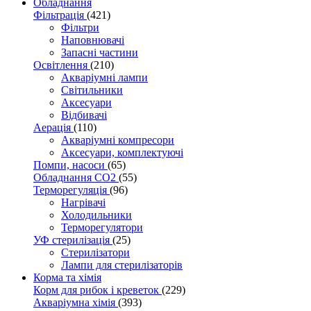
Обладнання
Фільтрація
(421)
Фільтри
Наповнювачі
Запасні частини
Освітлення
(210)
Акваріумні лампи
Світильники
Аксесуари
Відбивачі
Аерація
(110)
Акваріумні компресори
Аксесуари, комплектуючі
Помпи, насоси
(65)
Обладнання CO2
(55)
Терморегуляція
(96)
Нагрівачі
Холодильники
Терморегулятори
УФ стерилізація
(25)
Стерилізатори
Лампи для стерилізаторів
Корма та хімія
Корм для рибок і креветок
(229)
Акваріумна хімія
(393)