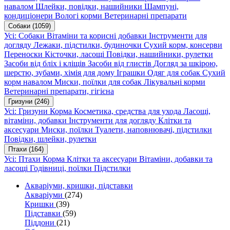
навалом
Шлейки, повідки, нашийники
Шампуні,
кондиціонери
Вологі корми
Ветеринарні препарати
Собаки
(1059)
Усі: Собаки
Вітаміни та корисні добавки
Інструменти для
догляду
Лежаки, підстилки, будиночки
Сухий корм, консерви
Переноски
Кісточки, ласощі
Повідки, нашийники, рулетки
Засоби від бліх і кліщів
Засоби від глистів
Догляд за шкірою,
шерстю, зубами, хімія для дому
Іграшки
Одяг для собак
Сухий
корм навалом
Миски, поїлки для собак
Лікувальні корми
Ветеринарні препарати, гігієна
Гризуни
(246)
Усі: Гризуни
Корма
Косметика, средства для ухода
Ласощі,
вітаміни, добавки
Інструменти для догляду
Клітки та
аксесуари
Миски, поїлки
Туалети, наповнювачі, підстилки
Повідки, шлейки, рулетки
Птахи
(164)
Усі: Птахи
Корма
Клітки та аксесуари
Вітаміни, добавки та
ласощі
Годівниці, поїлки
Підстилки
Акваріуми, кришки, підставки
Акваріуми
(274)
Кришки
(39)
Підставки
(59)
Піддони
(21)