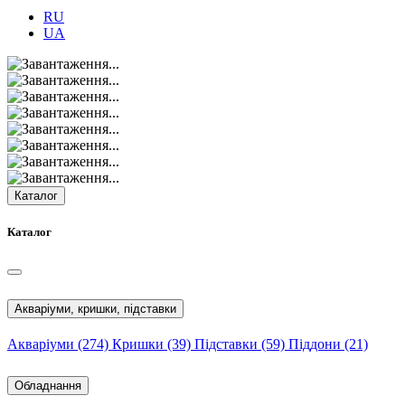
RU
UA
Каталог
Каталог
Акваріуми, кришки, підставки
Акваріуми
(274)
Кришки
(39)
Підставки
(59)
Піддони
(21)
Обладнання