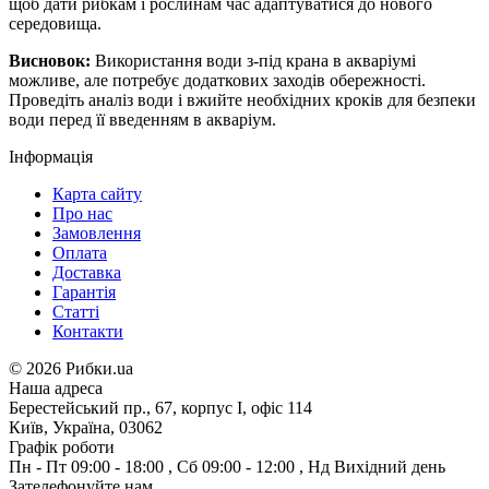
щоб дати рибкам і рослинам час адаптуватися до нового
середовища.
Висновок:
Використання води з-під крана в акваріумі
можливе, але потребує додаткових заходів обережності.
Проведіть аналіз води і вжийте необхідних кроків для безпеки
води перед її введенням в акваріум.
Інформація
Карта сайту
Про нас
Замовлення
Оплата
Доставка
Гарантія
Статті
Контакти
©
2026 Рибки.ua
Наша адреса
Берестейський пр., 67, корпус І, офіс 114
Київ, Україна, 03062
Графік роботи
Пн - Пт
09:00 - 18:00
,
Сб
09:00 - 12:00
,
Нд
Вихідний день
Зателефонуйте нам