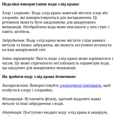
Недоліки використання води з-під крана:
Хлор і хлорамін:
Вода з-під крана зазвичай містить хлор або
хлорамін, які використовуються для знезараження. Ці
речовини можуть бути шкідливими для акваріумних
мешканців. Необроблена вода може викликати у них стрес і
навіть загибель.
Забруднення:
Вода з-під крана може містити сліди важких
металів та інших забруднень, які можуть негативно вплинути
на ваш акваріумний світ.
Зміни параметрів:
Якість води з-під крана може варіюватися з
часом. Це може спричинити нестабільність параметрів води,
що шкідливо для акваріумних мешканців.
Як зробити воду з-під крана безпечною:
Знезараження:
Використовуйте
хлороочисні препарати
, щоб
позбутися хлору і хлораміну.
Фільтрація:
Встановіть фільтр, здатний видаляти важкі
метали та інші забруднення з води.
Адаптація:
Поступово вводьте воду з-під крана в акваріум,