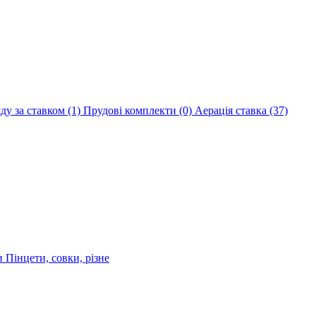
яду за ставком
(1)
Прудові комплекти
(0)
Аерація ставка
(37)
ри
Пінцети, совки, різне