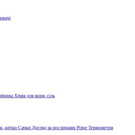
ивачі
обрива
Хімія для моря, сіль
и, щітки
Сачки
Догляд за рослинами
Різне
Термометри