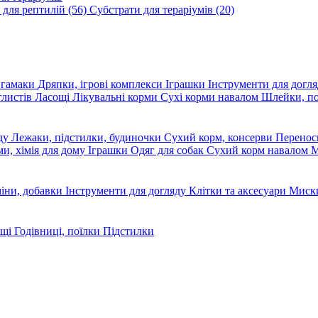
 для рептилій
(56)
Субстрати для тераріумів
(20)
, гамаки
Дряпки, ігрові комплекси
Іграшки
Інструменти для догл
глистів
Ласощі
Лікувальні корми
Сухі корми навалом
Шлейки, п
яду
Лежаки, підстилки, будиночки
Сухий корм, консерви
Перено
ми, хімія для дому
Іграшки
Одяг для собак
Сухий корм навалом
М
міни, добавки
Інструменти для догляду
Клітки та аксесуари
Миски
ощі
Годівниці, поїлки
Підстилки