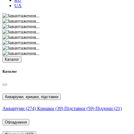
RU
UA
Каталог
Каталог
Акваріуми, кришки, підставки
Акваріуми
(274)
Кришки
(39)
Підставки
(59)
Піддони
(21)
Обладнання