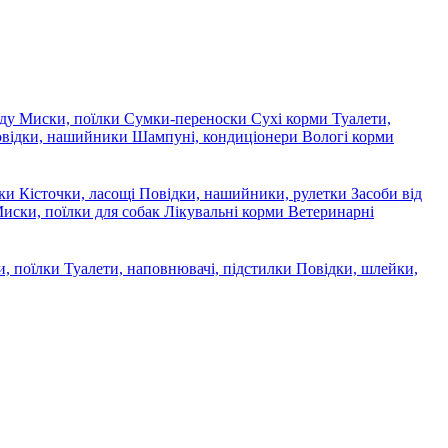
яду
Миски, поїлки
Сумки-переноски
Сухі корми
Туалети,
овідки, нашийники
Шампуні, кондиціонери
Вологі корми
ски
Кісточки, ласощі
Повідки, нашийники, рулетки
Засоби від
иски, поїлки для собак
Лікувальні корми
Ветеринарні
, поїлки
Туалети, наповнювачі, підстилки
Повідки, шлейки,