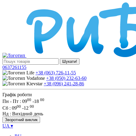
Шукати!
0637261155
+38 (063) 726-11-55
+38 (050) 232-63-60
+38 (096) 241-28-86
Графік роботи
00
00
Пн - Пт : 09
-
18
00
00
Сб
: 09
-
12
Нд
: Вихідний день
Зворотний виклик
UA
▾