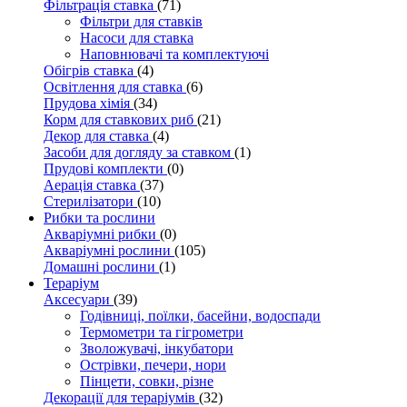
Фільтрація ставка
(71)
Фільтри для ставків
Насоси для ставка
Наповнювачі та комплектуючі
Обігрів ставка
(4)
Освітлення для ставка
(6)
Прудова хімія
(34)
Корм для ставкових риб
(21)
Декор для ставка
(4)
Засоби для догляду за ставком
(1)
Прудові комплекти
(0)
Аерація ставка
(37)
Стерилізатори
(10)
Рибки та рослини
Акваріумні рибки
(0)
Акваріумні рослини
(105)
Домашні рослини
(1)
Тераріум
Аксесуари
(39)
Годівниці, поїлки, басейни, водоспади
Термометри та гігрометри
Зволожувачі, інкубатори
Острівки, печери, нори
Пінцети, совки, різне
Декорації для тераріумів
(32)