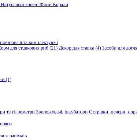
и
Натуральні корені
Фони
Корали
повнювачі та комплектуючі
Корм для ставкових риб
(21)
Декор для ставка
(4)
Засоби для догл
ини
(1)
ри та гігрометри
Зволожувачі, інкубатори
Острівки, печери, но
оряги
я тераріумів