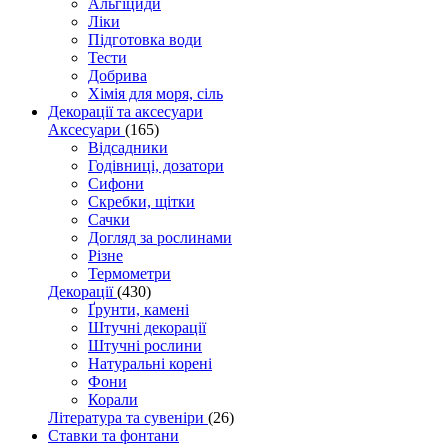
Альгіциди
Ліки
Підготовка води
Тести
Добрива
Хімія для моря, сіль
Декорації та аксесуари
Аксесуари
(165)
Відсадники
Годівниці, дозатори
Сифони
Скребки, щітки
Сачки
Догляд за рослинами
Різне
Термометри
Декорації
(430)
Ґрунти, камені
Штучні декорації
Штучні рослини
Натуральні корені
Фони
Корали
Література та сувеніри
(26)
Ставки та фонтани