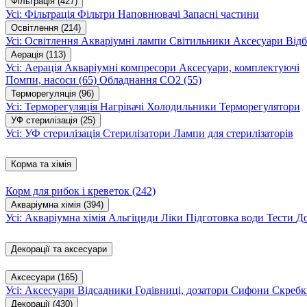
Фільтрація
(427)
Усі: Фільтрація
Фільтри
Наповнювачі
Запасні частини
Освітлення
(214)
Усі: Освітлення
Акваріумні лампи
Світильники
Аксесуари
Відб
Аерація
(113)
Усі: Аерація
Акваріумні компресори
Аксесуари, комплектуючі
Помпи, насоси
(65)
Обладнання CO2
(55)
Терморегуляція
(96)
Усі: Терморегуляція
Нагрівачі
Холодильники
Терморегулятори
УФ стерилізація
(25)
Усі: УФ стерилізація
Стерилізатори
Лампи для стерилізаторів
Корма та хімія
Корм для рибок і креветок
(242)
Акваріумна хімія
(394)
Усі: Акваріумна хімія
Альгіциди
Ліки
Підготовка води
Тести
Д
Декорації та аксесуари
Аксесуари
(165)
Усі: Аксесуари
Відсадники
Годівниці, дозатори
Сифони
Скребк
Декорації
(430)