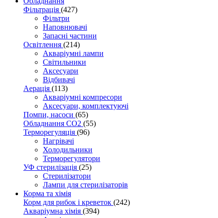
Обладнання
Фільтрація
(427)
Фільтри
Наповнювачі
Запасні частини
Освітлення
(214)
Акваріумні лампи
Світильники
Аксесуари
Відбивачі
Аерація
(113)
Акваріумні компресори
Аксесуари, комплектуючі
Помпи, насоси
(65)
Обладнання CO2
(55)
Терморегуляція
(96)
Нагрівачі
Холодильники
Терморегулятори
УФ стерилізація
(25)
Стерилізатори
Лампи для стерилізаторів
Корма та хімія
Корм для рибок і креветок
(242)
Акваріумна хімія
(394)