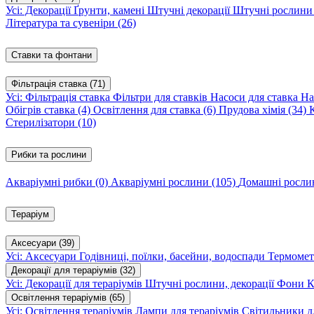
Усі: Декорації
Ґрунти, камені
Штучні декорації
Штучні рослин
Література та сувеніри
(26)
Ставки та фонтани
Фільтрація ставка
(71)
Усі: Фільтрація ставка
Фільтри для ставків
Насоси для ставка
На
Обігрів ставка
(4)
Освітлення для ставка
(6)
Прудова хімія
(34)
Стерилізатори
(10)
Рибки та рослини
Акваріумні рибки
(0)
Акваріумні рослини
(105)
Домашні росл
Тераріум
Аксесуари
(39)
Усі: Аксесуари
Годівниці, поїлки, басейни, водоспади
Термомет
Декорації для тераріумів
(32)
Усі: Декорації для тераріумів
Штучні рослини, декорації
Фони
К
Освітлення тераріумів
(65)
Усі: Освітлення тераріумів
Лампи для тераріумів
Світильники дл