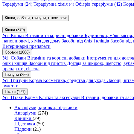
Тераріуми
(24)
Тераріумна хімія
(4)
Обігрів тераріумів
(42)
Корм
Кішки, собаки, гризуни, птахи
new
Кішки
(879)
Усі: Кішки
Вітаміни та корисні добавки
Будиночки, м’які місця
наповнювачі, хімія для дому
Засоби від бліх і кліщів
Засоби від 
Ветеринарні препарати
Собаки
(1088)
Усі: Собаки
Вітаміни та корисні добавки
Інструменти для догл
бліх і кліщів
Засоби від глистів
Догляд за шкірою, шерстю, зуба
препарати, гігієна
Гризуни
(256)
Усі: Гризуни
Корма
Косметика, средства для ухода
Ласощі, віта
рулетки
Птахи
(171)
Усі: Птахи
Корма
Клітки та аксесуари
Вітаміни, добавки та лас
Акваріуми, кришки, підставки
Акваріуми
(274)
Кришки
(39)
Підставки
(59)
Піддони
(21)