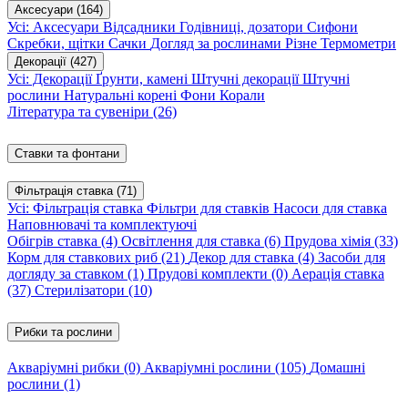
Аксесуари
(164)
Усі: Аксесуари
Відсадники
Годівниці, дозатори
Сифони
Скребки, щітки
Сачки
Догляд за рослинами
Різне
Термометри
Декорації
(427)
Усі: Декорації
Ґрунти, камені
Штучні декорації
Штучні
рослини
Натуральні корені
Фони
Корали
Література та сувеніри
(26)
Ставки та фонтани
Фільтрація ставка
(71)
Усі: Фільтрація ставка
Фільтри для ставків
Насоси для ставка
Наповнювачі та комплектуючі
Обігрів ставка
(4)
Освітлення для ставка
(6)
Прудова хімія
(33)
Корм для ставкових риб
(21)
Декор для ставка
(4)
Засоби для
догляду за ставком
(1)
Прудові комплекти
(0)
Аерація ставка
(37)
Стерилізатори
(10)
Рибки та рослини
Акваріумні рибки
(0)
Акваріумні рослини
(105)
Домашні
рослини
(1)