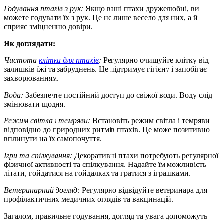
Годування птахів з рук:
Якщо ваші птахи дружелюбні, ви
можете годувати їх з рук. Це не лише весело для них, а й
сприяє зміцненню довіри.
Як доглядати:
Чистота
клітки для птахів
:
Регулярно очищуйте клітку від
залишків їжі та забруднень. Це підтримує гігієну і запобігає
захворюванням.
Вода:
Забезпечте постійний доступ до свіжої води. Воду слід
змінювати щодня.
Режим світла і темряви:
Встановіть режим світла і темряви
відповідно до природних ритмів птахів. Це може позитивно
вплинути на їх самопочуття.
Ігри та спілкування:
Декоративні птахи потребують регулярної
фізичної активності та спілкування. Надайте їм можливість
літати, гойдатися на гойдалках та гратися з іграшками.
Ветеринарний догляд:
Регулярно відвідуйте ветеринара для
профілактичних медичних оглядів та вакцинацій.
Загалом, правильне годування, догляд та увага допоможуть