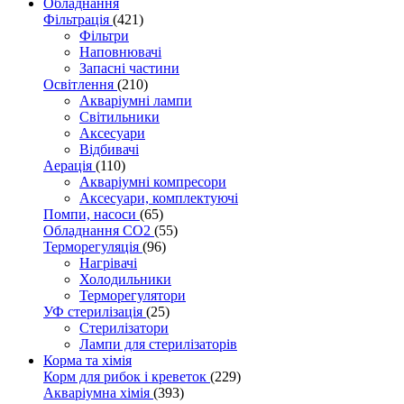
Обладнання
Фільтрація
(421)
Фільтри
Наповнювачі
Запасні частини
Освітлення
(210)
Акваріумні лампи
Світильники
Аксесуари
Відбивачі
Аерація
(110)
Акваріумні компресори
Аксесуари, комплектуючі
Помпи, насоси
(65)
Обладнання CO2
(55)
Терморегуляція
(96)
Нагрівачі
Холодильники
Терморегулятори
УФ стерилізація
(25)
Стерилізатори
Лампи для стерилізаторів
Корма та хімія
Корм для рибок і креветок
(229)
Акваріумна хімія
(393)