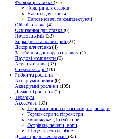
Фільтрація ставка
(71)
Фільтри для ставків
Насоси для ставка
Наповнювачі та комплектуючі
Обігрів ставка
(4)
Освітлення для ставка
(6)
Прудова хімія
(33)
Корм для ставкових риб
(21)
Декор для ставка
(4)
Засоби для догляду за ставком
(1)
Прудові комплекти
(0)
Аерація ставка
(37)
Стерилізатори
(10)
Рибки та рослини
Акваріумні рибки
(0)
Акваріумні рослини
(105)
Домашні рослини
(1)
Тераріум
Аксесуари
(39)
Годівниці, поїлки, басейни, водоспади
Термометри та гігрометри
Зволожувачі, інкубатори
Острівки, печери, нори
Пінцети, совки, різне
Декорації для тераріумів
(32)