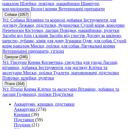
навалом
Шлейки, повідки, нашийники
Шампуні,
кондиціонери
Вологі корми
Ветеринарні препарати
Собаки
(1057)
Усі: Собаки
Вітаміни та корисні добавки
Інструменти для
догляду
Лежаки, підстилки, будиночки
Сухий корм, консерви
Переноски
Кісточки, ласощі
Повідки, нашийники, рулетки
Засоби від бліх і кліщів
Засоби від глистів
Догляд за шкірою,
шерстю, зубами, хімія для дому
Іграшки
Одяг для собак
Сухий
корм навалом
Миски, поїлки для собак
Лікувальні корми
Ветеринарні препарати, гігієна
Гризуни
(246)
Усі: Гризуни
Корма
Косметика, средства для ухода
Ласощі,
вітаміни, добавки
Інструменти для догляду
Клітки та
аксесуари
Миски, поїлки
Туалети, наповнювачі, підстилки
Повідки, шлейки, рулетки
Птахи
(164)
Усі: Птахи
Корма
Клітки та аксесуари
Вітаміни, добавки та
ласощі
Годівниці, поїлки
Підстилки
Акваріуми, кришки, підставки
Акваріуми
(274)
Кришки
(39)
Підставки
(59)
Піддони
(21)