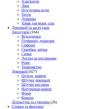
Альгіциди
Ліки
Підготовка води
Тести
Добрива
Хімія для моря, сіль
Декорації та аксесуари
Аксесуари
(164)
Відсадники
Годівниці, дозатори
Сифони
Скребки, щітки
Сачки
Догляд за рослинами
Різне
Термометри
Декорації
(427)
Ґрунти, камені
Штучні декорації
Штучні рослини
Натуральні корені
Фони
Корали
Література та сувеніри
(26)
Ставки та фонтани