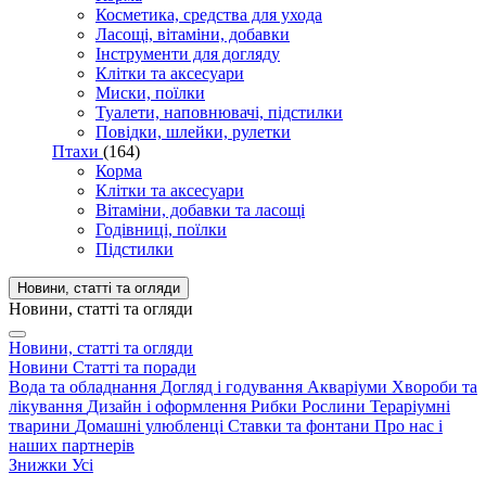
Косметика, средства для ухода
Ласощі, вітаміни, добавки
Інструменти для догляду
Клітки та аксесуари
Миски, поїлки
Туалети, наповнювачі, підстилки
Повідки, шлейки, рулетки
Птахи
(164)
Корма
Клітки та аксесуари
Вітаміни, добавки та ласощі
Годівниці, поїлки
Підстилки
Новини, статті та огляди
Новини, статті та огляди
Новини, статті та огляди
Новини
Статті та поради
Вода та обладнання
Догляд і годування
Акваріуми
Хвороби та
лікування
Дизайн і оформлення
Рибки
Рослини
Тераріумні
тварини
Домашні улюбленці
Ставки та фонтани
Про нас і
наших партнерів
Знижки
Усі