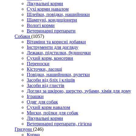
Лікувальні корми
Сухі корми навалом
Шлейки, повідки, нашийники
Шампуні, кондиціонери
Вологі корми
Ветеринарні препарати
Собаки
(1057)
Вітаміни та корисні добавки
Інструменти для догляду
Лежаки, підстилки, будиночки
Сухий корм, консерви
Переноски
Кісточки, ласощі
Повідки, нашийники, рулетки
Засоби від бліх і кліщів
Засоби від глистів
Догляд за шкірою, шерстю, зубами, хімія для дому
Іграшки
Одяг для собак
Сухий корм навалом
Миски, поїлки для собак
Лікувальні корми
Ветеринарні препарати, гігієна
Гризуни
(246)
Корма