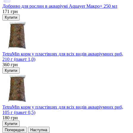
Добриво для рослин в акваріумі Aquayer Макро+ 250 мл
171
грн
Купити
TetraMin корм у пластівцях для всіх видів акваріумних риб,
210 г (пакет 1,0)
360
грн
Купити
TetraMin корм у пластівцях для всіх видів акваріумних риб,
105 г (пакет 0,5)
180
грн
Купити
Попередня
Наступна