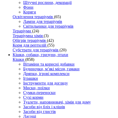
Штучні рослини, декорації
Фони
Коряги
Освітлення тераріумів
(65)
Лампи для тераріумів
Світильники для тераріумів
Тераріуми
(24)
Тераріумна хімія
(3)
Обігрів тераріумів
(42)
Корм для рептилій
(55)
Субстрати для тераріумів
(20)
Кішки, собаки, гризуни, птахи
Кішки
(858)
Вітаміни та корисні добавки
Будиночки, м’які місця, гамаки
Дряпки, ігрові комплекси
Іграшки
Інструменти для догляду
Миски, поїлки
Сумки-переноски
Сухі корми
Туалети, наповнювачі, хімія для дому
Засоби від бліх і кліщів
Засоби від глистів
Ласощі