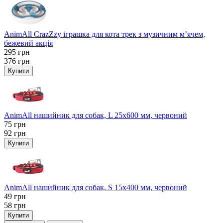
AnimAll CrazZzy іграшка для кота трек з музичним м’ячем,
бежевий акція
295
грн
376
грн
Купити
AnimAll нашийник для собак, L 25x600 мм, червоний
75
грн
92
грн
Купити
AnimAll нашийник для собак, S 15х400 мм, червоний
49
грн
58
грн
Купити