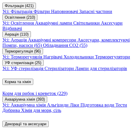
Фільтрація
(421)
Усі: Фільтрація
Фільтри
Наповнювачі
Запасні частини
Освітлення
(210)
Усі: Освітлення
Акваріумні лампи
Світильники
Аксесуари
Відбивачі
Аерація
(110)
Усі: Аерація
Акваріумні компресори
Аксесуари, комплектуючі
Помпи, насоси
(65)
Обладнання CO2
(55)
Терморегуляція
(96)
Усі: Терморегуляція
Нагрівачі
Холодильники
Терморегулятори
УФ стерилізація
(25)
Усі: УФ стерилізація
Стерилізатори
Лампи для стерилізаторів
Корма та хімія
Корм для рибок і креветок
(229)
Акваріумна хімія
(393)
Усі: Акваріумна хімія
Альгіциди
Ліки
Підготовка води
Тести
Добрива
Хімія для моря, сіль
Декорації та аксесуари