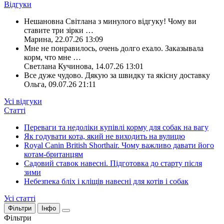
Відгуки
Нешановна Світлана з минулого відгуку! Чому ви
ставите три зірки
…
Марина
,
22.07.26 13:09
Мне не понравилось, очень долго ехало. Заказывала
корм, что мне
…
Светлана Кучинова
,
14.07.26 13:01
Все дуже чудово. Дякую за швидку та якісну доставку
Ольга
,
09.07.26 21:11
Усі відгуки
Статті
Переваги та недоліки купівлі корму для собак на вагу
Як годувати кота, який не виходить на вулицю
Royal Canin British Shorthair. Чому важливо давати його
котам-британцям
Садовий ставок навесні. Підготовка до старту після
зими
Небезпека бліх і кліщів навесні для котів і собак
Усі статті
Фільтри
Інфо
Фільтри