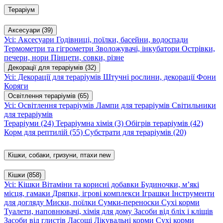
Тераріум
Аксесуари
(39)
Усі: Аксесуари
Годівниці, поїлки, басейни, водоспади
Термометри та гігрометри
Зволожувачі, інкубатори
Острівки,
печери, нори
Пінцети, совки, різне
Декорації для тераріумів
(32)
Усі: Декорації для тераріумів
Штучні рослини, декорації
Фони
Коряги
Освітлення тераріумів
(65)
Усі: Освітлення тераріумів
Лампи для тераріумів
Світильники
для тераріумів
Тераріуми
(24)
Тераріумна хімія
(3)
Обігрів тераріумів
(42)
Корм для рептилій
(55)
Субстрати для тераріумів
(20)
Кішки, собаки, гризуни, птахи
new
Кішки
(858)
Усі: Кішки
Вітаміни та корисні добавки
Будиночки, м’які
місця, гамаки
Дряпки, ігрові комплекси
Іграшки
Інструменти
для догляду
Миски, поїлки
Сумки-переноски
Сухі корми
Туалети, наповнювачі, хімія для дому
Засоби від бліх і кліщів
Засоби від глистів
Ласощі
Лікувальні корми
Сухі корми