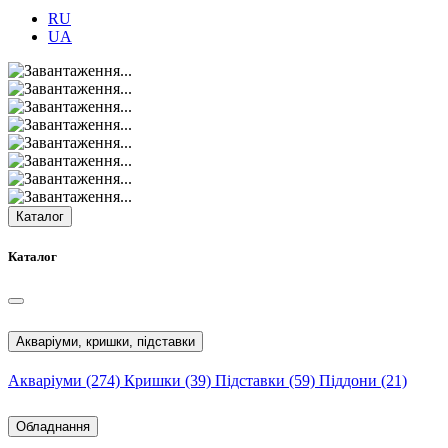
RU
UA
Каталог
Каталог
Акваріуми, кришки, підставки
Акваріуми
(274)
Кришки
(39)
Підставки
(59)
Піддони
(21)
Обладнання