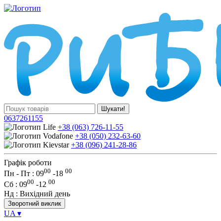
Шукати!
0637261155
+38 (063) 726-11-55
+38 (050) 232-63-60
+38 (096) 241-28-86
Графік роботи
00
00
Пн - Пт : 09
-
18
00
00
Сб
: 09
-
12
Нд
: Вихідний день
Зворотний виклик
UA
▾