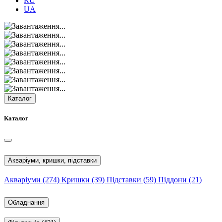
RU
UA
Каталог
Каталог
Акваріуми, кришки, підставки
Акваріуми
(274)
Кришки
(39)
Підставки
(59)
Піддони
(21)
Обладнання