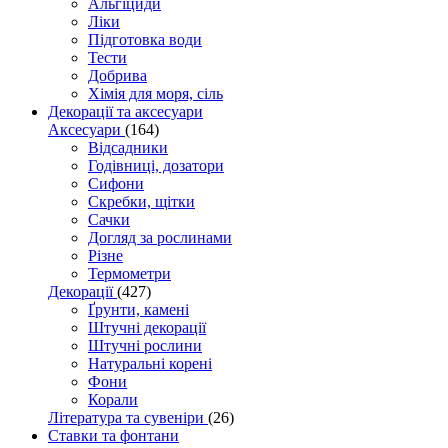
Альгіциди
Ліки
Підготовка води
Тести
Добрива
Хімія для моря, сіль
Декорації та аксесуари
Аксесуари
(164)
Відсадники
Годівниці, дозатори
Сифони
Скребки, щітки
Сачки
Догляд за рослинами
Різне
Термометри
Декорації
(427)
Ґрунти, камені
Штучні декорації
Штучні рослини
Натуральні корені
Фони
Корали
Література та сувеніри
(26)
Ставки та фонтани