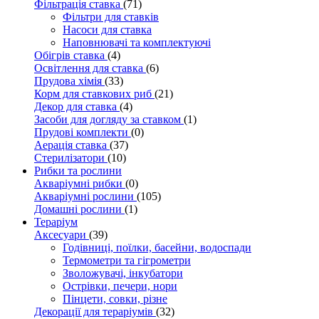
Фільтрація ставка
(71)
Фільтри для ставків
Насоси для ставка
Наповнювачі та комплектуючі
Обігрів ставка
(4)
Освітлення для ставка
(6)
Прудова хімія
(33)
Корм для ставкових риб
(21)
Декор для ставка
(4)
Засоби для догляду за ставком
(1)
Прудові комплекти
(0)
Аерація ставка
(37)
Стерилізатори
(10)
Рибки та рослини
Акваріумні рибки
(0)
Акваріумні рослини
(105)
Домашні рослини
(1)
Тераріум
Аксесуари
(39)
Годівниці, поїлки, басейни, водоспади
Термометри та гігрометри
Зволожувачі, інкубатори
Острівки, печери, нори
Пінцети, совки, різне
Декорації для тераріумів
(32)