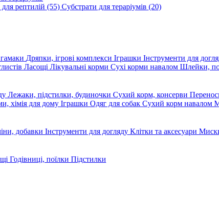
 для рептилій
(55)
Субстрати для тераріумів
(20)
, гамаки
Дряпки, ігрові комплекси
Іграшки
Інструменти для догл
глистів
Ласощі
Лікувальні корми
Сухі корми навалом
Шлейки, п
яду
Лежаки, підстилки, будиночки
Сухий корм, консерви
Перено
ми, хімія для дому
Іграшки
Одяг для собак
Сухий корм навалом
М
міни, добавки
Інструменти для догляду
Клітки та аксесуари
Миски
ощі
Годівниці, поїлки
Підстилки