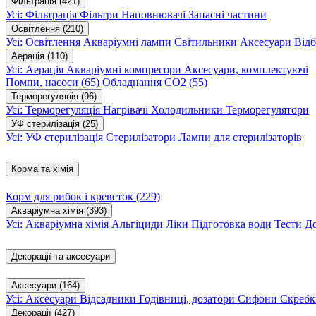
Фільтрація
(421)
Усі: Фільтрація
Фільтри
Наповнювачі
Запасні частини
Освітлення
(210)
Усі: Освітлення
Акваріумні лампи
Світильники
Аксесуари
Відб
Аерація
(110)
Усі: Аерація
Акваріумні компресори
Аксесуари, комплектуючі
Помпи, насоси
(65)
Обладнання CO2
(55)
Терморегуляція
(96)
Усі: Терморегуляція
Нагрівачі
Холодильники
Терморегулятори
УФ стерилізація
(25)
Усі: УФ стерилізація
Стерилізатори
Лампи для стерилізаторів
Корма та хімія
Корм для рибок і креветок
(229)
Акваріумна хімія
(393)
Усі: Акваріумна хімія
Альгіциди
Ліки
Підготовка води
Тести
Д
Декорації та аксесуари
Аксесуари
(164)
Усі: Аксесуари
Відсадники
Годівниці, дозатори
Сифони
Скребк
Декорації
(427)