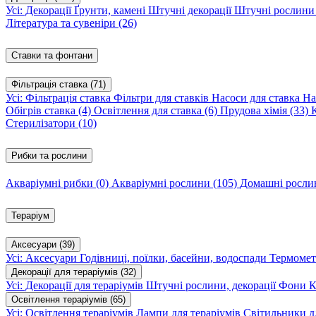
Усі: Декорації
Ґрунти, камені
Штучні декорації
Штучні рослин
Література та сувеніри
(26)
Ставки та фонтани
Фільтрація ставка
(71)
Усі: Фільтрація ставка
Фільтри для ставків
Насоси для ставка
На
Обігрів ставка
(4)
Освітлення для ставка
(6)
Прудова хімія
(33)
Стерилізатори
(10)
Рибки та рослини
Акваріумні рибки
(0)
Акваріумні рослини
(105)
Домашні росл
Тераріум
Аксесуари
(39)
Усі: Аксесуари
Годівниці, поїлки, басейни, водоспади
Термомет
Декорації для тераріумів
(32)
Усі: Декорації для тераріумів
Штучні рослини, декорації
Фони
К
Освітлення тераріумів
(65)
Усі: Освітлення тераріумів
Лампи для тераріумів
Світильники дл