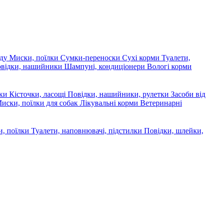
яду
Миски, поїлки
Сумки-переноски
Сухі корми
Туалети,
овідки, нашийники
Шампуні, кондиціонери
Вологі корми
ски
Кісточки, ласощі
Повідки, нашийники, рулетки
Засоби від
иски, поїлки для собак
Лікувальні корми
Ветеринарні
, поїлки
Туалети, наповнювачі, підстилки
Повідки, шлейки,