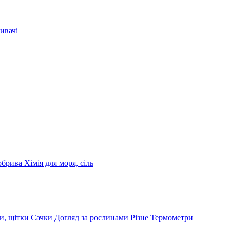
ивачі
обрива
Хімія для моря, сіль
и, щітки
Сачки
Догляд за рослинами
Різне
Термометри