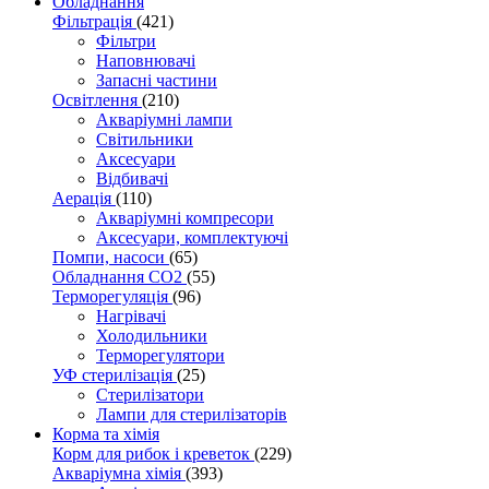
Обладнання
Фільтрація
(421)
Фільтри
Наповнювачі
Запасні частини
Освітлення
(210)
Акваріумні лампи
Світильники
Аксесуари
Відбивачі
Аерація
(110)
Акваріумні компресори
Аксесуари, комплектуючі
Помпи, насоси
(65)
Обладнання CO2
(55)
Терморегуляція
(96)
Нагрівачі
Холодильники
Терморегулятори
УФ стерилізація
(25)
Стерилізатори
Лампи для стерилізаторів
Корма та хімія
Корм для рибок і креветок
(229)
Акваріумна хімія
(393)