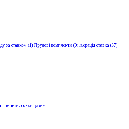
яду за ставком
(1)
Прудові комплекти
(0)
Аерація ставка
(37)
ри
Пінцети, совки, різне