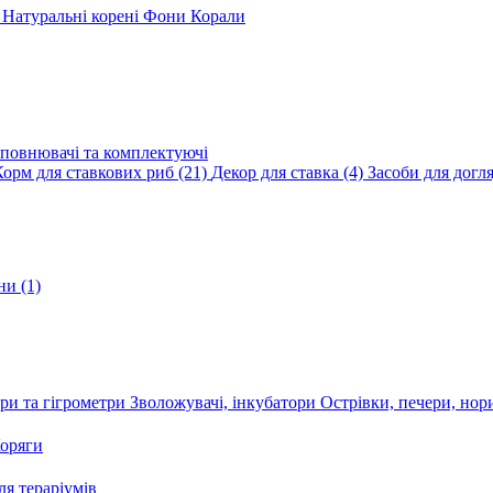
и
Натуральні корені
Фони
Корали
повнювачі та комплектуючі
Корм для ставкових риб
(21)
Декор для ставка
(4)
Засоби для догл
ини
(1)
ри та гігрометри
Зволожувачі, інкубатори
Острівки, печери, но
оряги
я тераріумів