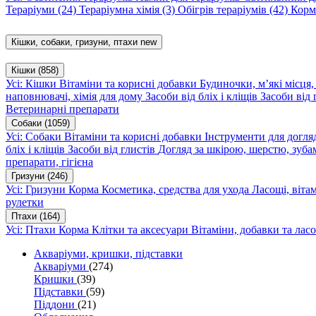
Тераріуми
(24)
Тераріумна хімія
(3)
Обігрів тераріумів
(42)
Корм
Кішки, собаки, гризуни, птахи
new
Кішки
(858)
Усі: Кішки
Вітаміни та корисні добавки
Будиночки, м’які місця
наповнювачі, хімія для дому
Засоби від бліх і кліщів
Засоби від 
Ветеринарні препарати
Собаки
(1059)
Усі: Собаки
Вітаміни та корисні добавки
Інструменти для догл
бліх і кліщів
Засоби від глистів
Догляд за шкірою, шерстю, зуба
препарати, гігієна
Гризуни
(246)
Усі: Гризуни
Корма
Косметика, средства для ухода
Ласощі, віта
рулетки
Птахи
(164)
Усі: Птахи
Корма
Клітки та аксесуари
Вітаміни, добавки та лас
Акваріуми, кришки, підставки
Акваріуми
(274)
Кришки
(39)
Підставки
(59)
Піддони
(21)