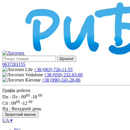
Шукати!
0637261155
+38 (063) 726-11-55
+38 (050) 232-63-60
+38 (096) 241-28-86
Графік роботи
00
00
Пн - Пт : 09
-
18
00
00
Сб
: 09
-
12
Нд
: Вихідний день
Зворотний виклик
UA
▾