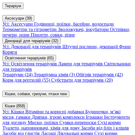
Тераріум
Аксесуари
(39)
Усі: Аксесуари
Годівниці, поїлки, басейни, водоспади
Термометри та гігрометри
Зволожувачі, інкубатори
Острівки,
печери, нори
Пінцети, совки, різне
Декорації для тераріумів
(32)
Усі: Декорації для тераріумів
Штучні рослини, декорації
Фони
Коряги
Освітлення тераріумів
(65)
Усі: Освітлення тераріумів
Лампи для тераріумів
Світильники
для тераріумів
Тераріуми
(24)
Тераріумна хімія
(3)
Обігрів тераріумів
(42)
Корм для рептилій
(55)
Субстрати для тераріумів
(20)
Кішки, собаки, гризуни, птахи
new
Кішки
(858)
Усі: Кішки
Вітаміни та корисні добавки
Будиночки, м’які
місця, гамаки
Дряпки, ігрові комплекси
Іграшки
Інструменти
для догляду
Миски, поїлки
Сумки-переноски
Сухі корми
Туалети, наповнювачі, хімія для дому
Засоби від бліх і кліщів
Засоби від глистів
Ласощі
Лікувальні корми
Сухі корми