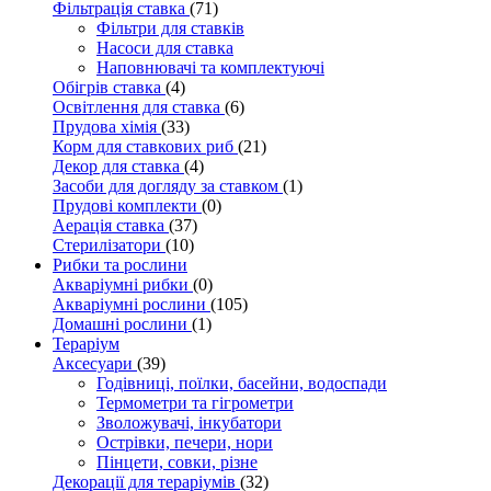
Фільтрація ставка
(71)
Фільтри для ставків
Насоси для ставка
Наповнювачі та комплектуючі
Обігрів ставка
(4)
Освітлення для ставка
(6)
Прудова хімія
(33)
Корм для ставкових риб
(21)
Декор для ставка
(4)
Засоби для догляду за ставком
(1)
Прудові комплекти
(0)
Аерація ставка
(37)
Стерилізатори
(10)
Рибки та рослини
Акваріумні рибки
(0)
Акваріумні рослини
(105)
Домашні рослини
(1)
Тераріум
Аксесуари
(39)
Годівниці, поїлки, басейни, водоспади
Термометри та гігрометри
Зволожувачі, інкубатори
Острівки, печери, нори
Пінцети, совки, різне
Декорації для тераріумів
(32)