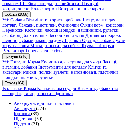
навалом
Шлейки, повідки, нашийники
Шампуні,
кондиціонери
Вологі корми
Ветеринарні препарати
Собаки
(1059)
Усі: Собаки
Вітаміни та корисні добавки
Інструменти для
догляду
Лежаки, підстилки, будиночки
Сухий корм, консерви
Переноски
Кісточки, ласощі
Повідки, нашийники, рулетки
Засоби від бліх і кліщів
Засоби від глистів
Догляд за шкірою,
шерстю, зубами, хімія для дому
Іграшки
Одяг для собак
Сухий
корм навалом
Миски, поїлки для собак
Лікувальні корми
Ветеринарні препарати, гігієна
Гризуни
(246)
Усі: Гризуни
Корма
Косметика, средства для ухода
Ласощі,
вітаміни, добавки
Інструменти для догляду
Клітки та
аксесуари
Миски, поїлки
Туалети, наповнювачі, підстилки
Повідки, шлейки, рулетки
Птахи
(164)
Усі: Птахи
Корма
Клітки та аксесуари
Вітаміни, добавки та
ласощі
Годівниці, поїлки
Підстилки
Акваріуми, кришки, підставки
Акваріуми
(274)
Кришки
(39)
Підставки
(59)
Піддони
(21)