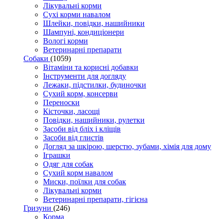
Лікувальні корми
Сухі корми навалом
Шлейки, повідки, нашийники
Шампуні, кондиціонери
Вологі корми
Ветеринарні препарати
Собаки
(1059)
Вітаміни та корисні добавки
Інструменти для догляду
Лежаки, підстилки, будиночки
Сухий корм, консерви
Переноски
Кісточки, ласощі
Повідки, нашийники, рулетки
Засоби від бліх і кліщів
Засоби від глистів
Догляд за шкірою, шерстю, зубами, хімія для дому
Іграшки
Одяг для собак
Сухий корм навалом
Миски, поїлки для собак
Лікувальні корми
Ветеринарні препарати, гігієна
Гризуни
(246)
Корма