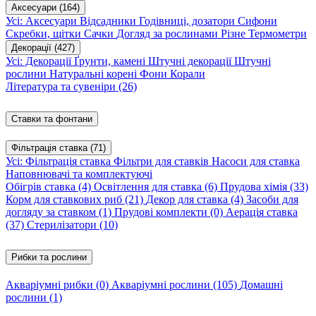
Аксесуари
(164)
Усі: Аксесуари
Відсадники
Годівниці, дозатори
Сифони
Скребки, щітки
Сачки
Догляд за рослинами
Різне
Термометри
Декорації
(427)
Усі: Декорації
Ґрунти, камені
Штучні декорації
Штучні
рослини
Натуральні корені
Фони
Корали
Література та сувеніри
(26)
Ставки та фонтани
Фільтрація ставка
(71)
Усі: Фільтрація ставка
Фільтри для ставків
Насоси для ставка
Наповнювачі та комплектуючі
Обігрів ставка
(4)
Освітлення для ставка
(6)
Прудова хімія
(33)
Корм для ставкових риб
(21)
Декор для ставка
(4)
Засоби для
догляду за ставком
(1)
Прудові комплекти
(0)
Аерація ставка
(37)
Стерилізатори
(10)
Рибки та рослини
Акваріумні рибки
(0)
Акваріумні рослини
(105)
Домашні
рослини
(1)