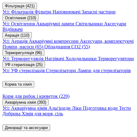
Фільтрація
(421)
Усі: Фільтрація
Фільтри
Наповнювачі
Запасні частини
Освітлення
(210)
Усі: Освітлення
Акваріумні лампи
Світильники
Аксесуари
Відбивачі
Аерація
(110)
Усі: Аерація
Акваріумні компресори
Аксесуари, комплектуючі
Помпи, насоси
(65)
Обладнання CO2
(55)
Терморегуляція
(96)
Усі: Терморегуляція
Нагрівачі
Холодильники
Терморегулятори
УФ стерилізація
(25)
Усі: УФ стерилізація
Стерилізатори
Лампи для стерилізаторів
Корма та хімія
Корм для рибок і креветок
(229)
Акваріумна хімія
(393)
Усі: Акваріумна хімія
Альгіциди
Ліки
Підготовка води
Тести
Добрива
Хімія для моря, сіль
Декорації та аксесуари