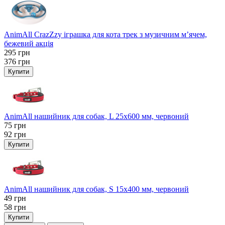
AnimAll CrazZzy іграшка для кота трек з музичним м’ячем,
бежевий акція
295
грн
376
грн
Купити
AnimAll нашийник для собак, L 25x600 мм, червоний
75
грн
92
грн
Купити
AnimAll нашийник для собак, S 15х400 мм, червоний
49
грн
58
грн
Купити