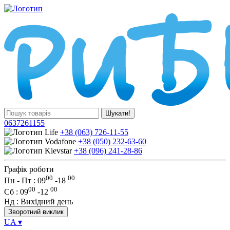
Шукати!
0637261155
+38 (063) 726-11-55
+38 (050) 232-63-60
+38 (096) 241-28-86
Графік роботи
00
00
Пн - Пт : 09
-
18
00
00
Сб
: 09
-
12
Нд
: Вихідний день
Зворотний виклик
UA
▾