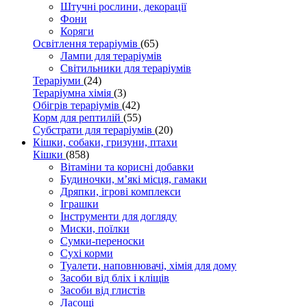
Штучні рослини, декорації
Фони
Коряги
Освітлення тераріумів
(65)
Лампи для тераріумів
Світильники для тераріумів
Тераріуми
(24)
Тераріумна хімія
(3)
Обігрів тераріумів
(42)
Корм для рептилій
(55)
Субстрати для тераріумів
(20)
Кішки, собаки, гризуни, птахи
Кішки
(858)
Вітаміни та корисні добавки
Будиночки, м’які місця, гамаки
Дряпки, ігрові комплекси
Іграшки
Інструменти для догляду
Миски, поїлки
Сумки-переноски
Сухі корми
Туалети, наповнювачі, хімія для дому
Засоби від бліх і кліщів
Засоби від глистів
Ласощі