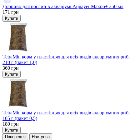
Добриво для рослин в акваріумі Aquayer Макро+ 250 мл
171
грн
Купити
TetraMin корм у пластівцях для всіх видів акваріумних риб,
210 г (пакет 1,0)
360
грн
Купити
TetraMin корм у пластівцях для всіх видів акваріумних риб,
105 г (пакет 0,5)
180
грн
Купити
Попередня
Наступна