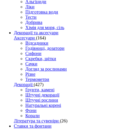
Альгіциди
Ліки
Підготовка води
Тести
Добрива
Хімія для моря, сіль
Декорації та аксесуари
Аксесуари
(164)
Відсадники
Годівниці, дозатори
Сифони
Скребки, щітки
Сачки
Догляд за рослинами
Різне
Термометри
Декорації
(427)
Ґрунти, камені
Штучні декорації
Штучні рослини
Натуральні корені
Фони
Корали
Література та сувеніри
(26)
Ставки та фонтани