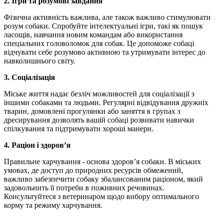
2. Ігри та розумові завдання
Фізична активність важлива, але також важливо стимулювати
розум собаки. Спробуйте інтелектуальні ігри, такі як пошук
ласощів, навчання новим командам або використання
спеціальних головоломок для собак. Це допоможе собаці
відчувати себе розумово активною та утримувати інтерес до
навколишнього світу.
3. Соціалізація
Міське життя надає безліч можливостей для соціалізації з
іншими собаками та людьми. Регулярні відвідування дружніх
тварин, домовлені прогулянки або заняття в групах з
дресирування дозволять вашій собаці розвивати навички
спілкування та підтримувати хороші манери.
4. Раціон і здоров’я
Правильне харчування - основа здоров’я собаки. В міських
умовах, де доступ до природних ресурсів обмежений,
важливо забезпечити собаку збалансованим раціоном, який
задовольнить її потреби в поживних речовинах.
Консультуйтеся з ветеринаром щодо вибору оптимального
корму та режиму харчування.