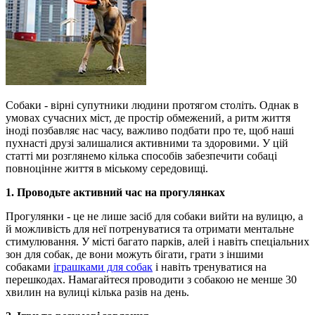
Собаки - вірні супутники людини протягом століть. Однак в
умовах сучасних міст, де простір обмежений, а ритм життя
іноді позбавляє нас часу, важливо подбати про те, щоб наші
пухнасті друзі залишалися активними та здоровими. У цій
статті ми розглянемо кілька способів забезпечити собаці
повноцінне життя в міському середовищі.
1. Проводьте активний час на прогулянках
Прогулянки - це не лише засіб для собаки вийти на вулицю, а
й можливість для неї потренуватися та отримати ментальне
стимулювання. У місті багато парків, алей і навіть спеціальних
зон для собак, де вони можуть бігати, грати з іншими
собаками
іграшками для собак
і навіть тренуватися на
перешкодах. Намагайтеся проводити з собакою не менше 30
хвилин на вулиці кілька разів на день.