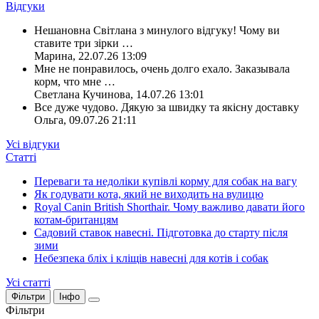
Відгуки
Нешановна Світлана з минулого відгуку! Чому ви
ставите три зірки
…
Марина
,
22.07.26 13:09
Мне не понравилось, очень долго ехало. Заказывала
корм, что мне
…
Светлана Кучинова
,
14.07.26 13:01
Все дуже чудово. Дякую за швидку та якісну доставку
Ольга
,
09.07.26 21:11
Усі відгуки
Статті
Переваги та недоліки купівлі корму для собак на вагу
Як годувати кота, який не виходить на вулицю
Royal Canin British Shorthair. Чому важливо давати його
котам-британцям
Садовий ставок навесні. Підготовка до старту після
зими
Небезпека бліх і кліщів навесні для котів і собак
Усі статті
Фільтри
Інфо
Фільтри