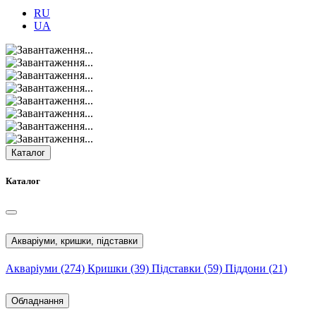
RU
UA
Каталог
Каталог
Акваріуми, кришки, підставки
Акваріуми
(274)
Кришки
(39)
Підставки
(59)
Піддони
(21)
Обладнання