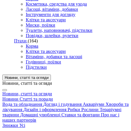
Косметика, средства для ухода
Ласощі, вітаміни, добавки
Інструменти для догляду
Клітки та аксесуари
Миски, поїлки
Туалети, наповнювачі, підстилки
Повідки, шлейки, рулетки
Птахи
(164)
Корма
Клітки та аксесуари
Вітаміни, добавки та ласощі
Годівниці, поїлки
Підстилки
Новини, статті та огляди
Новини, статті та огляди
Новини, статті та огляди
Новини
Статті та поради
Вода та обладнання
Догляд і годування
Акваріуми
Хвороби та
лікування
Дизайн і оформлення
Рибки
Рослини
Тераріумні
тварини
Домашні улюбленці
Ставки та фонтани
Про нас і
наших партнерів
Знижки
Усі