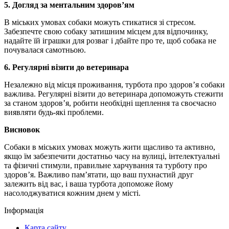
5. Догляд за ментальним здоров’ям
В міських умовах собаки можуть стикатися зі стресом.
Забезпечте свою собаку затишним місцем для відпочинку,
надайте їй іграшки для розваг і дбайте про те, щоб собака не
почувалася самотньою.
6. Регулярні візити до ветеринара
Незалежно від місця проживання, турбота про здоров’я собаки
важлива. Регулярні візити до ветеринара допоможуть стежити
за станом здоров’я, робити необхідні щеплення та своєчасно
виявляти будь-які проблеми.
Висновок
Собаки в міських умовах можуть жити щасливо та активно,
якщо їм забезпечити достатньо часу на вулиці, інтелектуальні
та фізичні стимули, правильне харчування та турботу про
здоров’я. Важливо пам’ятати, що ваш пухнастий друг
залежить від вас, і ваша турбота допоможе йому
насолоджуватися кожним днем у місті.
Інформація
Карта сайту