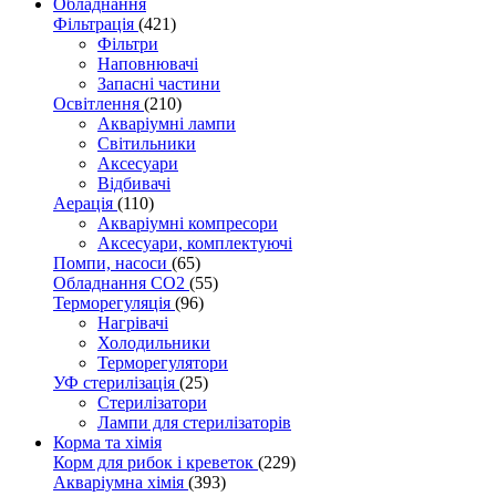
Обладнання
Фільтрація
(421)
Фільтри
Наповнювачі
Запасні частини
Освітлення
(210)
Акваріумні лампи
Світильники
Аксесуари
Відбивачі
Аерація
(110)
Акваріумні компресори
Аксесуари, комплектуючі
Помпи, насоси
(65)
Обладнання CO2
(55)
Терморегуляція
(96)
Нагрівачі
Холодильники
Терморегулятори
УФ стерилізація
(25)
Стерилізатори
Лампи для стерилізаторів
Корма та хімія
Корм для рибок і креветок
(229)
Акваріумна хімія
(393)