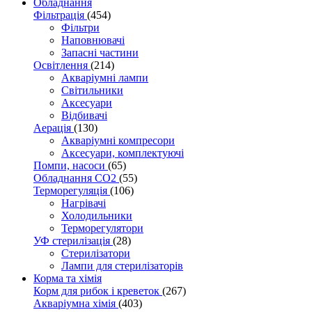
Обладнання
Фільтрація
(454)
Фільтри
Наповнювачі
Запасні частини
Освітлення
(214)
Акваріумні лампи
Світильники
Аксесуари
Відбивачі
Аерація
(130)
Акваріумні компресори
Аксесуари, комплектуючі
Помпи, насоси
(65)
Обладнання CO2
(55)
Терморегуляція
(106)
Нагрівачі
Холодильники
Терморегулятори
УФ стерилізація
(28)
Стерилізатори
Лампи для стерилізаторів
Корма та хімія
Корм для рибок і креветок
(267)
Акваріумна хімія
(403)