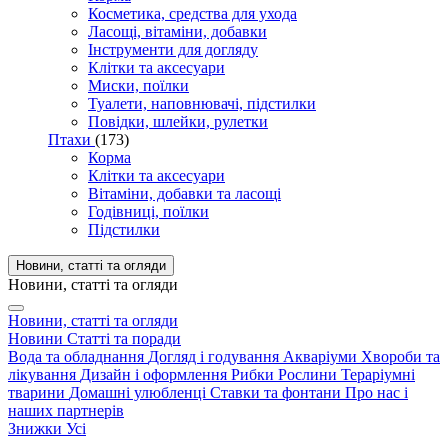
Косметика, средства для ухода
Ласощі, вітаміни, добавки
Інструменти для догляду
Клітки та аксесуари
Миски, поїлки
Туалети, наповнювачі, підстилки
Повідки, шлейки, рулетки
Птахи
(173)
Корма
Клітки та аксесуари
Вітаміни, добавки та ласощі
Годівниці, поїлки
Підстилки
Новини, статті та огляди
Новини, статті та огляди
Новини, статті та огляди
Новини
Статті та поради
Вода та обладнання
Догляд і годування
Акваріуми
Хвороби та
лікування
Дизайн і оформлення
Рибки
Рослини
Тераріумні
тварини
Домашні улюбленці
Ставки та фонтани
Про нас і
наших партнерів
Знижки
Усі