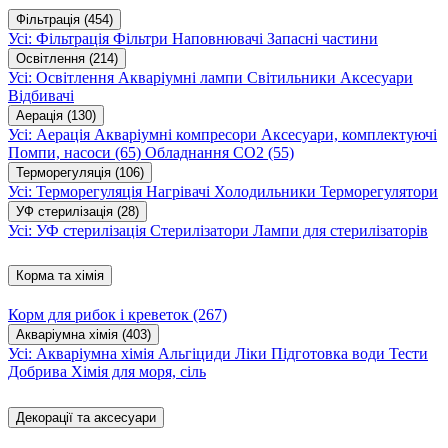
Фільтрація
(454)
Усі: Фільтрація
Фільтри
Наповнювачі
Запасні частини
Освітлення
(214)
Усі: Освітлення
Акваріумні лампи
Світильники
Аксесуари
Відбивачі
Аерація
(130)
Усі: Аерація
Акваріумні компресори
Аксесуари, комплектуючі
Помпи, насоси
(65)
Обладнання CO2
(55)
Терморегуляція
(106)
Усі: Терморегуляція
Нагрівачі
Холодильники
Терморегулятори
УФ стерилізація
(28)
Усі: УФ стерилізація
Стерилізатори
Лампи для стерилізаторів
Корма та хімія
Корм для рибок і креветок
(267)
Акваріумна хімія
(403)
Усі: Акваріумна хімія
Альгіциди
Ліки
Підготовка води
Тести
Добрива
Хімія для моря, сіль
Декорації та аксесуари