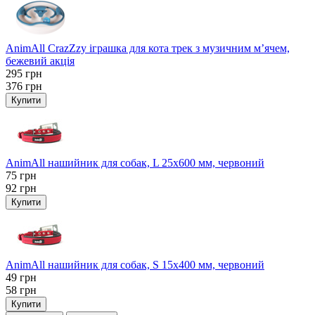
AnimAll CrazZzy іграшка для кота трек з музичним м’ячем,
бежевий акція
295
грн
376
грн
Купити
AnimAll нашийник для собак, L 25x600 мм, червоний
75
грн
92
грн
Купити
AnimAll нашийник для собак, S 15х400 мм, червоний
49
грн
58
грн
Купити