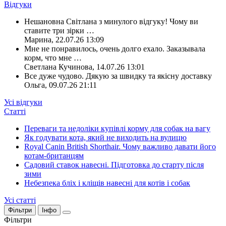
Відгуки
Нешановна Світлана з минулого відгуку! Чому ви
ставите три зірки
…
Марина
,
22.07.26 13:09
Мне не понравилось, очень долго ехало. Заказывала
корм, что мне
…
Светлана Кучинова
,
14.07.26 13:01
Все дуже чудово. Дякую за швидку та якісну доставку
Ольга
,
09.07.26 21:11
Усі відгуки
Статті
Переваги та недоліки купівлі корму для собак на вагу
Як годувати кота, який не виходить на вулицю
Royal Canin British Shorthair. Чому важливо давати його
котам-британцям
Садовий ставок навесні. Підготовка до старту після
зими
Небезпека бліх і кліщів навесні для котів і собак
Усі статті
Фільтри
Інфо
Фільтри