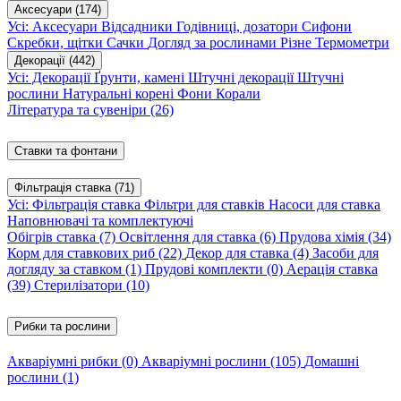
Аксесуари
(174)
Усі: Аксесуари
Відсадники
Годівниці, дозатори
Сифони
Скребки, щітки
Сачки
Догляд за рослинами
Різне
Термометри
Декорації
(442)
Усі: Декорації
Ґрунти, камені
Штучні декорації
Штучні
рослини
Натуральні корені
Фони
Корали
Література та сувеніри
(26)
Ставки та фонтани
Фільтрація ставка
(71)
Усі: Фільтрація ставка
Фільтри для ставків
Насоси для ставка
Наповнювачі та комплектуючі
Обігрів ставка
(7)
Освітлення для ставка
(6)
Прудова хімія
(34)
Корм для ставкових риб
(22)
Декор для ставка
(4)
Засоби для
догляду за ставком
(1)
Прудові комплекти
(0)
Аерація ставка
(39)
Стерилізатори
(10)
Рибки та рослини
Акваріумні рибки
(0)
Акваріумні рослини
(105)
Домашні
рослини
(1)