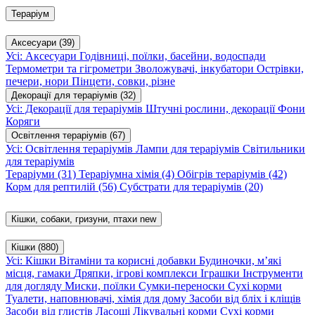
Тераріум
Аксесуари
(39)
Усі: Аксесуари
Годівниці, поїлки, басейни, водоспади
Термометри та гігрометри
Зволожувачі, інкубатори
Острівки,
печери, нори
Пінцети, совки, різне
Декорації для тераріумів
(32)
Усі: Декорації для тераріумів
Штучні рослини, декорації
Фони
Коряги
Освітлення тераріумів
(67)
Усі: Освітлення тераріумів
Лампи для тераріумів
Світильники
для тераріумів
Тераріуми
(31)
Тераріумна хімія
(4)
Обігрів тераріумів
(42)
Корм для рептилій
(56)
Субстрати для тераріумів
(20)
Кішки, собаки, гризуни, птахи
new
Кішки
(880)
Усі: Кішки
Вітаміни та корисні добавки
Будиночки, м’які
місця, гамаки
Дряпки, ігрові комплекси
Іграшки
Інструменти
для догляду
Миски, поїлки
Сумки-переноски
Сухі корми
Туалети, наповнювачі, хімія для дому
Засоби від бліх і кліщів
Засоби від глистів
Ласощі
Лікувальні корми
Сухі корми