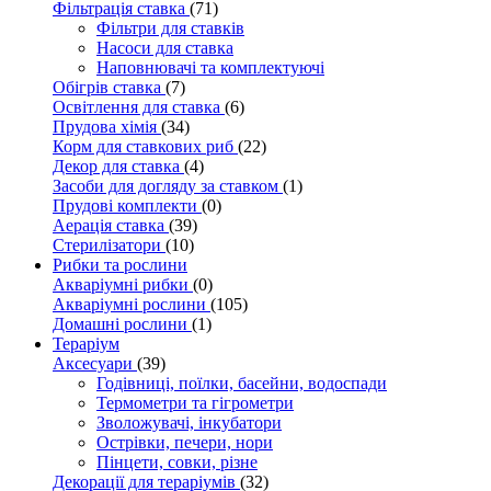
Фільтрація ставка
(71)
Фільтри для ставків
Насоси для ставка
Наповнювачі та комплектуючі
Обігрів ставка
(7)
Освітлення для ставка
(6)
Прудова хімія
(34)
Корм для ставкових риб
(22)
Декор для ставка
(4)
Засоби для догляду за ставком
(1)
Прудові комплекти
(0)
Аерація ставка
(39)
Стерилізатори
(10)
Рибки та рослини
Акваріумні рибки
(0)
Акваріумні рослини
(105)
Домашні рослини
(1)
Тераріум
Аксесуари
(39)
Годівниці, поїлки, басейни, водоспади
Термометри та гігрометри
Зволожувачі, інкубатори
Острівки, печери, нори
Пінцети, совки, різне
Декорації для тераріумів
(32)