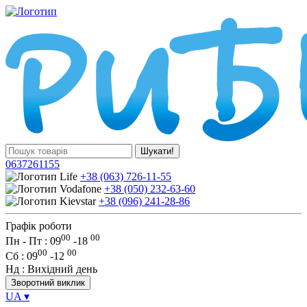
Шукати!
0637261155
+38 (063) 726-11-55
+38 (050) 232-63-60
+38 (096) 241-28-86
Графік роботи
00
00
Пн - Пт : 09
-
18
00
00
Сб
: 09
-
12
Нд
: Вихідний день
Зворотний виклик
UA
▾