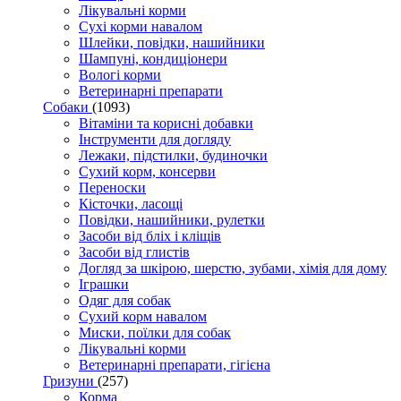
Лікувальні корми
Сухі корми навалом
Шлейки, повідки, нашийники
Шампуні, кондиціонери
Вологі корми
Ветеринарні препарати
Собаки
(1093)
Вітаміни та корисні добавки
Інструменти для догляду
Лежаки, підстилки, будиночки
Сухий корм, консерви
Переноски
Кісточки, ласощі
Повідки, нашийники, рулетки
Засоби від бліх і кліщів
Засоби від глистів
Догляд за шкірою, шерстю, зубами, хімія для дому
Іграшки
Одяг для собак
Сухий корм навалом
Миски, поїлки для собак
Лікувальні корми
Ветеринарні препарати, гігієна
Гризуни
(257)
Корма