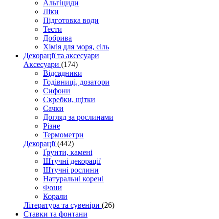
Альгіциди
Ліки
Підготовка води
Тести
Добрива
Хімія для моря, сіль
Декорації та аксесуари
Аксесуари
(174)
Відсадники
Годівниці, дозатори
Сифони
Скребки, щітки
Сачки
Догляд за рослинами
Різне
Термометри
Декорації
(442)
Ґрунти, камені
Штучні декорації
Штучні рослини
Натуральні корені
Фони
Корали
Література та сувеніри
(26)
Ставки та фонтани