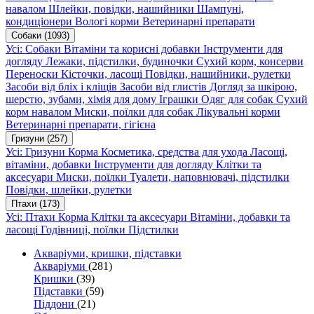
навалом
Шлейки, повідки, нашийники
Шампуні,
кондиціонери
Вологі корми
Ветеринарні препарати
Собаки
(1093)
Усі: Собаки
Вітаміни та корисні добавки
Інструменти для
догляду
Лежаки, підстилки, будиночки
Сухий корм, консерви
Переноски
Кісточки, ласощі
Повідки, нашийники, рулетки
Засоби від бліх і кліщів
Засоби від глистів
Догляд за шкірою,
шерстю, зубами, хімія для дому
Іграшки
Одяг для собак
Сухий
корм навалом
Миски, поїлки для собак
Лікувальні корми
Ветеринарні препарати, гігієна
Гризуни
(257)
Усі: Гризуни
Корма
Косметика, средства для ухода
Ласощі,
вітаміни, добавки
Інструменти для догляду
Клітки та
аксесуари
Миски, поїлки
Туалети, наповнювачі, підстилки
Повідки, шлейки, рулетки
Птахи
(173)
Усі: Птахи
Корма
Клітки та аксесуари
Вітаміни, добавки та
ласощі
Годівниці, поїлки
Підстилки
Акваріуми, кришки, підставки
Акваріуми
(281)
Кришки
(39)
Підставки
(59)
Піддони
(21)