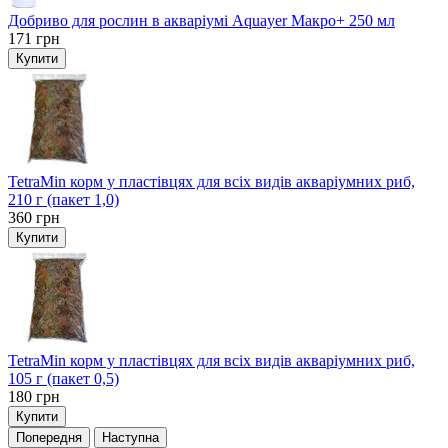
Добриво для рослин в акваріумі Aquayer Макро+ 250 мл
171
грн
Купити
TetraMin корм у пластівцях для всіх видів акваріумних риб,
210 г (пакет 1,0)
360
грн
Купити
TetraMin корм у пластівцях для всіх видів акваріумних риб,
105 г (пакет 0,5)
180
грн
Купити
Попередня
Наступна