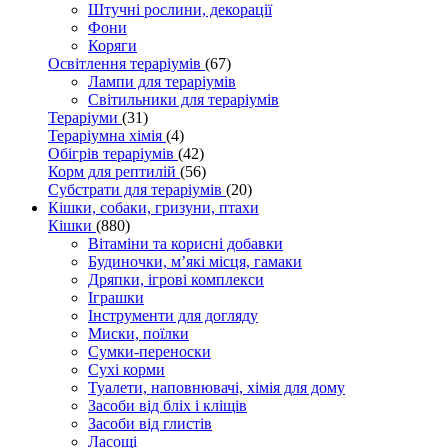
Штучні рослини, декорації
Фони
Коряги
Освітлення тераріумів
(67)
Лампи для тераріумів
Світильники для тераріумів
Тераріуми
(31)
Тераріумна хімія
(4)
Обігрів тераріумів
(42)
Корм для рептилій
(56)
Субстрати для тераріумів
(20)
Кішки, собаки, гризуни, птахи
Кішки
(880)
Вітаміни та корисні добавки
Будиночки, м’які місця, гамаки
Дряпки, ігрові комплекси
Іграшки
Інструменти для догляду
Миски, поїлки
Сумки-переноски
Сухі корми
Туалети, наповнювачі, хімія для дому
Засоби від бліх і кліщів
Засоби від глистів
Ласощі