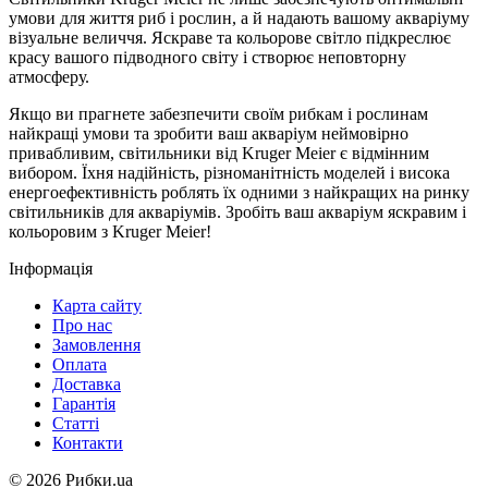
умови для життя риб і рослин, а й надають вашому акваріуму
візуальне величчя. Яскраве та кольорове світло підкреслює
красу вашого підводного світу і створює неповторну
атмосферу.
Якщо ви прагнете забезпечити своїм рибкам і рослинам
найкращі умови та зробити ваш акваріум неймовірно
привабливим, світильники від Kruger Meier є відмінним
вибором. Їхня надійність, різноманітність моделей і висока
енергоефективність роблять їх одними з найкращих на ринку
світильників для акваріумів. Зробіть ваш акваріум яскравим і
кольоровим з Kruger Meier!
Інформація
Карта сайту
Про нас
Замовлення
Оплата
Доставка
Гарантія
Статті
Контакти
©
2026 Рибки.ua