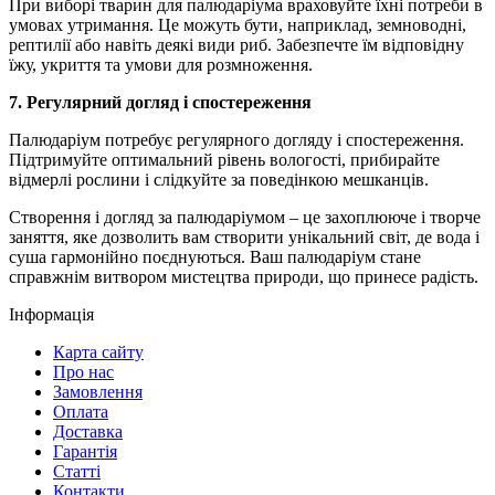
При виборі тварин для палюдаріума враховуйте їхні потреби в
умовах утримання. Це можуть бути, наприклад, земноводні,
рептилії або навіть деякі види риб. Забезпечте їм відповідну
їжу, укриття та умови для розмноження.
7. Регулярний догляд і спостереження
Палюдаріум потребує регулярного догляду і спостереження.
Підтримуйте оптимальний рівень вологості, прибирайте
відмерлі рослини і слідкуйте за поведінкою мешканців.
Створення і догляд за палюдаріумом – це захоплююче і творче
заняття, яке дозволить вам створити унікальний світ, де вода і
суша гармонійно поєднуються. Ваш палюдаріум стане
справжнім витвором мистецтва природи, що принесе радість.
Інформація
Карта сайту
Про нас
Замовлення
Оплата
Доставка
Гарантія
Статті
Контакти