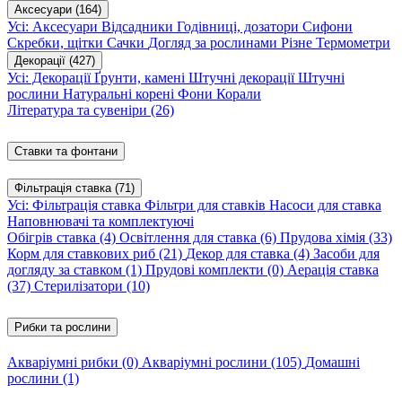
Аксесуари
(164)
Усі: Аксесуари
Відсадники
Годівниці, дозатори
Сифони
Скребки, щітки
Сачки
Догляд за рослинами
Різне
Термометри
Декорації
(427)
Усі: Декорації
Ґрунти, камені
Штучні декорації
Штучні
рослини
Натуральні корені
Фони
Корали
Література та сувеніри
(26)
Ставки та фонтани
Фільтрація ставка
(71)
Усі: Фільтрація ставка
Фільтри для ставків
Насоси для ставка
Наповнювачі та комплектуючі
Обігрів ставка
(4)
Освітлення для ставка
(6)
Прудова хімія
(33)
Корм для ставкових риб
(21)
Декор для ставка
(4)
Засоби для
догляду за ставком
(1)
Прудові комплекти
(0)
Аерація ставка
(37)
Стерилізатори
(10)
Рибки та рослини
Акваріумні рибки
(0)
Акваріумні рослини
(105)
Домашні
рослини
(1)