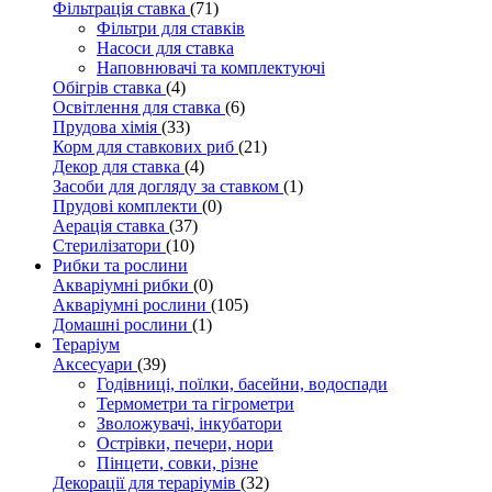
Фільтрація ставка
(71)
Фільтри для ставків
Насоси для ставка
Наповнювачі та комплектуючі
Обігрів ставка
(4)
Освітлення для ставка
(6)
Прудова хімія
(33)
Корм для ставкових риб
(21)
Декор для ставка
(4)
Засоби для догляду за ставком
(1)
Прудові комплекти
(0)
Аерація ставка
(37)
Стерилізатори
(10)
Рибки та рослини
Акваріумні рибки
(0)
Акваріумні рослини
(105)
Домашні рослини
(1)
Тераріум
Аксесуари
(39)
Годівниці, поїлки, басейни, водоспади
Термометри та гігрометри
Зволожувачі, інкубатори
Острівки, печери, нори
Пінцети, совки, різне
Декорації для тераріумів
(32)