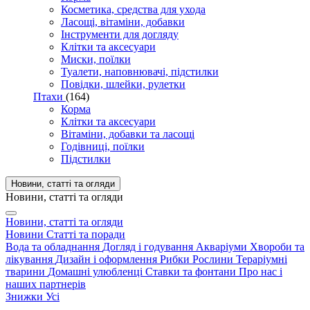
Косметика, средства для ухода
Ласощі, вітаміни, добавки
Інструменти для догляду
Клітки та аксесуари
Миски, поїлки
Туалети, наповнювачі, підстилки
Повідки, шлейки, рулетки
Птахи
(164)
Корма
Клітки та аксесуари
Вітаміни, добавки та ласощі
Годівниці, поїлки
Підстилки
Новини, статті та огляди
Новини, статті та огляди
Новини, статті та огляди
Новини
Статті та поради
Вода та обладнання
Догляд і годування
Акваріуми
Хвороби та
лікування
Дизайн і оформлення
Рибки
Рослини
Тераріумні
тварини
Домашні улюбленці
Ставки та фонтани
Про нас і
наших партнерів
Знижки
Усі