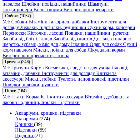
навалом
Шлейки, повідки, нашийники
Шампуні,
кондиціонери
Вологі корми
Ветеринарні препарати
Собаки
(1057)
Усі: Собаки
Вітаміни та корисні добавки
Інструменти для
догляду
Лежаки, підстилки, будиночки
Сухий корм, консерви
Переноски
Кісточки, ласощі
Повідки, нашийники, рулетки
Засоби від бліх і кліщів
Засоби від глистів
Догляд за шкірою,
шерстю, зубами, хімія для дому
Іграшки
Одяг для собак
Сухий
корм навалом
Миски, поїлки для собак
Лікувальні корми
Ветеринарні препарати, гігієна
Гризуни
(246)
Усі: Гризуни
Корма
Косметика, средства для ухода
Ласощі,
вітаміни, добавки
Інструменти для догляду
Клітки та
аксесуари
Миски, поїлки
Туалети, наповнювачі, підстилки
Повідки, шлейки, рулетки
Птахи
(164)
Усі: Птахи
Корма
Клітки та аксесуари
Вітаміни, добавки та
ласощі
Годівниці, поїлки
Підстилки
Акваріуми, кришки, підставки
Акваріуми
(274)
Кришки
(39)
Підставки
(59)
Піддони
(21)