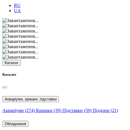
RU
UA
Каталог
Каталог
Акваріуми, кришки, підставки
Акваріуми
(274)
Кришки
(39)
Підставки
(59)
Піддони
(21)
Обладнання