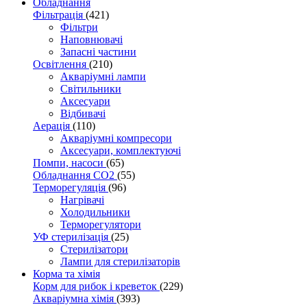
Обладнання
Фільтрація
(421)
Фільтри
Наповнювачі
Запасні частини
Освітлення
(210)
Акваріумні лампи
Світильники
Аксесуари
Відбивачі
Аерація
(110)
Акваріумні компресори
Аксесуари, комплектуючі
Помпи, насоси
(65)
Обладнання CO2
(55)
Терморегуляція
(96)
Нагрівачі
Холодильники
Терморегулятори
УФ стерилізація
(25)
Стерилізатори
Лампи для стерилізаторів
Корма та хімія
Корм для рибок і креветок
(229)
Акваріумна хімія
(393)