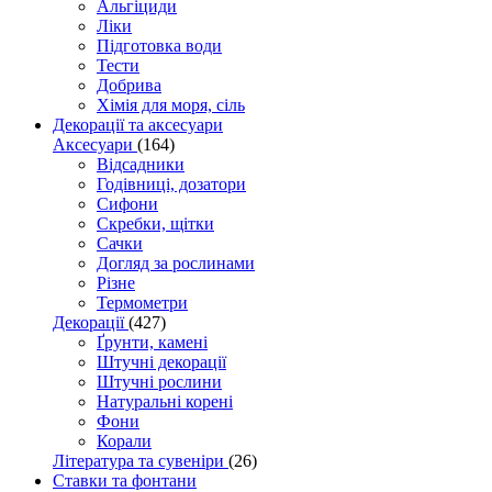
Альгіциди
Ліки
Підготовка води
Тести
Добрива
Хімія для моря, сіль
Декорації та аксесуари
Аксесуари
(164)
Відсадники
Годівниці, дозатори
Сифони
Скребки, щітки
Сачки
Догляд за рослинами
Різне
Термометри
Декорації
(427)
Ґрунти, камені
Штучні декорації
Штучні рослини
Натуральні корені
Фони
Корали
Література та сувеніри
(26)
Ставки та фонтани