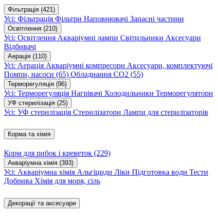
Фільтрація
(421)
Усі: Фільтрація
Фільтри
Наповнювачі
Запасні частини
Освітлення
(210)
Усі: Освітлення
Акваріумні лампи
Світильники
Аксесуари
Відбивачі
Аерація
(110)
Усі: Аерація
Акваріумні компресори
Аксесуари, комплектуючі
Помпи, насоси
(65)
Обладнання CO2
(55)
Терморегуляція
(96)
Усі: Терморегуляція
Нагрівачі
Холодильники
Терморегулятори
УФ стерилізація
(25)
Усі: УФ стерилізація
Стерилізатори
Лампи для стерилізаторів
Корма та хімія
Корм для рибок і креветок
(229)
Акваріумна хімія
(393)
Усі: Акваріумна хімія
Альгіциди
Ліки
Підготовка води
Тести
Добрива
Хімія для моря, сіль
Декорації та аксесуари