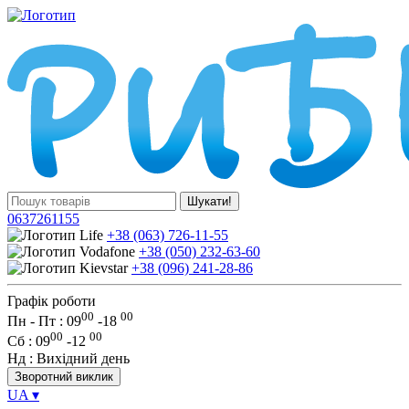
Шукати!
0637261155
+38 (063) 726-11-55
+38 (050) 232-63-60
+38 (096) 241-28-86
Графік роботи
00
00
Пн - Пт : 09
-
18
00
00
Сб
: 09
-
12
Нд
: Вихідний день
Зворотний виклик
UA
▾