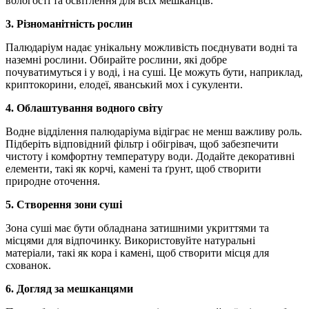
вологості та освітлення для всіх мешканців.
3. Різноманітність рослин
Палюдаріум надає унікальну можливість поєднувати водні та
наземні рослини. Обирайте рослини, які добре
почуватимуться і у воді, і на суші. Це можуть бути, наприклад,
криптокорини, елодеї, яванський мох і сукуленти.
4. Облаштування водного світу
Водне відділення палюдаріума відіграє не менш важливу роль.
Підберіть відповідний фільтр і обігрівач, щоб забезпечити
чистоту і комфортну температуру води. Додайте декоративні
елементи, такі як корчі, камені та ґрунт, щоб створити
природне оточення.
5. Створення зони суші
Зона суші має бути обладнана затишними укриттями та
місцями для відпочинку. Використовуйте натуральні
матеріали, такі як кора і камені, щоб створити місця для
схованок.
6. Догляд за мешканцями