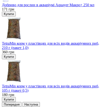
Добриво для рослин в акваріумі Aquayer Макро+ 250 мл
171
грн
Купити
TetraMin корм у пластівцях для всіх видів акваріумних риб,
210 г (пакет 1,0)
360
грн
Купити
TetraMin корм у пластівцях для всіх видів акваріумних риб,
105 г (пакет 0,5)
180
грн
Купити
Попередня
Наступна