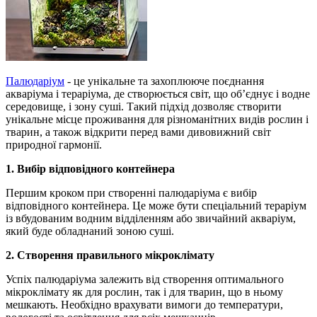
Палюдаріум
- це унікальне та захоплююче поєднання
акваріума і тераріума, де створюється світ, що об’єднує і водне
середовище, і зону суші. Такий підхід дозволяє створити
унікальне місце проживання для різноманітних видів рослин і
тварин, а також відкрити перед вами дивовижний світ
природної гармонії.
1. Вибір відповідного контейнера
Першим кроком при створенні палюдаріума є вибір
відповідного контейнера. Це може бути спеціальний тераріум
із вбудованим водним відділенням або звичайний акваріум,
який буде обладнаний зоною суші.
2. Створення правильного мікроклімату
Успіх палюдаріума залежить від створення оптимального
мікроклімату як для рослин, так і для тварин, що в ньому
мешкають. Необхідно врахувати вимоги до температури,