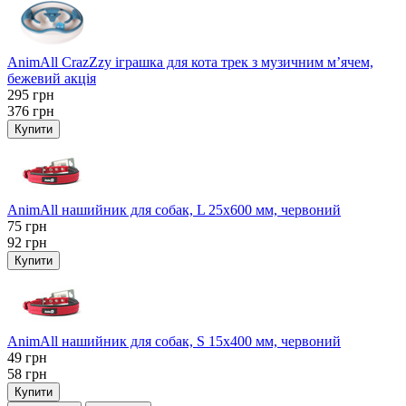
AnimAll CrazZzy іграшка для кота трек з музичним м’ячем,
бежевий акція
295
грн
376
грн
Купити
AnimAll нашийник для собак, L 25x600 мм, червоний
75
грн
92
грн
Купити
AnimAll нашийник для собак, S 15х400 мм, червоний
49
грн
58
грн
Купити