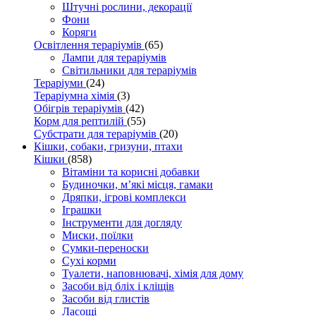
Штучні рослини, декорації
Фони
Коряги
Освітлення тераріумів
(65)
Лампи для тераріумів
Світильники для тераріумів
Тераріуми
(24)
Тераріумна хімія
(3)
Обігрів тераріумів
(42)
Корм для рептилій
(55)
Субстрати для тераріумів
(20)
Кішки, собаки, гризуни, птахи
Кішки
(858)
Вітаміни та корисні добавки
Будиночки, м’які місця, гамаки
Дряпки, ігрові комплекси
Іграшки
Інструменти для догляду
Миски, поїлки
Сумки-переноски
Сухі корми
Туалети, наповнювачі, хімія для дому
Засоби від бліх і кліщів
Засоби від глистів
Ласощі