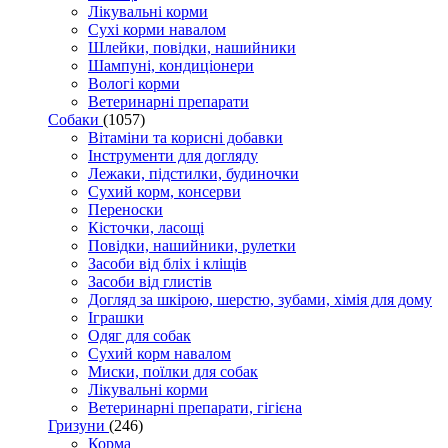
Лікувальні корми
Сухі корми навалом
Шлейки, повідки, нашийники
Шампуні, кондиціонери
Вологі корми
Ветеринарні препарати
Собаки
(1057)
Вітаміни та корисні добавки
Інструменти для догляду
Лежаки, підстилки, будиночки
Сухий корм, консерви
Переноски
Кісточки, ласощі
Повідки, нашийники, рулетки
Засоби від бліх і кліщів
Засоби від глистів
Догляд за шкірою, шерстю, зубами, хімія для дому
Іграшки
Одяг для собак
Сухий корм навалом
Миски, поїлки для собак
Лікувальні корми
Ветеринарні препарати, гігієна
Гризуни
(246)
Корма