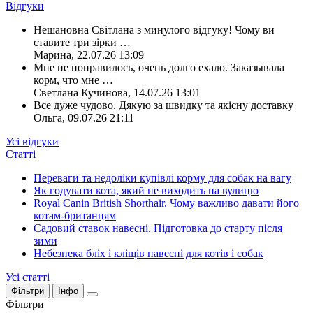
Відгуки
Нешановна Світлана з минулого відгуку! Чому ви
ставите три зірки
…
Марина
,
22.07.26 13:09
Мне не понравилось, очень долго ехало. Заказывала
корм, что мне
…
Светлана Кучинова
,
14.07.26 13:01
Все дуже чудово. Дякую за швидку та якісну доставку
Ольга
,
09.07.26 21:11
Усі відгуки
Статті
Переваги та недоліки купівлі корму для собак на вагу
Як годувати кота, який не виходить на вулицю
Royal Canin British Shorthair. Чому важливо давати його
котам-британцям
Садовий ставок навесні. Підготовка до старту після
зими
Небезпека бліх і кліщів навесні для котів і собак
Усі статті
Фільтри
Інфо
Фільтри