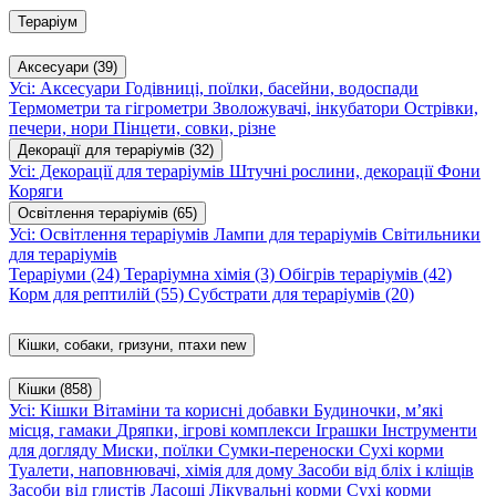
Тераріум
Аксесуари
(39)
Усі: Аксесуари
Годівниці, поїлки, басейни, водоспади
Термометри та гігрометри
Зволожувачі, інкубатори
Острівки,
печери, нори
Пінцети, совки, різне
Декорації для тераріумів
(32)
Усі: Декорації для тераріумів
Штучні рослини, декорації
Фони
Коряги
Освітлення тераріумів
(65)
Усі: Освітлення тераріумів
Лампи для тераріумів
Світильники
для тераріумів
Тераріуми
(24)
Тераріумна хімія
(3)
Обігрів тераріумів
(42)
Корм для рептилій
(55)
Субстрати для тераріумів
(20)
Кішки, собаки, гризуни, птахи
new
Кішки
(858)
Усі: Кішки
Вітаміни та корисні добавки
Будиночки, м’які
місця, гамаки
Дряпки, ігрові комплекси
Іграшки
Інструменти
для догляду
Миски, поїлки
Сумки-переноски
Сухі корми
Туалети, наповнювачі, хімія для дому
Засоби від бліх і кліщів
Засоби від глистів
Ласощі
Лікувальні корми
Сухі корми