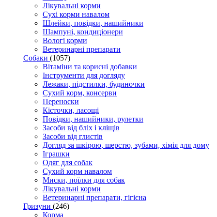
Лікувальні корми
Сухі корми навалом
Шлейки, повідки, нашийники
Шампуні, кондиціонери
Вологі корми
Ветеринарні препарати
Собаки
(1057)
Вітаміни та корисні добавки
Інструменти для догляду
Лежаки, підстилки, будиночки
Сухий корм, консерви
Переноски
Кісточки, ласощі
Повідки, нашийники, рулетки
Засоби від бліх і кліщів
Засоби від глистів
Догляд за шкірою, шерстю, зубами, хімія для дому
Іграшки
Одяг для собак
Сухий корм навалом
Миски, поїлки для собак
Лікувальні корми
Ветеринарні препарати, гігієна
Гризуни
(246)
Корма