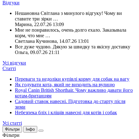
Відгуки
Нешановна Світлана з минулого відгуку! Чому ви
ставите три зірки
…
Марина
,
22.07.26 13:09
Мне не понравилось, очень долго ехало. Заказывала
корм, что мне
…
Светлана Кучинова
,
14.07.26 13:01
Все дуже чудово. Дякую за швидку та якісну доставку
Ольга
,
09.07.26 21:11
Усі відгуки
Статті
Переваги та недоліки купівлі корму для собак на вагу
Як годувати кота, який не виходить на вулицю
Royal Canin British Shorthair. Чому важливо давати його
котам-британцям
Садовий ставок навесні. Підготовка до старту після
зими
Небезпека бліх і кліщів навесні для котів і собак
Усі статті
Фільтри
Інфо
Фільтри