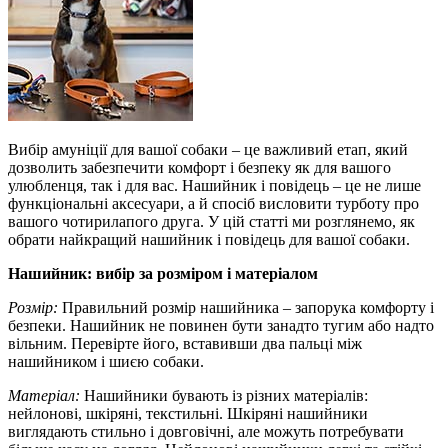
Вибір амуніції для вашої собаки – це важливий етап, який
дозволить забезпечити комфорт і безпеку як для вашого
улюбленця, так і для вас. Нашийник і повідець – це не лише
функціональні аксесуари, а й спосіб висловити турботу про
вашого чотирилапого друга. У цій статті ми розглянемо, як
обрати найкращий нашийник і повідець для вашої собаки.
Нашийник: вибір за розміром і матеріалом
Розмір:
Правильний розмір нашийника – запорука комфорту і
безпеки. Нашийник не повинен бути занадто тугим або надто
вільним. Перевірте його, вставивши два пальці між
нашийником і шиєю собаки.
Матеріал:
Нашийники бувають із різних матеріалів:
нейлонові, шкіряні, текстильні. Шкіряні нашийники
виглядають стильно і довговічні, але можуть потребувати