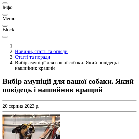
Інфо
Меню
Block
Новини, статті та огляди
Статті та поради
Вибір амуніції для вашої собаки. Який повідець і
нашийник кращий
Вибір амуніції для вашої собаки. Який
повідець і нашийник кращий
20 серпня 2023 р.