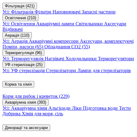
Фільтрація
(421)
Усі: Фільтрація
Фільтри
Наповнювачі
Запасні частини
Освітлення
(210)
Усі: Освітлення
Акваріумні лампи
Світильники
Аксесуари
Відбивачі
Аерація
(110)
Усі: Аерація
Акваріумні компресори
Аксесуари, комплектуючі
Помпи, насоси
(65)
Обладнання CO2
(55)
Терморегуляція
(96)
Усі: Терморегуляція
Нагрівачі
Холодильники
Терморегулятори
УФ стерилізація
(25)
Усі: УФ стерилізація
Стерилізатори
Лампи для стерилізаторів
Корма та хімія
Корм для рибок і креветок
(229)
Акваріумна хімія
(393)
Усі: Акваріумна хімія
Альгіциди
Ліки
Підготовка води
Тести
Добрива
Хімія для моря, сіль
Декорації та аксесуари