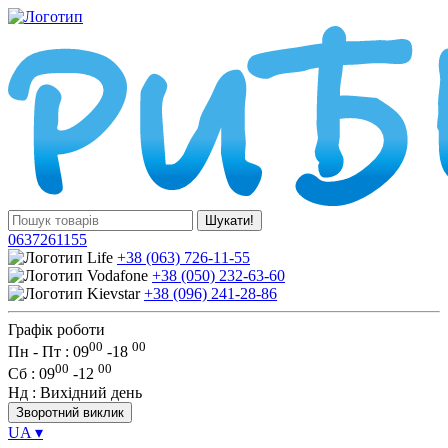
Шукати!
0637261155
+38 (063) 726-11-55
+38 (050) 232-63-60
+38 (096) 241-28-86
Графік роботи
00
00
Пн - Пт : 09
-
18
00
00
Сб
: 09
-
12
Нд
: Вихідний день
Зворотний виклик
UA
▾