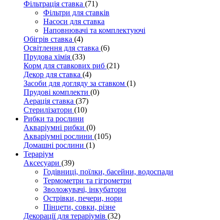
Фільтрація ставка
(71)
Фільтри для ставків
Насоси для ставка
Наповнювачі та комплектуючі
Обігрів ставка
(4)
Освітлення для ставка
(6)
Прудова хімія
(33)
Корм для ставкових риб
(21)
Декор для ставка
(4)
Засоби для догляду за ставком
(1)
Прудові комплекти
(0)
Аерація ставка
(37)
Стерилізатори
(10)
Рибки та рослини
Акваріумні рибки
(0)
Акваріумні рослини
(105)
Домашні рослини
(1)
Тераріум
Аксесуари
(39)
Годівниці, поїлки, басейни, водоспади
Термометри та гігрометри
Зволожувачі, інкубатори
Острівки, печери, нори
Пінцети, совки, різне
Декорації для тераріумів
(32)