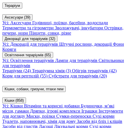
Тераріум
Аксесуари
(39)
Усі: Аксесуари
Годівниці, поїлки, басейни, водоспади
Термометри та гігрометри
Зволожувачі, інкубатори
Острівки,
печери, нори
Пінцети, совки, різне
Декорації для тераріумів
(32)
Усі: Декорації для тераріумів
Штучні рослини, декорації
Фони
Коряги
Освітлення тераріумів
(65)
Усі: Освітлення тераріумів
Лампи для тераріумів
Світильники
для тераріумів
Тераріуми
(24)
Тераріумна хімія
(3)
Обігрів тераріумів
(42)
Корм для рептилій
(55)
Субстрати для тераріумів
(20)
Кішки, собаки, гризуни, птахи
new
Кішки
(858)
Усі: Кішки
Вітаміни та корисні добавки
Будиночки, м’які
місця, гамаки
Дряпки, ігрові комплекси
Іграшки
Інструменти
для догляду
Миски, поїлки
Сумки-переноски
Сухі корми
Туалети, наповнювачі, хімія для дому
Засоби від бліх і кліщів
Засоби від глистів
Ласощі
Лікувальні корми
Сухі корми