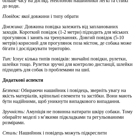
більше часу на догляд. Нейлонові нашийники легкі та стійкі
до води.
Повідок:
якої довжини і типу обрати
Довжина:
Довжина повідка залежить від запланованих
заходів. Короткий повідок (1-2 метри) підходить для міських
прогулянок і занять на тренуваннях. Довгий повідок (5-10
метрів) корисний для прогулянок поза містом, де собака може
бігати і досліджувати територію.
Тип:
Існує кілька типів повідків: звичайні повідки, рулетки,
шлейки тощо. Рулетки зручні для контролю дистанції, шлейки
підходять для собак із проблемами на шиї.
Додаткові аспекти
Безпека:
Обираючи нашийник і повідець, зверніть увагу на
якість матеріалів, кріпильні елементи та застібки. Вони мають
бути надійними, щоб уникнути випадкового випадання.
Зручність:
Амуніція не повинна натирати шкіру собаки. Тому
обирайте моделі з м’якими підкладками та регульованими
розмірами.
Стиль:
Нашийник і повідець можуть підкреслити