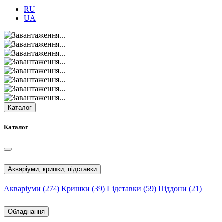
RU
UA
Каталог
Каталог
Акваріуми, кришки, підставки
Акваріуми
(274)
Кришки
(39)
Підставки
(59)
Піддони
(21)
Обладнання