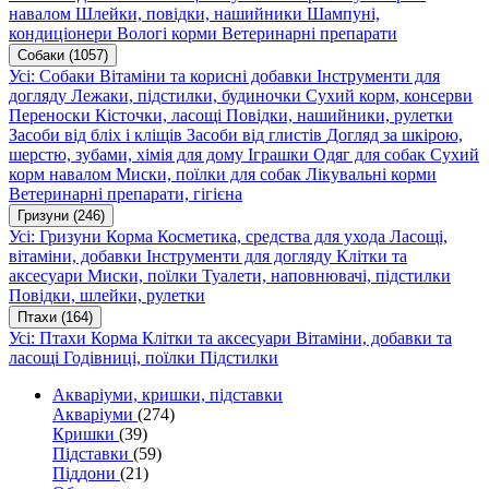
навалом
Шлейки, повідки, нашийники
Шампуні,
кондиціонери
Вологі корми
Ветеринарні препарати
Собаки
(1057)
Усі: Собаки
Вітаміни та корисні добавки
Інструменти для
догляду
Лежаки, підстилки, будиночки
Сухий корм, консерви
Переноски
Кісточки, ласощі
Повідки, нашийники, рулетки
Засоби від бліх і кліщів
Засоби від глистів
Догляд за шкірою,
шерстю, зубами, хімія для дому
Іграшки
Одяг для собак
Сухий
корм навалом
Миски, поїлки для собак
Лікувальні корми
Ветеринарні препарати, гігієна
Гризуни
(246)
Усі: Гризуни
Корма
Косметика, средства для ухода
Ласощі,
вітаміни, добавки
Інструменти для догляду
Клітки та
аксесуари
Миски, поїлки
Туалети, наповнювачі, підстилки
Повідки, шлейки, рулетки
Птахи
(164)
Усі: Птахи
Корма
Клітки та аксесуари
Вітаміни, добавки та
ласощі
Годівниці, поїлки
Підстилки
Акваріуми, кришки, підставки
Акваріуми
(274)
Кришки
(39)
Підставки
(59)
Піддони
(21)