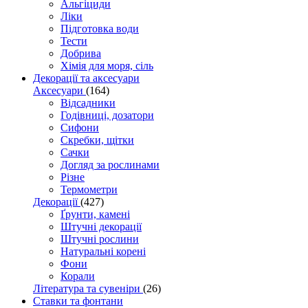
Альгіциди
Ліки
Підготовка води
Тести
Добрива
Хімія для моря, сіль
Декорації та аксесуари
Аксесуари
(164)
Відсадники
Годівниці, дозатори
Сифони
Скребки, щітки
Сачки
Догляд за рослинами
Різне
Термометри
Декорації
(427)
Ґрунти, камені
Штучні декорації
Штучні рослини
Натуральні корені
Фони
Корали
Література та сувеніри
(26)
Ставки та фонтани