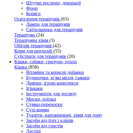
Штучні рослини, декорації
Фони
Коряги
Освітлення тераріумів
(65)
Лампи для тераріумів
Світильники для тераріумів
Тераріуми
(24)
Тераріумна хімія
(3)
Обігрів тераріумів
(42)
Корм для рептилій
(55)
Субстрати для тераріумів
(20)
Кішки, собаки, гризуни, птахи
Кішки
(858)
Вітаміни та корисні добавки
Будиночки, м’які місця, гамаки
Дряпки, ігрові комплекси
Іграшки
Інструменти для догляду
Миски, поїлки
Сумки-переноски
Сухі корми
Туалети, наповнювачі, хімія для дому
Засоби від бліх і кліщів
Засоби від глистів
Ласощі