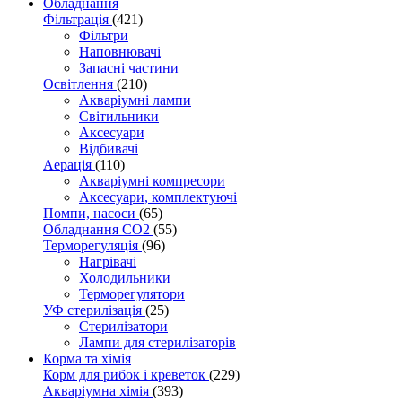
Обладнання
Фільтрація
(421)
Фільтри
Наповнювачі
Запасні частини
Освітлення
(210)
Акваріумні лампи
Світильники
Аксесуари
Відбивачі
Аерація
(110)
Акваріумні компресори
Аксесуари, комплектуючі
Помпи, насоси
(65)
Обладнання CO2
(55)
Терморегуляція
(96)
Нагрівачі
Холодильники
Терморегулятори
УФ стерилізація
(25)
Стерилізатори
Лампи для стерилізаторів
Корма та хімія
Корм для рибок і креветок
(229)
Акваріумна хімія
(393)