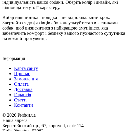
індивідуальність вашої собаки. Оберіть колір і дизайн, які
відповідатимуть її характеру.
Вибір нашийника і повідка – це відповідальний крок.
Звертайтеся до фахівців або консультуйтеся з власниками
собак, щоб визначитися з найкращою амуніцією, яка
забезпечить комфорт і безпеку вашого пухнастого супутника
на кожній прогулянці.
Інформація
Карта сайту
Про нас
Замовлення
Оплата
Доставка
Гарантія
Статті
Контакти
©
2026 Рибки.ua
Наша адреса
Берестейський пр., 67, корпус І, офіс 114
Київ, Україна, 03062