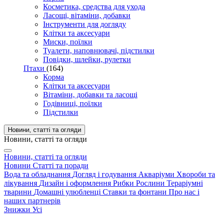
Косметика, средства для ухода
Ласощі, вітаміни, добавки
Інструменти для догляду
Клітки та аксесуари
Миски, поїлки
Туалети, наповнювачі, підстилки
Повідки, шлейки, рулетки
Птахи
(164)
Корма
Клітки та аксесуари
Вітаміни, добавки та ласощі
Годівниці, поїлки
Підстилки
Новини, статті та огляди
Новини, статті та огляди
Новини, статті та огляди
Новини
Статті та поради
Вода та обладнання
Догляд і годування
Акваріуми
Хвороби та
лікування
Дизайн і оформлення
Рибки
Рослини
Тераріумні
тварини
Домашні улюбленці
Ставки та фонтани
Про нас і
наших партнерів
Знижки
Усі