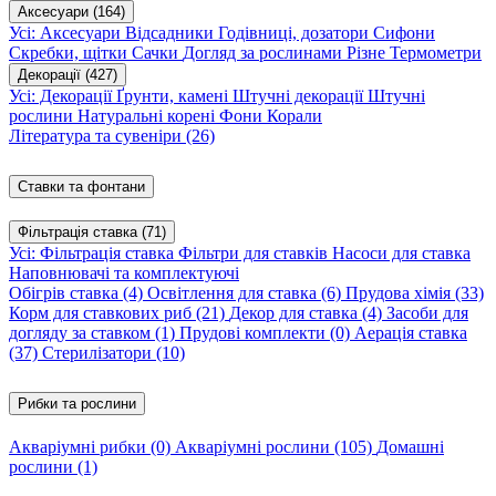
Аксесуари
(164)
Усі: Аксесуари
Відсадники
Годівниці, дозатори
Сифони
Скребки, щітки
Сачки
Догляд за рослинами
Різне
Термометри
Декорації
(427)
Усі: Декорації
Ґрунти, камені
Штучні декорації
Штучні
рослини
Натуральні корені
Фони
Корали
Література та сувеніри
(26)
Ставки та фонтани
Фільтрація ставка
(71)
Усі: Фільтрація ставка
Фільтри для ставків
Насоси для ставка
Наповнювачі та комплектуючі
Обігрів ставка
(4)
Освітлення для ставка
(6)
Прудова хімія
(33)
Корм для ставкових риб
(21)
Декор для ставка
(4)
Засоби для
догляду за ставком
(1)
Прудові комплекти
(0)
Аерація ставка
(37)
Стерилізатори
(10)
Рибки та рослини
Акваріумні рибки
(0)
Акваріумні рослини
(105)
Домашні
рослини
(1)