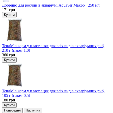
Добриво для рослин в акваріумі Aquayer Макро+ 250 мл
171
грн
Купити
TetraMin корм у пластівцях для всіх видів акваріумних риб,
210 г (пакет 1,0)
360
грн
Купити
TetraMin корм у пластівцях для всіх видів акваріумних риб,
105 г (пакет 0,5)
180
грн
Купити
Попередня
Наступна