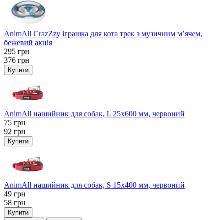
AnimAll CrazZzy іграшка для кота трек з музичним м’ячем,
бежевий акція
295
грн
376
грн
Купити
AnimAll нашийник для собак, L 25x600 мм, червоний
75
грн
92
грн
Купити
AnimAll нашийник для собак, S 15х400 мм, червоний
49
грн
58
грн
Купити