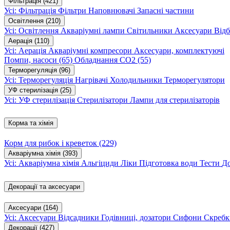
Фільтрація
(421)
Усі: Фільтрація
Фільтри
Наповнювачі
Запасні частини
Освітлення
(210)
Усі: Освітлення
Акваріумні лампи
Світильники
Аксесуари
Відб
Аерація
(110)
Усі: Аерація
Акваріумні компресори
Аксесуари, комплектуючі
Помпи, насоси
(65)
Обладнання CO2
(55)
Терморегуляція
(96)
Усі: Терморегуляція
Нагрівачі
Холодильники
Терморегулятори
УФ стерилізація
(25)
Усі: УФ стерилізація
Стерилізатори
Лампи для стерилізаторів
Корма та хімія
Корм для рибок і креветок
(229)
Акваріумна хімія
(393)
Усі: Акваріумна хімія
Альгіциди
Ліки
Підготовка води
Тести
Д
Декорації та аксесуари
Аксесуари
(164)
Усі: Аксесуари
Відсадники
Годівниці, дозатори
Сифони
Скребк
Декорації
(427)