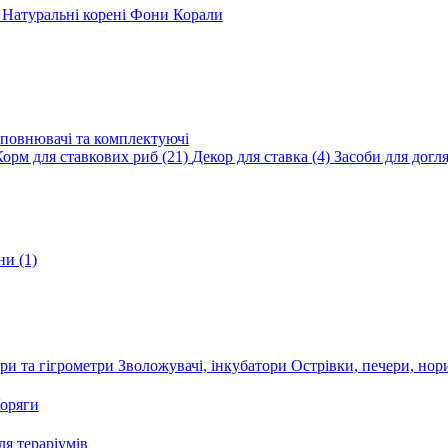
и
Натуральні корені
Фони
Корали
повнювачі та комплектуючі
Корм для ставкових риб
(21)
Декор для ставка
(4)
Засоби для догл
ини
(1)
ри та гігрометри
Зволожувачі, інкубатори
Острівки, печери, но
оряги
я тераріумів