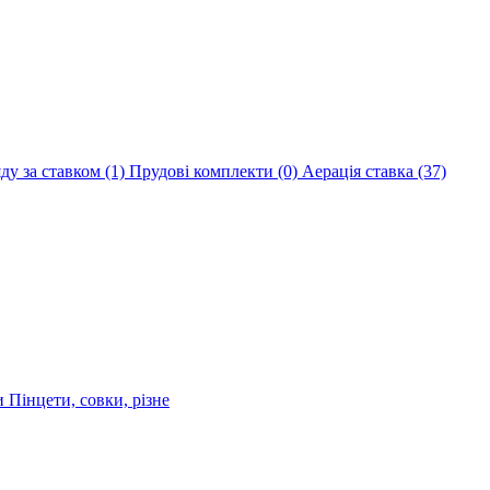
яду за ставком
(1)
Прудові комплекти
(0)
Аерація ставка
(37)
ри
Пінцети, совки, різне