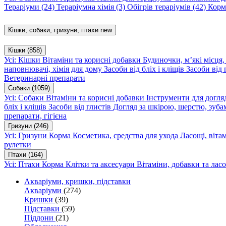
Тераріуми
(24)
Тераріумна хімія
(3)
Обігрів тераріумів
(42)
Корм
Кішки, собаки, гризуни, птахи
new
Кішки
(858)
Усі: Кішки
Вітаміни та корисні добавки
Будиночки, м’які місця
наповнювачі, хімія для дому
Засоби від бліх і кліщів
Засоби від 
Ветеринарні препарати
Собаки
(1059)
Усі: Собаки
Вітаміни та корисні добавки
Інструменти для догл
бліх і кліщів
Засоби від глистів
Догляд за шкірою, шерстю, зуба
препарати, гігієна
Гризуни
(246)
Усі: Гризуни
Корма
Косметика, средства для ухода
Ласощі, віта
рулетки
Птахи
(164)
Усі: Птахи
Корма
Клітки та аксесуари
Вітаміни, добавки та лас
Акваріуми, кришки, підставки
Акваріуми
(274)
Кришки
(39)
Підставки
(59)
Піддони
(21)