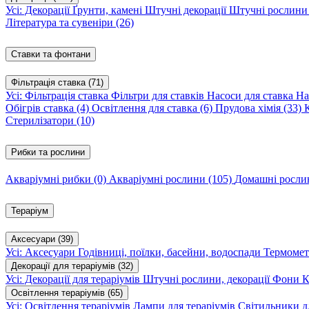
Усі: Декорації
Ґрунти, камені
Штучні декорації
Штучні рослин
Література та сувеніри
(26)
Ставки та фонтани
Фільтрація ставка
(71)
Усі: Фільтрація ставка
Фільтри для ставків
Насоси для ставка
На
Обігрів ставка
(4)
Освітлення для ставка
(6)
Прудова хімія
(33)
Стерилізатори
(10)
Рибки та рослини
Акваріумні рибки
(0)
Акваріумні рослини
(105)
Домашні росл
Тераріум
Аксесуари
(39)
Усі: Аксесуари
Годівниці, поїлки, басейни, водоспади
Термомет
Декорації для тераріумів
(32)
Усі: Декорації для тераріумів
Штучні рослини, декорації
Фони
К
Освітлення тераріумів
(65)
Усі: Освітлення тераріумів
Лампи для тераріумів
Світильники дл