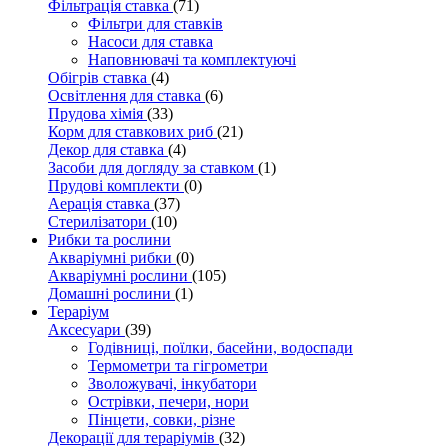
Фільтрація ставка
(71)
Фільтри для ставків
Насоси для ставка
Наповнювачі та комплектуючі
Обігрів ставка
(4)
Освітлення для ставка
(6)
Прудова хімія
(33)
Корм для ставкових риб
(21)
Декор для ставка
(4)
Засоби для догляду за ставком
(1)
Прудові комплекти
(0)
Аерація ставка
(37)
Стерилізатори
(10)
Рибки та рослини
Акваріумні рибки
(0)
Акваріумні рослини
(105)
Домашні рослини
(1)
Тераріум
Аксесуари
(39)
Годівниці, поїлки, басейни, водоспади
Термометри та гігрометри
Зволожувачі, інкубатори
Острівки, печери, нори
Пінцети, совки, різне
Декорації для тераріумів
(32)