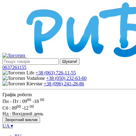
Шукати!
0637261155
+38 (063) 726-11-55
+38 (050) 232-63-60
+38 (096) 241-28-86
Графік роботи
00
00
Пн - Пт : 09
-
18
00
00
Сб
: 09
-
12
Нд
: Вихідний день
Зворотний виклик
UA
▾