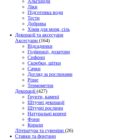
Альгіциди
Ліки
Підготовка води
Тести
Добрива
Хімія для моря, сіль
Декорації та аксесуари
Аксесуари
(164)
Відсадники
Годівниці, дозатори
Сифони
Скребки, щітки
Сачки
Догляд за рослинами
Різне
Термометри
Декорації
(427)
Ґрунти, камені
Штучні декорації
Штучні рослини
Натуральні корені
Фони
Корали
Література та сувеніри
(26)
Ставки та фонтани