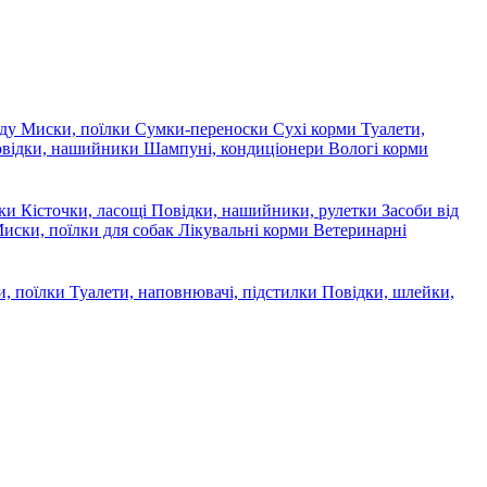
яду
Миски, поїлки
Сумки-переноски
Сухі корми
Туалети,
овідки, нашийники
Шампуні, кондиціонери
Вологі корми
ски
Кісточки, ласощі
Повідки, нашийники, рулетки
Засоби від
иски, поїлки для собак
Лікувальні корми
Ветеринарні
, поїлки
Туалети, наповнювачі, підстилки
Повідки, шлейки,