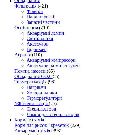
Обладнання
Фільтрація
(421)
Фільтри
Наповнювачі
Запасні частини
Освітлення
(210)
Акваріумні лампи
Світильники
Аксесуари
Відбивачі
Аерація
(110)
Акваріумні компресори
Аксесуари, комплектуючі
Помпи, насоси
(65)
Обладнання CO2
(55)
Терморегуляція
(96)
Нагрівачі
Холодильники
Терморегулятори
УФ стерилізація
(25)
Стерилізатори
Лампи для стерилізаторів
Корма та хімія
Корм для рибок і креветок
(229)
Акваріумна хімія
(393)