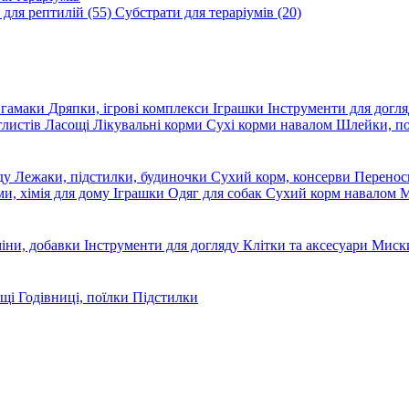
 для рептилій
(55)
Субстрати для тераріумів
(20)
, гамаки
Дряпки, ігрові комплекси
Іграшки
Інструменти для догл
глистів
Ласощі
Лікувальні корми
Сухі корми навалом
Шлейки, п
яду
Лежаки, підстилки, будиночки
Сухий корм, консерви
Перено
ми, хімія для дому
Іграшки
Одяг для собак
Сухий корм навалом
М
міни, добавки
Інструменти для догляду
Клітки та аксесуари
Миски
ощі
Годівниці, поїлки
Підстилки