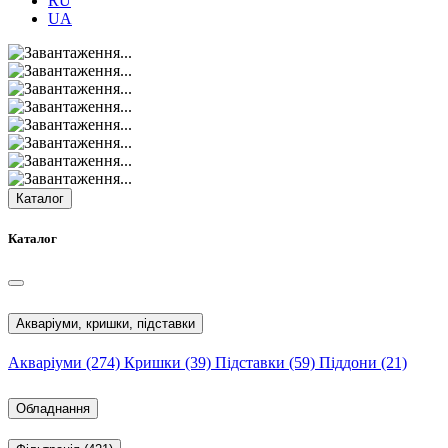
RU
UA
Каталог
Каталог
Акваріуми, кришки, підставки
Акваріуми
(274)
Кришки
(39)
Підставки
(59)
Піддони
(21)
Обладнання