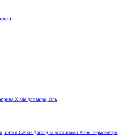
ивачі
обрива
Хімія для моря, сіль
и, щітки
Сачки
Догляд за рослинами
Різне
Термометри