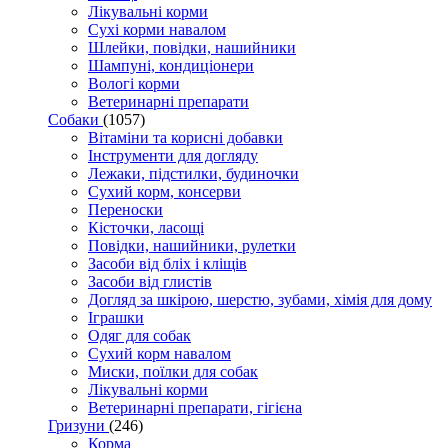
Лікувальні корми
Сухі корми навалом
Шлейки, повідки, нашийники
Шампуні, кондиціонери
Вологі корми
Ветеринарні препарати
Собаки
(1057)
Вітаміни та корисні добавки
Інструменти для догляду
Лежаки, підстилки, будиночки
Сухий корм, консерви
Переноски
Кісточки, ласощі
Повідки, нашийники, рулетки
Засоби від бліх і кліщів
Засоби від глистів
Догляд за шкірою, шерстю, зубами, хімія для дому
Іграшки
Одяг для собак
Сухий корм навалом
Миски, поїлки для собак
Лікувальні корми
Ветеринарні препарати, гігієна
Гризуни
(246)
Корма