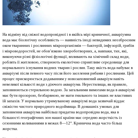
На відміну від свіжої водопровідної і в якійсь мірі криничної, акваріумна
вода має біологічну особливість — наявність іноді невидимих неозброєним
оком тваринних і рослинних мікроорганізмів — бактерій, інфузорій, грибів
і мікроводоростей, не обов’язково хвороботворних, а, навпаки, тих, які,
виконуючи різні фізіологічні функції, впливають на хімічний склад води,
роблять її житловою, створюють екологічно сприятливе середовище для
нормального існування водних тварин і рослин. Таку якість вода набуває в
акваріумі після певного часу після його заселення рибами і рослинами. Цей
процес прискорюється додаванням у новозаповнений акваріум навіть
невеликої кількості води з діючого акваріума. Нерестилища, як правило,
заповнюються стерильною водою. За загальними вимогами вода в акваріумі
має бути прозорою, безбарвною, не мати гнильного та інших не властивих
їй запахів. У нормально утримуваному акваріумі вода зазвичай віддає
свіжістю чистого природного водоймища. В домашніх умовах для
заповнення акваріума найбільш придатна водопровідна вода, яка в
більшості географічних зон нашої країни має середню жорсткість із
сезонними коливаннями в межах 8—12°. Кринична вода часто більш
жорстка.