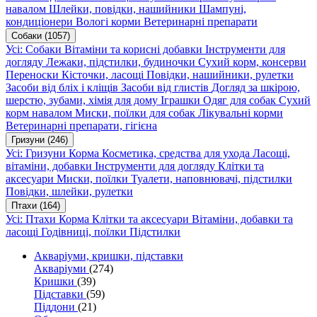
навалом
Шлейки, повідки, нашийники
Шампуні,
кондиціонери
Вологі корми
Ветеринарні препарати
Собаки
(1057)
Усі: Собаки
Вітаміни та корисні добавки
Інструменти для
догляду
Лежаки, підстилки, будиночки
Сухий корм, консерви
Переноски
Кісточки, ласощі
Повідки, нашийники, рулетки
Засоби від бліх і кліщів
Засоби від глистів
Догляд за шкірою,
шерстю, зубами, хімія для дому
Іграшки
Одяг для собак
Сухий
корм навалом
Миски, поїлки для собак
Лікувальні корми
Ветеринарні препарати, гігієна
Гризуни
(246)
Усі: Гризуни
Корма
Косметика, средства для ухода
Ласощі,
вітаміни, добавки
Інструменти для догляду
Клітки та
аксесуари
Миски, поїлки
Туалети, наповнювачі, підстилки
Повідки, шлейки, рулетки
Птахи
(164)
Усі: Птахи
Корма
Клітки та аксесуари
Вітаміни, добавки та
ласощі
Годівниці, поїлки
Підстилки
Акваріуми, кришки, підставки
Акваріуми
(274)
Кришки
(39)
Підставки
(59)
Піддони
(21)