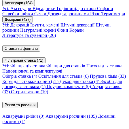
Аксесуари
(164)
Усі: Аксесуари
Відсадники
Годівниці, дозатори
Сифони
Скребки, щітки
Сачки
Догляд за рослинами
Різне
Термометри
Декорації
(427)
Усі: Декорації
Ґрунти, камені
Штучні декорації
Штучні
рослини
Натуральні корені
Фони
Корали
Література та сувеніри
(26)
Ставки та фонтани
Фільтрація ставка
(71)
Усі: Фільтрація ставка
Фільтри для ставків
Насоси для ставка
Наповнювачі та комплектуючі
Обігрів ставка
(4)
Освітлення для ставка
(6)
Прудова хімія
(33)
Корм для ставкових риб
(21)
Декор для ставка
(4)
Засоби для
догляду за ставком
(1)
Прудові комплекти
(0)
Аерація ставка
(37)
Стерилізатори
(10)
Рибки та рослини
Акваріумні рибки
(0)
Акваріумні рослини
(105)
Домашні
рослини
(1)