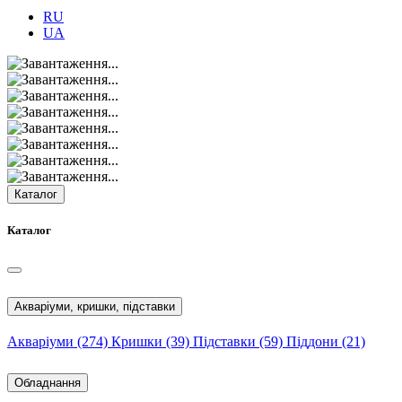
RU
UA
Каталог
Каталог
Акваріуми, кришки, підставки
Акваріуми
(274)
Кришки
(39)
Підставки
(59)
Піддони
(21)
Обладнання