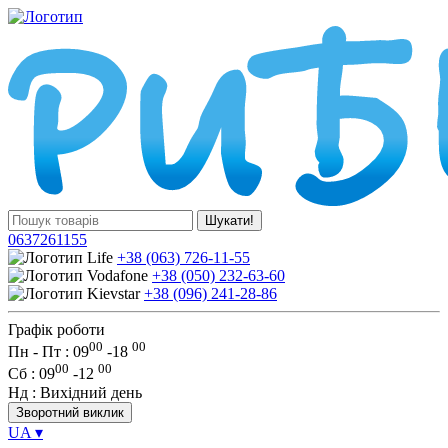
Шукати!
0637261155
+38 (063) 726-11-55
+38 (050) 232-63-60
+38 (096) 241-28-86
Графік роботи
00
00
Пн - Пт : 09
-
18
00
00
Сб
: 09
-
12
Нд
: Вихідний день
Зворотний виклик
UA
▾