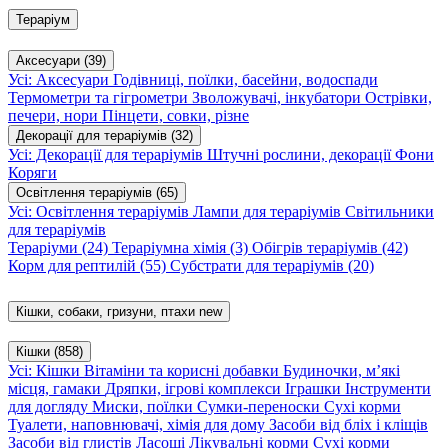
Тераріум
Аксесуари
(39)
Усі: Аксесуари
Годівниці, поїлки, басейни, водоспади
Термометри та гігрометри
Зволожувачі, інкубатори
Острівки,
печери, нори
Пінцети, совки, різне
Декорації для тераріумів
(32)
Усі: Декорації для тераріумів
Штучні рослини, декорації
Фони
Коряги
Освітлення тераріумів
(65)
Усі: Освітлення тераріумів
Лампи для тераріумів
Світильники
для тераріумів
Тераріуми
(24)
Тераріумна хімія
(3)
Обігрів тераріумів
(42)
Корм для рептилій
(55)
Субстрати для тераріумів
(20)
Кішки, собаки, гризуни, птахи
new
Кішки
(858)
Усі: Кішки
Вітаміни та корисні добавки
Будиночки, м’які
місця, гамаки
Дряпки, ігрові комплекси
Іграшки
Інструменти
для догляду
Миски, поїлки
Сумки-переноски
Сухі корми
Туалети, наповнювачі, хімія для дому
Засоби від бліх і кліщів
Засоби від глистів
Ласощі
Лікувальні корми
Сухі корми