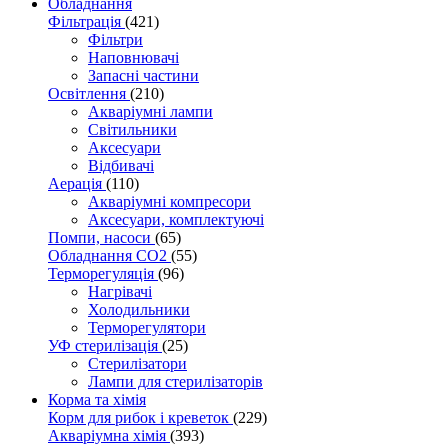
Обладнання
Фільтрація
(421)
Фільтри
Наповнювачі
Запасні частини
Освітлення
(210)
Акваріумні лампи
Світильники
Аксесуари
Відбивачі
Аерація
(110)
Акваріумні компресори
Аксесуари, комплектуючі
Помпи, насоси
(65)
Обладнання CO2
(55)
Терморегуляція
(96)
Нагрівачі
Холодильники
Терморегулятори
УФ стерилізація
(25)
Стерилізатори
Лампи для стерилізаторів
Корма та хімія
Корм для рибок і креветок
(229)
Акваріумна хімія
(393)