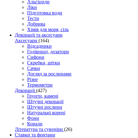
Альгіциди
Ліки
Підготовка води
Тести
Добрива
Хімія для моря, сіль
Декорації та аксесуари
Аксесуари
(164)
Відсадники
Годівниці, дозатори
Сифони
Скребки, щітки
Сачки
Догляд за рослинами
Різне
Термометри
Декорації
(427)
Ґрунти, камені
Штучні декорації
Штучні рослини
Натуральні корені
Фони
Корали
Література та сувеніри
(26)
Ставки та фонтани