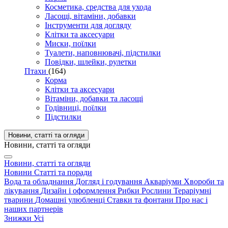
Косметика, средства для ухода
Ласощі, вітаміни, добавки
Інструменти для догляду
Клітки та аксесуари
Миски, поїлки
Туалети, наповнювачі, підстилки
Повідки, шлейки, рулетки
Птахи
(164)
Корма
Клітки та аксесуари
Вітаміни, добавки та ласощі
Годівниці, поїлки
Підстилки
Новини, статті та огляди
Новини, статті та огляди
Новини, статті та огляди
Новини
Статті та поради
Вода та обладнання
Догляд і годування
Акваріуми
Хвороби та
лікування
Дизайн і оформлення
Рибки
Рослини
Тераріумні
тварини
Домашні улюбленці
Ставки та фонтани
Про нас і
наших партнерів
Знижки
Усі