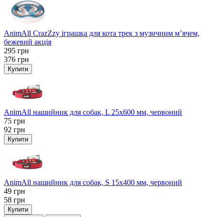
AnimAll CrazZzy іграшка для кота трек з музичним м’ячем,
бежевий акція
295
грн
376
грн
Купити
AnimAll нашийник для собак, L 25x600 мм, червоний
75
грн
92
грн
Купити
AnimAll нашийник для собак, S 15х400 мм, червоний
49
грн
58
грн
Купити