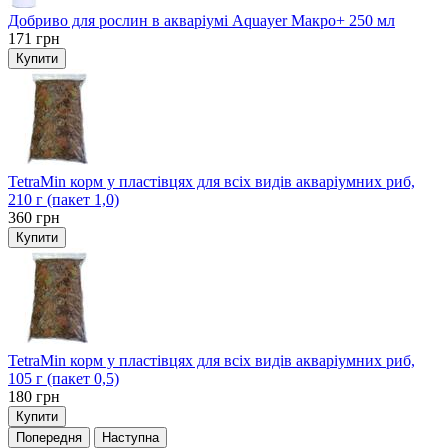
Добриво для рослин в акваріумі Aquayer Макро+ 250 мл
171
грн
Купити
TetraMin корм у пластівцях для всіх видів акваріумних риб,
210 г (пакет 1,0)
360
грн
Купити
TetraMin корм у пластівцях для всіх видів акваріумних риб,
105 г (пакет 0,5)
180
грн
Купити
Попередня
Наступна