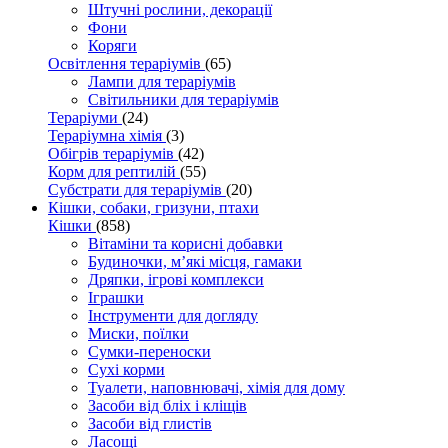
Штучні рослини, декорації
Фони
Коряги
Освітлення тераріумів
(65)
Лампи для тераріумів
Світильники для тераріумів
Тераріуми
(24)
Тераріумна хімія
(3)
Обігрів тераріумів
(42)
Корм для рептилій
(55)
Субстрати для тераріумів
(20)
Кішки, собаки, гризуни, птахи
Кішки
(858)
Вітаміни та корисні добавки
Будиночки, м’які місця, гамаки
Дряпки, ігрові комплекси
Іграшки
Інструменти для догляду
Миски, поїлки
Сумки-переноски
Сухі корми
Туалети, наповнювачі, хімія для дому
Засоби від бліх і кліщів
Засоби від глистів
Ласощі