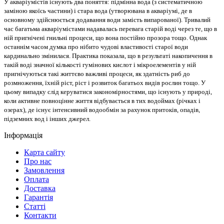
У акваріумістів існують два поняття: підмінна вода (з систематичною
заміною якоїсь частини) і стара вода (утворювана в акваріумі, де в
основному здійснюється додавання води замість випарованої). Тривалий
час багатьма акваріумістами надавалась перевага старій воді через те, що в
ній пригнічені гнильні процеси, що вона постійно прозора тощо. Однак
останнім часом думка про нібито чудові властивості старої води
кардинально змінилася. Практика показала, що в результаті накопичення в
такій воді значної кількості гумінових кислот і мікроелементів у ній
пригнічуються такі життєво важливі процеси, як здатність риб до
розмноження, їхній ріст, ріст і розвиток багатьох видів рослин тощо. У
цьому випадку слід керуватися закономірностями, що існують у природі,
коли активне повноцінне життя відбувається в тих водоймах (річках і
озерах), де існує інтенсивний водообмін за рахунок притоків, опадів,
підземних вод і інших джерел.
Інформація
Карта сайту
Про нас
Замовлення
Оплата
Доставка
Гарантія
Статті
Контакти