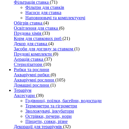
Фільтрація ставка
(71)
Фільтри для ставків
Насоси для ставка
Наповнювачі та комплектуючі
Обігрів ставка
(4)
Освітлення для ставка
(6)
Прудова хімія
(33)
Корм для ставкових риб
(21)
Декор для ставка
(4)
Засоби для догляду за ставком
(1)
Прудові комплекти
(0)
Аерація ставка
(37)
Стерилізатори
(10)
Рибки та рослини
Акваріумні рибки
(0)
Акваріумні рослини
(105)
Домашні рослини
(1)
Тераріум
Аксесуари
(39)
Годівниці, поїлки, басейни, водоспади
Термометри та гігрометри
Зволожувачі, інкубатори
Острівки, печери, нори
Пінцети, совки, різне
Декорації для тераріумів
(32)