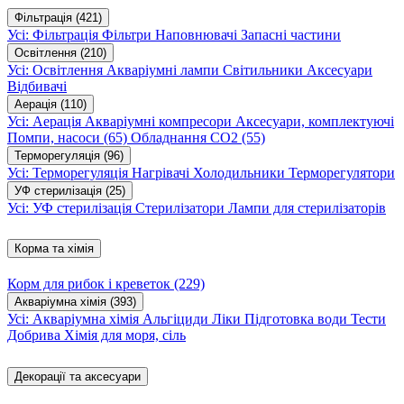
Фільтрація
(421)
Усі: Фільтрація
Фільтри
Наповнювачі
Запасні частини
Освітлення
(210)
Усі: Освітлення
Акваріумні лампи
Світильники
Аксесуари
Відбивачі
Аерація
(110)
Усі: Аерація
Акваріумні компресори
Аксесуари, комплектуючі
Помпи, насоси
(65)
Обладнання CO2
(55)
Терморегуляція
(96)
Усі: Терморегуляція
Нагрівачі
Холодильники
Терморегулятори
УФ стерилізація
(25)
Усі: УФ стерилізація
Стерилізатори
Лампи для стерилізаторів
Корма та хімія
Корм для рибок і креветок
(229)
Акваріумна хімія
(393)
Усі: Акваріумна хімія
Альгіциди
Ліки
Підготовка води
Тести
Добрива
Хімія для моря, сіль
Декорації та аксесуари