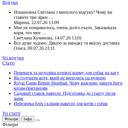
Відгуки
Нешановна Світлана з минулого відгуку! Чому ви
ставите три зірки
…
Марина
,
22.07.26 13:09
Мне не понравилось, очень долго ехало. Заказывала
корм, что мне
…
Светлана Кучинова
,
14.07.26 13:01
Все дуже чудово. Дякую за швидку та якісну доставку
Ольга
,
09.07.26 21:11
Усі відгуки
Статті
Переваги та недоліки купівлі корму для собак на вагу
Як годувати кота, який не виходить на вулицю
Royal Canin British Shorthair. Чому важливо давати його
котам-британцям
Садовий ставок навесні. Підготовка до старту після
зими
Небезпека бліх і кліщів навесні для котів і собак
Усі статті
Фільтри
Інфо
Фільтри