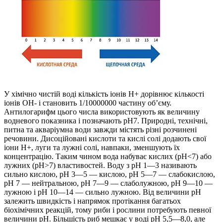
У хімічно чистій воді кількість іонів Н+ дорівнює кількості
іонів ОН- і становить 1/10000000 частину об’єму.
Антилогарифм цього числа використовують як величину
водневого показника і позначають рН7. Природні, технічні,
питна та акваріумна води завжди містять різні розчинені
речовини. Дисоційовані кислоти та кислі солі додають свої
іони Н+, луги та лужні солі, навпаки, зменшують їх
концентрацію. Таким чином вода набуває кислих (рН<7) або
лужних (рН>7) властивостей. Воду з рН 1—3 називають
сильно кислою, рН 3—5 — кислою, рН 5—7 — слабокислою,
рН 7 — нейтральною, рН 7—9 — слаболужною, рН 9—10 —
лужною і рН 10—14 — сильно лужною. Від величини рН
залежить швидкість і напрямок протікання багатьох
біохімічних реакцій, тому риби і рослини потребують певної
величини рН. Більшість риб мешкає у воді рН 5,5—8,0, але