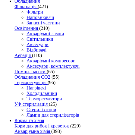
Обладнання
Фільтрація
(421)
Фільтри
Наповнювачі
Запасні частини
Освітлення
(210)
Акваріумні лампи
Світильники
Аксесуари
Відбивачі
Аерація
(110)
Акваріумні компресори
Аксесуари, комплектуючі
Помпи, насоси
(65)
Обладнання CO2
(55)
Терморегуляція
(96)
Нагрівачі
Холодильники
Терморегулятори
УФ стерилізація
(25)
Стерилізатори
Лампи для стерилізаторів
Корма та хімія
Корм для рибок і креветок
(229)
Акваріумна хімія
(393)