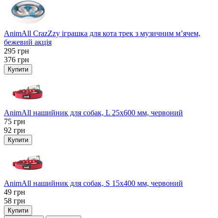
AnimAll CrazZzy іграшка для кота трек з музичним м’ячем,
бежевий акція
295
грн
376
грн
Купити
AnimAll нашийник для собак, L 25x600 мм, червоний
75
грн
92
грн
Купити
AnimAll нашийник для собак, S 15х400 мм, червоний
49
грн
58
грн
Купити