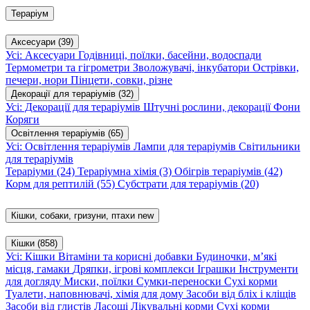
Тераріум
Аксесуари
(39)
Усі: Аксесуари
Годівниці, поїлки, басейни, водоспади
Термометри та гігрометри
Зволожувачі, інкубатори
Острівки,
печери, нори
Пінцети, совки, різне
Декорації для тераріумів
(32)
Усі: Декорації для тераріумів
Штучні рослини, декорації
Фони
Коряги
Освітлення тераріумів
(65)
Усі: Освітлення тераріумів
Лампи для тераріумів
Світильники
для тераріумів
Тераріуми
(24)
Тераріумна хімія
(3)
Обігрів тераріумів
(42)
Корм для рептилій
(55)
Субстрати для тераріумів
(20)
Кішки, собаки, гризуни, птахи
new
Кішки
(858)
Усі: Кішки
Вітаміни та корисні добавки
Будиночки, м’які
місця, гамаки
Дряпки, ігрові комплекси
Іграшки
Інструменти
для догляду
Миски, поїлки
Сумки-переноски
Сухі корми
Туалети, наповнювачі, хімія для дому
Засоби від бліх і кліщів
Засоби від глистів
Ласощі
Лікувальні корми
Сухі корми