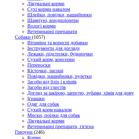
Лікувальні корми
Сухі корми навалом
Шлейки, повідки, нашийники
Шампуні, кондиціонери
Вологі корми
Ветеринарні препарати
Собаки
(1057)
Вітаміни та корисні добавки
Інструменти для догляду
Лежаки, підстилки, будиночки
Сухий корм, консерви
Переноски
Кісточки, ласощі
Повідки, нашийники, рулетки
Засоби від бліх і кліщів
Засоби від глистів
Догляд за шкірою, шерстю, зубами, хімія для дому
Іграшки
Одяг для собак
Сухий корм навалом
Миски, поїлки для собак
Лікувальні корми
Ветеринарні препарати, гігієна
Гризуни
(246)
Корма