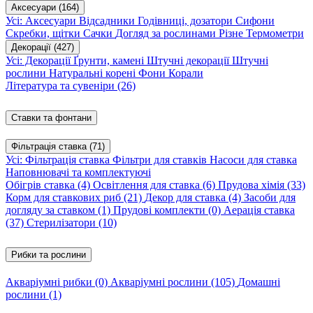
Аксесуари
(164)
Усі: Аксесуари
Відсадники
Годівниці, дозатори
Сифони
Скребки, щітки
Сачки
Догляд за рослинами
Різне
Термометри
Декорації
(427)
Усі: Декорації
Ґрунти, камені
Штучні декорації
Штучні
рослини
Натуральні корені
Фони
Корали
Література та сувеніри
(26)
Ставки та фонтани
Фільтрація ставка
(71)
Усі: Фільтрація ставка
Фільтри для ставків
Насоси для ставка
Наповнювачі та комплектуючі
Обігрів ставка
(4)
Освітлення для ставка
(6)
Прудова хімія
(33)
Корм для ставкових риб
(21)
Декор для ставка
(4)
Засоби для
догляду за ставком
(1)
Прудові комплекти
(0)
Аерація ставка
(37)
Стерилізатори
(10)
Рибки та рослини
Акваріумні рибки
(0)
Акваріумні рослини
(105)
Домашні
рослини
(1)