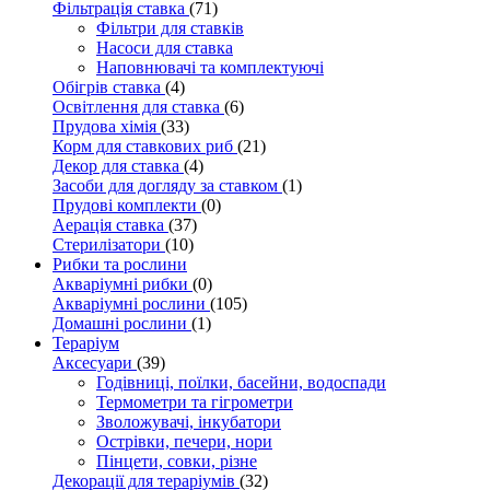
Фільтрація ставка
(71)
Фільтри для ставків
Насоси для ставка
Наповнювачі та комплектуючі
Обігрів ставка
(4)
Освітлення для ставка
(6)
Прудова хімія
(33)
Корм для ставкових риб
(21)
Декор для ставка
(4)
Засоби для догляду за ставком
(1)
Прудові комплекти
(0)
Аерація ставка
(37)
Стерилізатори
(10)
Рибки та рослини
Акваріумні рибки
(0)
Акваріумні рослини
(105)
Домашні рослини
(1)
Тераріум
Аксесуари
(39)
Годівниці, поїлки, басейни, водоспади
Термометри та гігрометри
Зволожувачі, інкубатори
Острівки, печери, нори
Пінцети, совки, різне
Декорації для тераріумів
(32)