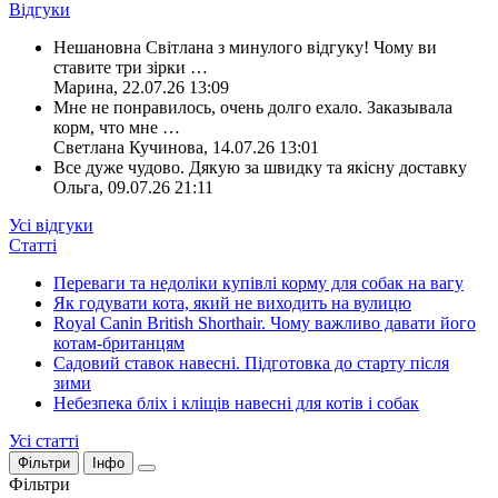
Відгуки
Нешановна Світлана з минулого відгуку! Чому ви
ставите три зірки
…
Марина
,
22.07.26 13:09
Мне не понравилось, очень долго ехало. Заказывала
корм, что мне
…
Светлана Кучинова
,
14.07.26 13:01
Все дуже чудово. Дякую за швидку та якісну доставку
Ольга
,
09.07.26 21:11
Усі відгуки
Статті
Переваги та недоліки купівлі корму для собак на вагу
Як годувати кота, який не виходить на вулицю
Royal Canin British Shorthair. Чому важливо давати його
котам-британцям
Садовий ставок навесні. Підготовка до старту після
зими
Небезпека бліх і кліщів навесні для котів і собак
Усі статті
Фільтри
Інфо
Фільтри