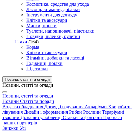
Косметика, средства для ухода
Ласощі, вітаміни, добавки
Інструменти для догляду
Клітки та аксесуари
Миски, поїлки
Туалети, наповнювачі, підстилки
Повідки, шлейки, рулетки
Птахи
(164)
Корма
Клітки та аксесуари
Вітаміни, добавки та ласощі
Годівниці, поїлки
Підстилки
Новини, статті та огляди
Новини, статті та огляди
Новини, статті та огляди
Новини
Статті та поради
Вода та обладнання
Догляд і годування
Акваріуми
Хвороби та
лікування
Дизайн і оформлення
Рибки
Рослини
Тераріумні
тварини
Домашні улюбленці
Ставки та фонтани
Про нас і
наших партнерів
Знижки
Усі