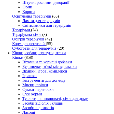
Штучні рослини, декорації
Фони
Коряги
Освітлення тераріумів
(65)
Лампи для тераріумів
Світильники для тераріумів
Тераріуми
(24)
Тераріумна хімія
(3)
Обігрів тераріумів
(42)
Корм для рептилій
(55)
Субстрати для тераріумів
(20)
Кішки, собаки, гризуни, птахи
Кішки
(858)
Вітаміни та корисні добавки
Будиночки, м’які місця, гамаки
Дряпки, ігрові комплекси
Іграшки
Інструменти для догляду
Миски, поїлки
Сумки-переноски
Сухі корми
Туалети, наповнювачі, хімія для дому
Засоби від бліх і кліщів
Засоби від глистів
Ласощі