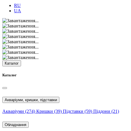
RU
UA
Каталог
Каталог
Акваріуми, кришки, підставки
Акваріуми
(274)
Кришки
(39)
Підставки
(59)
Піддони
(21)
Обладнання