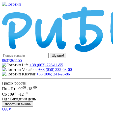
Шукати!
0637261155
+38 (063) 726-11-55
+38 (050) 232-63-60
+38 (096) 241-28-86
Графік роботи
00
00
Пн - Пт : 09
-
18
00
00
Сб
: 09
-
12
Нд
: Вихідний день
Зворотний виклик
UA
▾