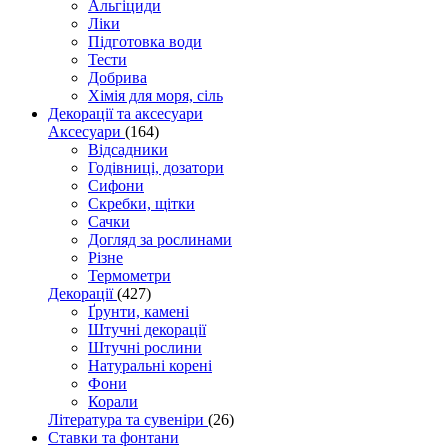
Альгіциди
Ліки
Підготовка води
Тести
Добрива
Хімія для моря, сіль
Декорації та аксесуари
Аксесуари
(164)
Відсадники
Годівниці, дозатори
Сифони
Скребки, щітки
Сачки
Догляд за рослинами
Різне
Термометри
Декорації
(427)
Ґрунти, камені
Штучні декорації
Штучні рослини
Натуральні корені
Фони
Корали
Література та сувеніри
(26)
Ставки та фонтани