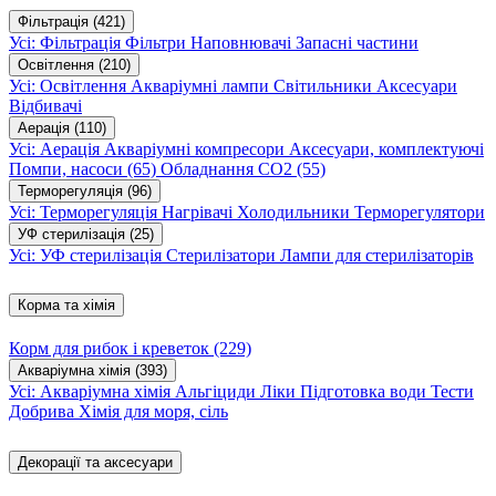
Фільтрація
(421)
Усі: Фільтрація
Фільтри
Наповнювачі
Запасні частини
Освітлення
(210)
Усі: Освітлення
Акваріумні лампи
Світильники
Аксесуари
Відбивачі
Аерація
(110)
Усі: Аерація
Акваріумні компресори
Аксесуари, комплектуючі
Помпи, насоси
(65)
Обладнання CO2
(55)
Терморегуляція
(96)
Усі: Терморегуляція
Нагрівачі
Холодильники
Терморегулятори
УФ стерилізація
(25)
Усі: УФ стерилізація
Стерилізатори
Лампи для стерилізаторів
Корма та хімія
Корм для рибок і креветок
(229)
Акваріумна хімія
(393)
Усі: Акваріумна хімія
Альгіциди
Ліки
Підготовка води
Тести
Добрива
Хімія для моря, сіль
Декорації та аксесуари