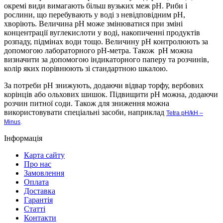
окремі види вимагають більш вузьких меж рН. Риби і
рослини, що перебувають у воді з невідповідним рН,
хворіють. Величина рН може змінюватися при зміні
концентрації вуглекислоти у воді, накопиченні продуктів
розпаду, підмінах води тощо. Величину рН контролюють за
допомогою лабораторного рН-метра. Також
рН можна
визначити за допомогою індикаторного паперу та розчинів,
колір яких порівнюють зі стандартною шкалою.
За потреби рН знижують, додаючи відвар торфу, вербових
корінців або ольхових шишок. Підвищити рН можна, додаючи
розчин питної соди. Також для зниження можна
використовувати спеціальні засоби, наприклад
Tetra pH/kH –
Minus
.
Інформація
Карта сайту
Про нас
Замовлення
Оплата
Доставка
Гарантія
Статті
Контакти