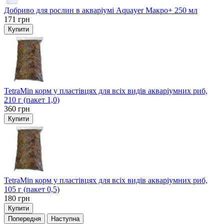
Добриво для рослин в акваріумі Aquayer Макро+ 250 мл
171
грн
Купити
TetraMin корм у пластівцях для всіх видів акваріумних риб,
210 г (пакет 1,0)
360
грн
Купити
TetraMin корм у пластівцях для всіх видів акваріумних риб,
105 г (пакет 0,5)
180
грн
Купити
Попередня
Наступна