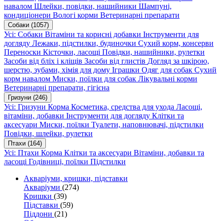
навалом
Шлейки, повідки, нашийники
Шампуні,
кондиціонери
Вологі корми
Ветеринарні препарати
Собаки
(1057)
Усі: Собаки
Вітаміни та корисні добавки
Інструменти для
догляду
Лежаки, підстилки, будиночки
Сухий корм, консерви
Переноски
Кісточки, ласощі
Повідки, нашийники, рулетки
Засоби від бліх і кліщів
Засоби від глистів
Догляд за шкірою,
шерстю, зубами, хімія для дому
Іграшки
Одяг для собак
Сухий
корм навалом
Миски, поїлки для собак
Лікувальні корми
Ветеринарні препарати, гігієна
Гризуни
(246)
Усі: Гризуни
Корма
Косметика, средства для ухода
Ласощі,
вітаміни, добавки
Інструменти для догляду
Клітки та
аксесуари
Миски, поїлки
Туалети, наповнювачі, підстилки
Повідки, шлейки, рулетки
Птахи
(164)
Усі: Птахи
Корма
Клітки та аксесуари
Вітаміни, добавки та
ласощі
Годівниці, поїлки
Підстилки
Акваріуми, кришки, підставки
Акваріуми
(274)
Кришки
(39)
Підставки
(59)
Піддони
(21)