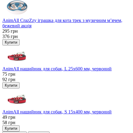
AnimAll CrazZzy іграшка для кота трек з музичним м’ячем,
бежевий акція
295
грн
376
грн
Купити
AnimAll нашийник для собак, L 25x600 мм, червоний
75
грн
92
грн
Купити
AnimAll нашийник для собак, S 15х400 мм, червоний
49
грн
58
грн
Купити