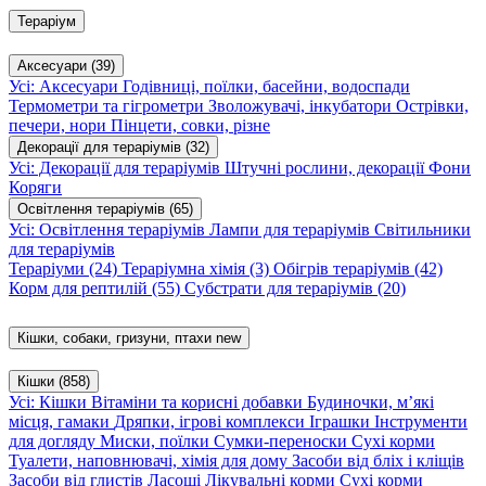
Тераріум
Аксесуари
(39)
Усі: Аксесуари
Годівниці, поїлки, басейни, водоспади
Термометри та гігрометри
Зволожувачі, інкубатори
Острівки,
печери, нори
Пінцети, совки, різне
Декорації для тераріумів
(32)
Усі: Декорації для тераріумів
Штучні рослини, декорації
Фони
Коряги
Освітлення тераріумів
(65)
Усі: Освітлення тераріумів
Лампи для тераріумів
Світильники
для тераріумів
Тераріуми
(24)
Тераріумна хімія
(3)
Обігрів тераріумів
(42)
Корм для рептилій
(55)
Субстрати для тераріумів
(20)
Кішки, собаки, гризуни, птахи
new
Кішки
(858)
Усі: Кішки
Вітаміни та корисні добавки
Будиночки, м’які
місця, гамаки
Дряпки, ігрові комплекси
Іграшки
Інструменти
для догляду
Миски, поїлки
Сумки-переноски
Сухі корми
Туалети, наповнювачі, хімія для дому
Засоби від бліх і кліщів
Засоби від глистів
Ласощі
Лікувальні корми
Сухі корми