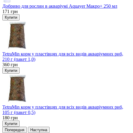
Добриво для рослин в акваріумі Aquayer Макро+ 250 мл
171
грн
Купити
TetraMin корм у пластівцях для всіх видів акваріумних риб,
210 г (пакет 1,0)
360
грн
Купити
TetraMin корм у пластівцях для всіх видів акваріумних риб,
105 г (пакет 0,5)
180
грн
Купити
Попередня
Наступна