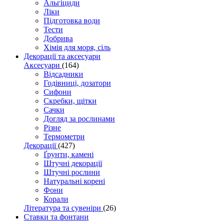
Альгіциди
Ліки
Підготовка води
Тести
Добрива
Хімія для моря, сіль
Декорації та аксесуари
Аксесуари
(164)
Відсадники
Годівниці, дозатори
Сифони
Скребки, щітки
Сачки
Догляд за рослинами
Різне
Термометри
Декорації
(427)
Ґрунти, камені
Штучні декорації
Штучні рослини
Натуральні корені
Фони
Корали
Література та сувеніри
(26)
Ставки та фонтани