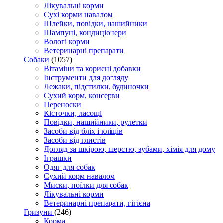
Лікувальні корми
Сухі корми навалом
Шлейки, повідки, нашийники
Шампуні, кондиціонери
Вологі корми
Ветеринарні препарати
Собаки
(1057)
Вітаміни та корисні добавки
Інструменти для догляду
Лежаки, підстилки, будиночки
Сухий корм, консерви
Переноски
Кісточки, ласощі
Повідки, нашийники, рулетки
Засоби від бліх і кліщів
Засоби від глистів
Догляд за шкірою, шерстю, зубами, хімія для дому
Іграшки
Одяг для собак
Сухий корм навалом
Миски, поїлки для собак
Лікувальні корми
Ветеринарні препарати, гігієна
Гризуни
(246)
Корма