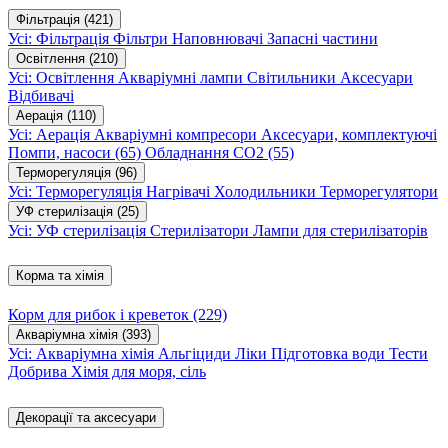
Фільтрація
(421)
Усі: Фільтрація
Фільтри
Наповнювачі
Запасні частини
Освітлення
(210)
Усі: Освітлення
Акваріумні лампи
Світильники
Аксесуари
Відбивачі
Аерація
(110)
Усі: Аерація
Акваріумні компресори
Аксесуари, комплектуючі
Помпи, насоси
(65)
Обладнання CO2
(55)
Терморегуляція
(96)
Усі: Терморегуляція
Нагрівачі
Холодильники
Терморегулятори
УФ стерилізація
(25)
Усі: УФ стерилізація
Стерилізатори
Лампи для стерилізаторів
Корма та хімія
Корм для рибок і креветок
(229)
Акваріумна хімія
(393)
Усі: Акваріумна хімія
Альгіциди
Ліки
Підготовка води
Тести
Добрива
Хімія для моря, сіль
Декорації та аксесуари