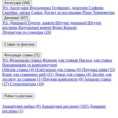
Аксесуари
(164)
Усі: Аксесуари
Відсадники
Годівниці, дозатори
Сифони
Скребки, щітки
Сачки
Догляд за рослинами
Різне
Термометри
Декорації
(427)
Усі: Декорації
Ґрунти, камені
Штучні декорації
Штучні
рослини
Натуральні корені
Фони
Корали
Література та сувеніри
(26)
Ставки та фонтани
Фільтрація ставка
(71)
Усі: Фільтрація ставка
Фільтри для ставків
Насоси для ставка
Наповнювачі та комплектуючі
Обігрів ставка
(4)
Освітлення для ставка
(6)
Прудова хімія
(33)
Корм для ставкових риб
(21)
Декор для ставка
(4)
Засоби для
догляду за ставком
(1)
Прудові комплекти
(0)
Аерація ставка
(37)
Стерилізатори
(10)
Рибки та рослини
Акваріумні рибки
(0)
Акваріумні рослини
(105)
Домашні
рослини
(1)