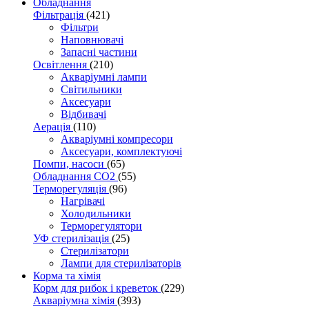
Обладнання
Фільтрація
(421)
Фільтри
Наповнювачі
Запасні частини
Освітлення
(210)
Акваріумні лампи
Світильники
Аксесуари
Відбивачі
Аерація
(110)
Акваріумні компресори
Аксесуари, комплектуючі
Помпи, насоси
(65)
Обладнання CO2
(55)
Терморегуляція
(96)
Нагрівачі
Холодильники
Терморегулятори
УФ стерилізація
(25)
Стерилізатори
Лампи для стерилізаторів
Корма та хімія
Корм для рибок і креветок
(229)
Акваріумна хімія
(393)