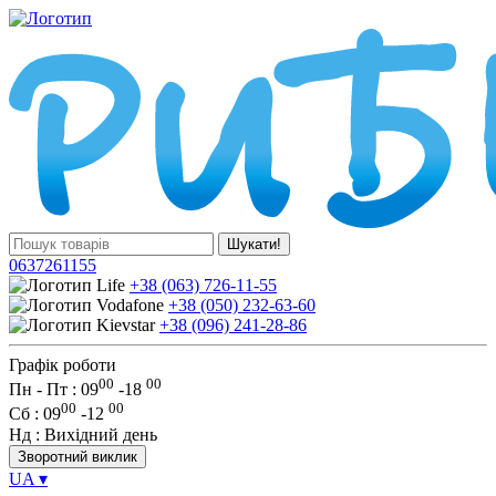
Шукати!
0637261155
+38 (063) 726-11-55
+38 (050) 232-63-60
+38 (096) 241-28-86
Графік роботи
00
00
Пн - Пт : 09
-
18
00
00
Сб
: 09
-
12
Нд
: Вихідний день
Зворотний виклик
UA
▾