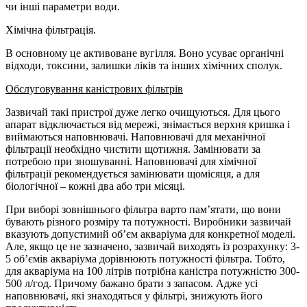
чи інші параметри води.
Хімічна фільтрація.
В основному це активоване вугілля. Воно усуває органічні
відходи, токсини, залишки ліків та інших хімічних сполук.
Обслуговування каністрових фільтрів
Зазвичай такі пристрої дуже легко очищуються. Для цього
апарат відключається від мережі, знімається верхня кришка і
виймаються наповнювачі. Наповнювачі для механічної
фільтрації необхідно чистити щотижня. Замінювати за
потребою при зношуванні. Наповнювачі для хімічної
фільтрації рекомендується замінювати щомісяця, а для
біологічної – кожні два або три місяці.
При виборі зовнішнього фільтра варто пам’ятати, що вони
бувають різного розміру та потужності. Виробники зазвичай
вказують допустимий об’єм акваріума для конкретної моделі.
Але, якщо це не зазначено, зазвичай виходять із розрахунку: 3-
5 об’ємів акваріума дорівнюють потужності фільтра. Тобто,
для акваріума на 100 літрів потрібна каністра потужністю 300-
500 л/год. Причому бажано брати з запасом. Адже усі
наповнювачі, які знаходяться у фільтрі, знижують його