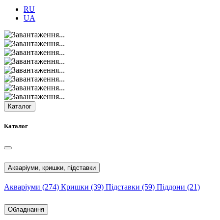
RU
UA
Каталог
Каталог
Акваріуми, кришки, підставки
Акваріуми
(274)
Кришки
(39)
Підставки
(59)
Піддони
(21)
Обладнання