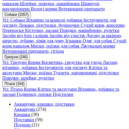
навалом
Шлейки, повідки, нашийники
Шампуні,
кондиціонери
Вологі корми
Ветеринарні препарати
Собаки
(1057)
Усі: Собаки
Вітаміни та корисні добавки
Інструменти для
догляду
Лежаки, підстилки, будиночки
Сухий корм, консерви
Переноски
Кісточки, ласощі
Повідки, нашийники, рулетки
Засоби від бліх і кліщів
Засоби від глистів
Догляд за шкірою,
шерстю, зубами, хімія для дому
Іграшки
Одяг для собак
Сухий
корм навалом
Миски, поїлки для собак
Лікувальні корми
Ветеринарні препарати, гігієна
Гризуни
(246)
Усі: Гризуни
Корма
Косметика, средства для ухода
Ласощі,
вітаміни, добавки
Інструменти для догляду
Клітки та
аксесуари
Миски, поїлки
Туалети, наповнювачі, підстилки
Повідки, шлейки, рулетки
Птахи
(164)
Усі: Птахи
Корма
Клітки та аксесуари
Вітаміни, добавки та
ласощі
Годівниці, поїлки
Підстилки
Акваріуми, кришки, підставки
Акваріуми
(274)
Кришки
(39)
Підставки
(59)
Піддони
(21)