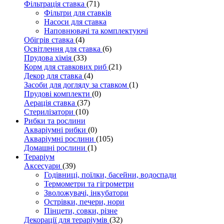
Фільтрація ставка
(71)
Фільтри для ставків
Насоси для ставка
Наповнювачі та комплектуючі
Обігрів ставка
(4)
Освітлення для ставка
(6)
Прудова хімія
(33)
Корм для ставкових риб
(21)
Декор для ставка
(4)
Засоби для догляду за ставком
(1)
Прудові комплекти
(0)
Аерація ставка
(37)
Стерилізатори
(10)
Рибки та рослини
Акваріумні рибки
(0)
Акваріумні рослини
(105)
Домашні рослини
(1)
Тераріум
Аксесуари
(39)
Годівниці, поїлки, басейни, водоспади
Термометри та гігрометри
Зволожувачі, інкубатори
Острівки, печери, нори
Пінцети, совки, різне
Декорації для тераріумів
(32)