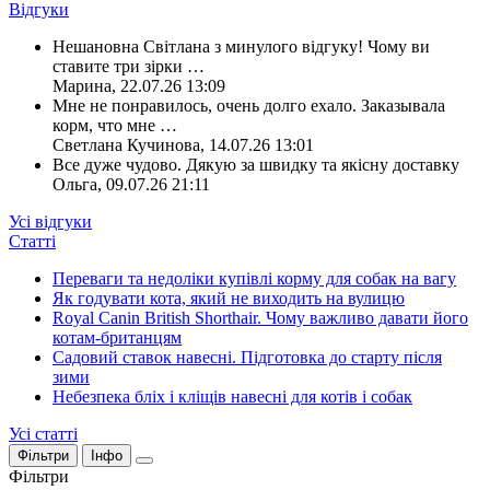
Відгуки
Нешановна Світлана з минулого відгуку! Чому ви
ставите три зірки
…
Марина
,
22.07.26 13:09
Мне не понравилось, очень долго ехало. Заказывала
корм, что мне
…
Светлана Кучинова
,
14.07.26 13:01
Все дуже чудово. Дякую за швидку та якісну доставку
Ольга
,
09.07.26 21:11
Усі відгуки
Статті
Переваги та недоліки купівлі корму для собак на вагу
Як годувати кота, який не виходить на вулицю
Royal Canin British Shorthair. Чому важливо давати його
котам-британцям
Садовий ставок навесні. Підготовка до старту після
зими
Небезпека бліх і кліщів навесні для котів і собак
Усі статті
Фільтри
Інфо
Фільтри