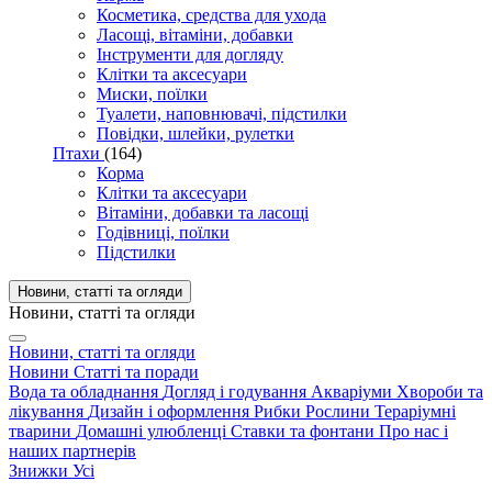
Косметика, средства для ухода
Ласощі, вітаміни, добавки
Інструменти для догляду
Клітки та аксесуари
Миски, поїлки
Туалети, наповнювачі, підстилки
Повідки, шлейки, рулетки
Птахи
(164)
Корма
Клітки та аксесуари
Вітаміни, добавки та ласощі
Годівниці, поїлки
Підстилки
Новини, статті та огляди
Новини, статті та огляди
Новини, статті та огляди
Новини
Статті та поради
Вода та обладнання
Догляд і годування
Акваріуми
Хвороби та
лікування
Дизайн і оформлення
Рибки
Рослини
Тераріумні
тварини
Домашні улюбленці
Ставки та фонтани
Про нас і
наших партнерів
Знижки
Усі