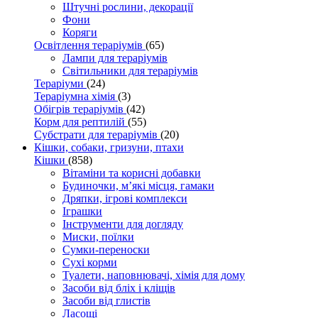
Штучні рослини, декорації
Фони
Коряги
Освітлення тераріумів
(65)
Лампи для тераріумів
Світильники для тераріумів
Тераріуми
(24)
Тераріумна хімія
(3)
Обігрів тераріумів
(42)
Корм для рептилій
(55)
Субстрати для тераріумів
(20)
Кішки, собаки, гризуни, птахи
Кішки
(858)
Вітаміни та корисні добавки
Будиночки, м’які місця, гамаки
Дряпки, ігрові комплекси
Іграшки
Інструменти для догляду
Миски, поїлки
Сумки-переноски
Сухі корми
Туалети, наповнювачі, хімія для дому
Засоби від бліх і кліщів
Засоби від глистів
Ласощі