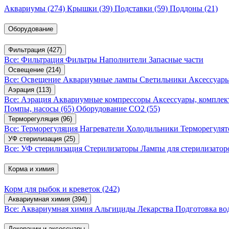
Аквариумы
(274)
Крышки
(39)
Подставки
(59)
Поддоны
(21)
Оборудование
Фильтрация
(427)
Все: Фильтрация
Фильтры
Наполнители
Запасные части
Освещение
(214)
Все: Освещение
Аквариумные лампы
Светильники
Аксессуар
Аэрация
(113)
Все: Аэрация
Аквариумные компрессоры
Аксессуары, компле
Помпы, насосы
(65)
Оборудование CO2
(55)
Терморегуляция
(96)
Все: Терморегуляция
Нагреватели
Холодильники
Терморегуля
УФ стерилизация
(25)
Все: УФ стерилизация
Стерилизаторы
Лампы для стерилизатор
Корма и химия
Корм для рыбок и креветок
(242)
Аквариумная химия
(394)
Все: Аквариумная химия
Альгициды
Лекарства
Подготовка в
Декорации и аксессуары