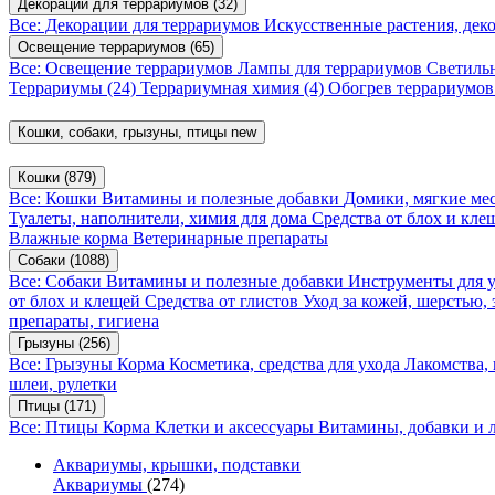
Декорации для террариумов
(32)
Все: Декорации для террариумов
Искусственные растения, де
Освещение террариумов
(65)
Все: Освещение террариумов
Лампы для террариумов
Светиль
Террариумы
(24)
Террариумная химия
(4)
Обогрев террариумо
Кошки, собаки, грызуны, птицы
new
Кошки
(879)
Все: Кошки
Витамины и полезные добавки
Домики, мягкие мес
Туалеты, наполнители, химия для дома
Средства от блох и кл
Влажные корма
Ветеринарные препараты
Собаки
(1088)
Все: Собаки
Витамины и полезные добавки
Инструменты для 
от блох и клещей
Средства от глистов
Уход за кожей, шерстью,
препараты, гигиена
Грызуны
(256)
Все: Грызуны
Корма
Косметика, средства для ухода
Лакомства,
шлеи, рулетки
Птицы
(171)
Все: Птицы
Корма
Клетки и аксессуары
Витамины, добавки и 
Аквариумы, крышки, подставки
Аквариумы
(274)