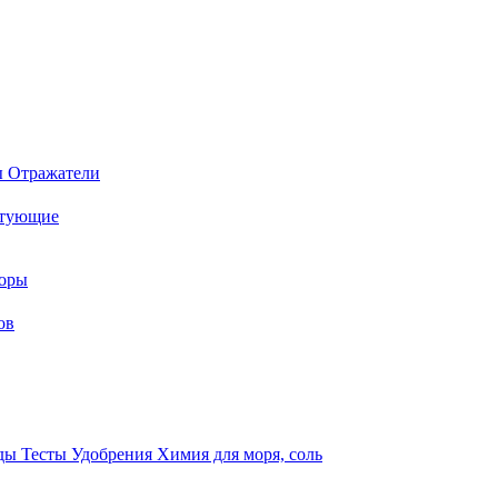
ы
Отражатели
ктующие
торы
ов
оды
Тесты
Удобрения
Химия для моря, соль