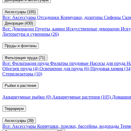
Аксессуары
(165)
Все: Аксессуары
Отсадники
Кормушки, дозаторы
Сифоны
Скр
Декорации
(430)
Все: Декорации
Грунты, камни
Искусственные декорации
Иску
Литература и сувениры
(26)
Пруды и фонтаны
Фильтрация пруда
(71)
Все: Фильтрация пруда
Фильтры прудовые
Насосы для пруда
Н
Обогрев пруда
(4)
Освещение для пруда
(6)
Прудовая химия
(34
Стерилизаторы
(10)
Рыбки и растения
Аквариумные рыбки
(0)
Аквариумные растения
(105)
Домашни
Террариум
Аксессуары
(39)
Все: Аксессуары
Кормушки, поилки, бассейны, водопады
Терм