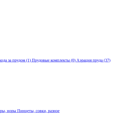
хода за прудом
(1)
Прудовые комплекты
(0)
Аэрация пруда
(37)
еры, норы
Пинцеты, совки, разное