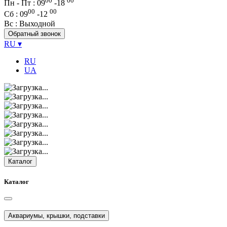
00
00
Пн - Пт : 09
-
18
00
00
Сб
: 09
-
12
Вс
: Выходной
Обратный звонок
RU
▾
RU
UA
Каталог
Каталог
Аквариумы, крышки, подставки