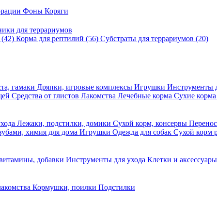
корации
Фоны
Коряги
ники для террариумов
в
(42)
Корма для рептилий
(56)
Субстраты для террариумов
(20)
та, гамаки
Дряпки, игровые комплексы
Игрушки
Инструменты 
ещей
Средства от глистов
Лакомства
Лечебные корма
Сухие корма
ухода
Лежаки, подстилки, домики
Сухой корм, консервы
Перено
 зубами, химия для дома
Игрушки
Одежда для собак
Сухой корм 
 витамины, добавки
Инструменты для ухода
Клетки и аксессуар
лакомства
Кормушки, поилки
Подстилки