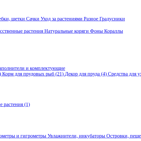
ебки, щетки
Сачки
Уход за растениями
Разное
Градусники
сственные растения
Натуральные коряги
Фоны
Кораллы
аполнители и комплектующие
)
Корм для прудовых рыб
(21)
Декор для пруда
(4)
Средства для у
е растения
(1)
ометры и гигрометры
Увлажнители, инкубаторы
Островки, пещ