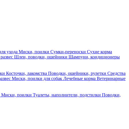
для ухода
Миски, поилки
Сумки-переноски
Сухие корма
 развес
Шлеи, поводки, ошейники
Шампуни, кондиционеры
ски
Косточки, лакомства
Поводки, ошейники, рулетки
Средства
развес
Миски, поилки для собак
Лечебные корма
Ветеринарные
ы
Миски, поилки
Туалеты, наполнители, подстилки
Поводки,