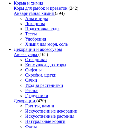
Корма и химия
Корм для рыбок и креветок
(242)
Аквариумная химия
(394)
Альгициды
Лекарства
Подготовка воды
Тесты
Удобрения
Химия для моря, соль
Декорации и аксессуары
Аксессуары
(165)
Отсадники
Кормушки, дозаторы
Сифоны
Скребки, щетки
Сачки
Уход за растениями
Разное
Градусники
Декорации
(430)
Грунты, камни
Искусственные декорации
Искусственные растения
Натуральные коряги
Фоны