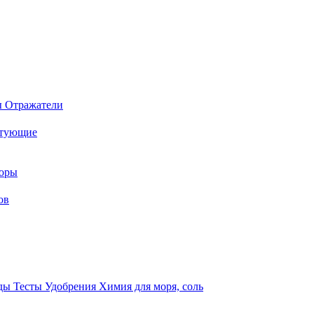
ы
Отражатели
ктующие
торы
ов
оды
Тесты
Удобрения
Химия для моря, соль