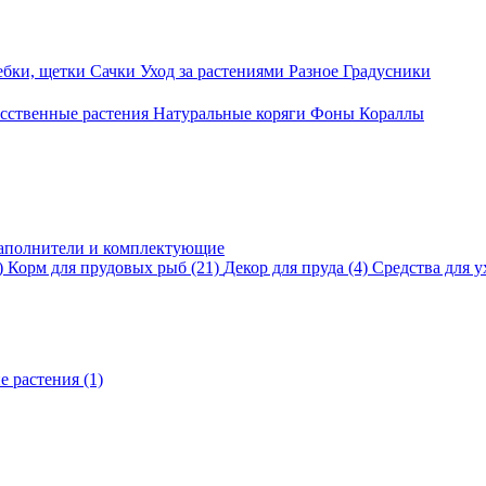
ебки, щетки
Сачки
Уход за растениями
Разное
Градусники
сственные растения
Натуральные коряги
Фоны
Кораллы
аполнители и комплектующие
)
Корм для прудовых рыб
(21)
Декор для пруда
(4)
Средства для у
е растения
(1)