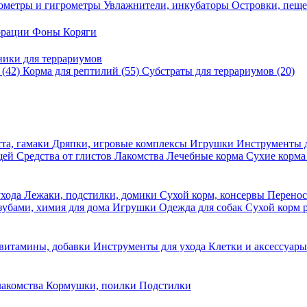
ометры и гигрометры
Увлажнители, инкубаторы
Островки, пещ
корации
Фоны
Коряги
ники для террариумов
в
(42)
Корма для рептилий
(55)
Субстраты для террариумов
(20)
та, гамаки
Дряпки, игровые комплексы
Игрушки
Инструменты 
ещей
Средства от глистов
Лакомства
Лечебные корма
Сухие корма
ухода
Лежаки, подстилки, домики
Сухой корм, консервы
Перено
 зубами, химия для дома
Игрушки
Одежда для собак
Сухой корм 
 витамины, добавки
Инструменты для ухода
Клетки и аксессуар
лакомства
Кормушки, поилки
Подстилки