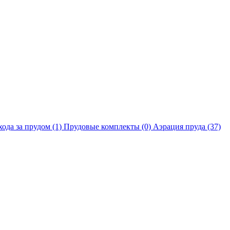
хода за прудом
(1)
Прудовые комплекты
(0)
Аэрация пруда
(37)