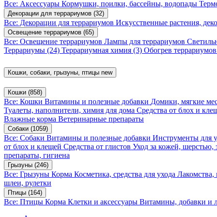
Все: Аксессуары
Кормушки, поилки, бассейны, водопады
Терм
Декорации для террариумов
(32)
Все: Декорации для террариумов
Искусственные растения, де
Освещение террариумов
(65)
Все: Освещение террариумов
Лампы для террариумов
Светиль
Террариумы
(24)
Террариумная химия
(3)
Обогрев террариумо
Кошки, собаки, грызуны, птицы
new
Кошки
(858)
Все: Кошки
Витамины и полезные добавки
Домики, мягкие мес
Туалеты, наполнители, химия для дома
Средства от блох и кл
Влажные корма
Ветеринарные препараты
Собаки
(1059)
Все: Собаки
Витамины и полезные добавки
Инструменты для 
от блох и клещей
Средства от глистов
Уход за кожей, шерстью,
препараты, гигиена
Грызуны
(246)
Все: Грызуны
Корма
Косметика, средства для ухода
Лакомства,
шлеи, рулетки
Птицы
(164)
Все: Птицы
Корма
Клетки и аксессуары
Витамины, добавки и 