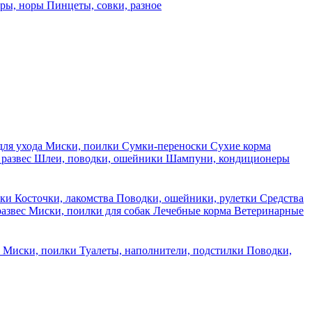
еры, норы
Пинцеты, совки, разное
для ухода
Миски, поилки
Сумки-переноски
Сухие корма
 развес
Шлеи, поводки, ошейники
Шампуни, кондиционеры
ски
Косточки, лакомства
Поводки, ошейники, рулетки
Средства
развес
Миски, поилки для собак
Лечебные корма
Ветеринарные
ы
Миски, поилки
Туалеты, наполнители, подстилки
Поводки,