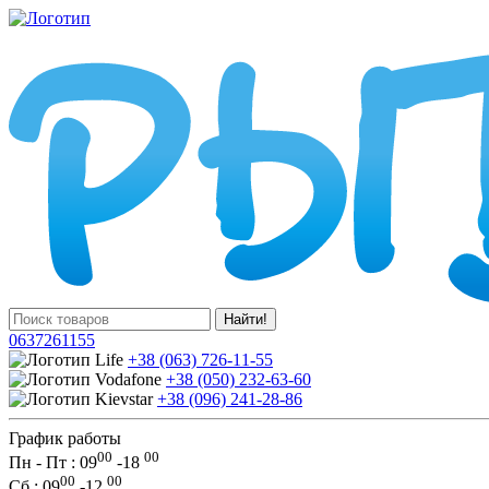
Найти!
0637261155
+38 (063) 726-11-55
+38 (050) 232-63-60
+38 (096) 241-28-86
График работы
00
00
Пн - Пт : 09
-
18
00
00
Сб
: 09
-
12