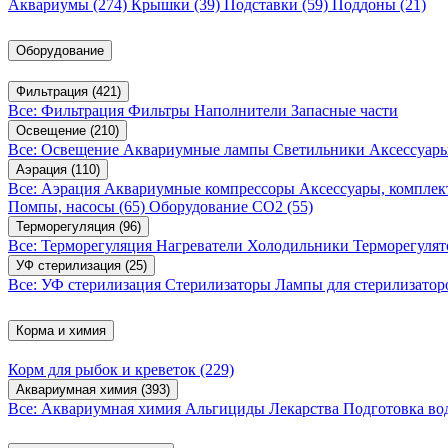
Аквариумы
(274)
Крышки
(39)
Подставки
(59)
Поддоны
(21)
Оборудование
Фильтрация
(421)
Все: Фильтрация
Фильтры
Наполнители
Запасные части
Освещение
(210)
Все: Освещение
Аквариумные лампы
Светильники
Аксессуар
Аэрация
(110)
Все: Аэрация
Аквариумные компрессоры
Аксессуары, компле
Помпы, насосы
(65)
Оборудование CO2
(55)
Терморегуляция
(96)
Все: Терморегуляция
Нагреватели
Холодильники
Терморегуля
УФ стерилизация
(25)
Все: УФ стерилизация
Стерилизаторы
Лампы для стерилизатор
Корма и химия
Корм для рыбок и креветок
(229)
Аквариумная химия
(393)
Все: Аквариумная химия
Альгициды
Лекарства
Подготовка в