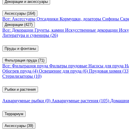
Декорации и аксессуары
Аксессуары
(164)
Все: Аксессуары
Отсадники
Кормушки, дозаторы
Сифоны
Скр
Декорации
(427)
Все: Декорации
Грунты, камни
Искусственные декорации
Иску
Литература и сувениры
(26)
Пруды и фонтаны
Фильтрация пруда
(71)
Все: Фильтрация пруда
Фильтры прудовые
Насосы для пруда
Н
Обогрев пруда
(4)
Освещение для пруда
(6)
Прудовая химия
(33
Стерилизаторы
(10)
Рыбки и растения
Аквариумные рыбки
(0)
Аквариумные растения
(105)
Домашни
Террариум
Аксессуары
(39)