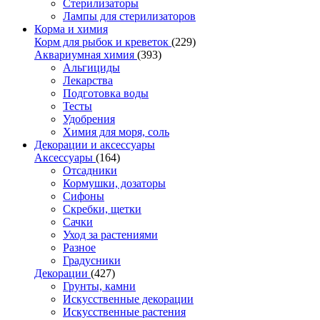
Стерилизаторы
Лампы для стерилизаторов
Корма и химия
Корм для рыбок и креветок
(229)
Аквариумная химия
(393)
Альгициды
Лекарства
Подготовка воды
Тесты
Удобрения
Химия для моря, соль
Декорации и аксессуары
Аксессуары
(164)
Отсадники
Кормушки, дозаторы
Сифоны
Скребки, щетки
Сачки
Уход за растениями
Разное
Градусники
Декорации
(427)
Грунты, камни
Искусственные декорации
Искусственные растения