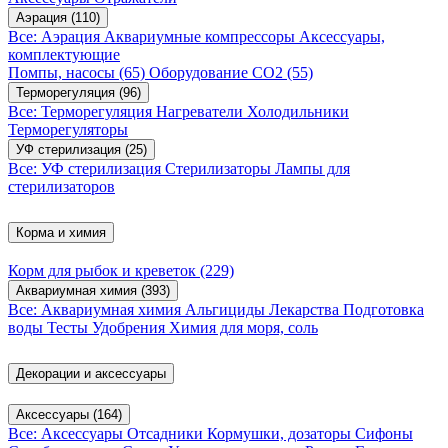
Аэрация
(110)
Все: Аэрация
Аквариумные компрессоры
Аксессуары,
комплектующие
Помпы, насосы
(65)
Оборудование CO2
(55)
Терморегуляция
(96)
Все: Терморегуляция
Нагреватели
Холодильники
Терморегуляторы
УФ стерилизация
(25)
Все: УФ стерилизация
Стерилизаторы
Лампы для
стерилизаторов
Корма и химия
Корм для рыбок и креветок
(229)
Аквариумная химия
(393)
Все: Аквариумная химия
Альгициды
Лекарства
Подготовка
воды
Тесты
Удобрения
Химия для моря, соль
Декорации и аксессуары
Аксессуары
(164)
Все: Аксессуары
Отсадники
Кормушки, дозаторы
Сифоны