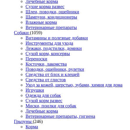
Лечебные корма
Сухие корма развес
Шлеи, поводки, ошейники
Шампуни, кондиционеры
Влажные корма
Ветеринарные препараты
Собаки
(1059)
Витамины и полезные добавки
Инструменты для ухода
Лежаки, подстилки, домики
Сухой корм, консервы
Переноски
Косточки, лакомства
Поводки, ошейники, рулетки
Средства от блох и клещей
Средства от глистов
Уход за кожей, шерстью, зубами, химия для дома
Игрушки
Одежда для собак
Сухой корм развес
Миски, поилки для собак
Лечебные корма
Ветеринарные препараты, гигиена
Грызуны
(246)
Корма