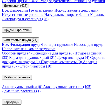
Скребки, щетки
Сачки
Уход за растениями
Разное
Градусники
Декорации
(427)
Все: Декорации
Грунты, камни
Искусственные декорации
Искусственные растения
Натуральные коряги
Фоны
Кораллы
Литература и сувениры
(26)
Пруды и фонтаны
Фильтрация пруда
(71)
Все: Фильтрация пруда
Фильтры прудовые
Насосы для пруда
Наполнители и комплектующие
Обогрев пруда
(4)
Освещение для пруда
(6)
Прудовая химия
(33)
Корм для прудовых рыб
(21)
Декор для пруда
(4)
Средства
для ухода за прудом
(1)
Прудовые комплекты
(0)
Аэрация
пруда
(37)
Стерилизаторы
(10)
Рыбки и растения
Аквариумные рыбки
(0)
Аквариумные растения
(105)
Домашние растения
(1)
Террариум