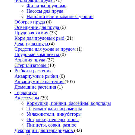
Фильтрация пруда
(71)
Фильтры прудовые
Насосы для пруда
Наполнители и комплектующие
Обогрев пруда
(4)
Освещение для пруда
(6)
Прудовая химия
(33)
Корм для прудовых рыб
(21)
Декор для пруда
(4)
Средства для ухода за прудом
(1)
Прудовые комплекты
(0)
Аэрация пруда
(37)
Стерилизаторы
(10)
Рыбки и растения
Аквариумные рыбки
(0)
Аквариумные растения
(105)
Домашние растения
(1)
Террариум
Аксессуары
(39)
Кормушки, поилки, бассейны, водопады
Термометры и гигрометры
Увлажнители, инкубаторы
Островки, пещеры, норы
Пинцеты, совки, разное
Декорации для террариумов
(32)