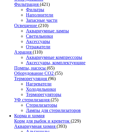
Фильтрация
(421)
Фильтры
Наполнители
Запасные части
Освещение
(210)
Аквариумные лампы
Светильники
Аксессуары
Отражатели
Аэрация
(110)
Аквариумные компрессоры
Аксессуары, комплектующие
Помпы, насосы
(65)
Оборудование CO2
(55)
Терморегуляция
(96)
Нагреватели
Холодильники
Терморегуляторы
УФ стерилизация
(25)
Стерилизаторы
Лампы для стерилизаторов
Корма и химия
Корм для рыбок и креветок
(229)
Аквариумная химия
(393)
Альгициды