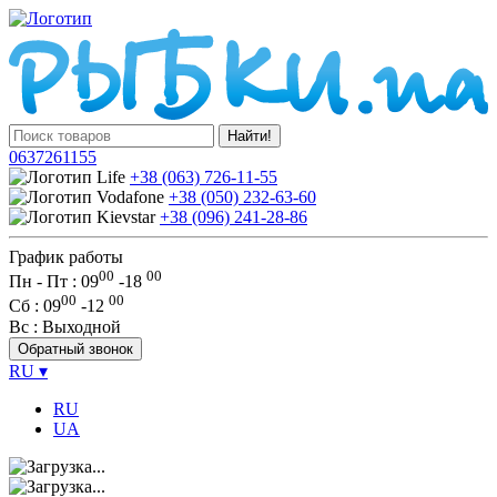
Найти!
0637261155
+38 (063) 726-11-55
+38 (050) 232-63-60
+38 (096) 241-28-86
График работы
00
00
Пн - Пт : 09
-
18
00
00
Сб
: 09
-
12
Вс
: Выходной
Обратный звонок
RU
▾
RU
UA