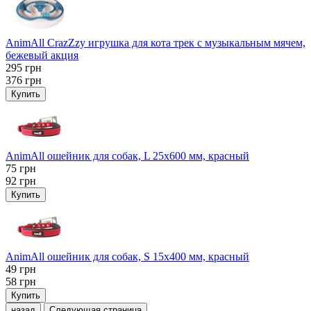
AnimAll CrazZzy игрушка для кота трек с музыкальным мячем,
бежевый акция
295
грн
376
грн
Купить
AnimAll ошейник для собак, L 25x600 мм, красный
75
грн
92
грн
Купить
AnimAll ошейник для собак, S 15х400 мм, красный
49
грн
58
грн
Купить
назад
Следующая страница