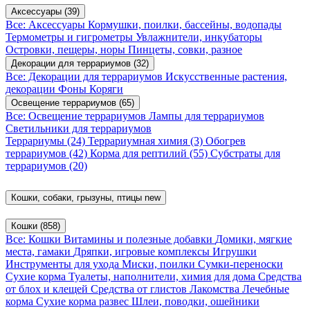
Аксессуары
(39)
Все: Аксессуары
Кормушки, поилки, бассейны, водопады
Термометры и гигрометры
Увлажнители, инкубаторы
Островки, пещеры, норы
Пинцеты, совки, разное
Декорации для террариумов
(32)
Все: Декорации для террариумов
Искусственные растения,
декорации
Фоны
Коряги
Освещение террариумов
(65)
Все: Освещение террариумов
Лампы для террариумов
Светильники для террариумов
Террариумы
(24)
Террариумная химия
(3)
Обогрев
террариумов
(42)
Корма для рептилий
(55)
Субстраты для
террариумов
(20)
Кошки, собаки, грызуны, птицы
new
Кошки
(858)
Все: Кошки
Витамины и полезные добавки
Домики, мягкие
места, гамаки
Дряпки, игровые комплексы
Игрушки
Инструменты для ухода
Миски, поилки
Сумки-переноски
Сухие корма
Туалеты, наполнители, химия для дома
Средства
от блох и клещей
Средства от глистов
Лакомства
Лечебные
корма
Сухие корма развес
Шлеи, поводки, ошейники