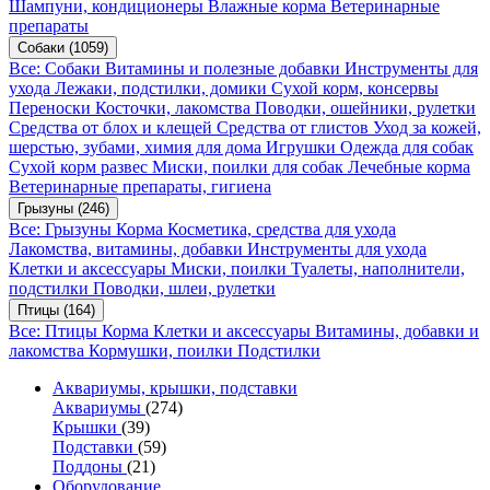
Шампуни, кондиционеры
Влажные корма
Ветеринарные
препараты
Собаки
(1059)
Все: Собаки
Витамины и полезные добавки
Инструменты для
ухода
Лежаки, подстилки, домики
Сухой корм, консервы
Переноски
Косточки, лакомства
Поводки, ошейники, рулетки
Средства от блох и клещей
Средства от глистов
Уход за кожей,
шерстью, зубами, химия для дома
Игрушки
Одежда для собак
Сухой корм развес
Миски, поилки для собак
Лечебные корма
Ветеринарные препараты, гигиена
Грызуны
(246)
Все: Грызуны
Корма
Косметика, средства для ухода
Лакомства, витамины, добавки
Инструменты для ухода
Клетки и аксессуары
Миски, поилки
Туалеты, наполнители,
подстилки
Поводки, шлеи, рулетки
Птицы
(164)
Все: Птицы
Корма
Клетки и аксессуары
Витамины, добавки и
лакомства
Кормушки, поилки
Подстилки
Аквариумы, крышки, подставки
Аквариумы
(274)
Крышки
(39)
Подставки
(59)
Поддоны
(21)
Оборудование