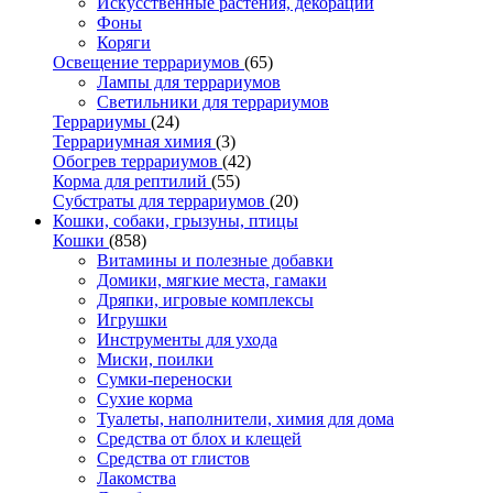
Искусственные растения, декорации
Фоны
Коряги
Освещение террариумов
(65)
Лампы для террариумов
Светильники для террариумов
Террариумы
(24)
Террариумная химия
(3)
Обогрев террариумов
(42)
Корма для рептилий
(55)
Субстраты для террариумов
(20)
Кошки, собаки, грызуны, птицы
Кошки
(858)
Витамины и полезные добавки
Домики, мягкие места, гамаки
Дряпки, игровые комплексы
Игрушки
Инструменты для ухода
Миски, поилки
Сумки-переноски
Сухие корма
Туалеты, наполнители, химия для дома
Средства от блох и клещей
Средства от глистов
Лакомства