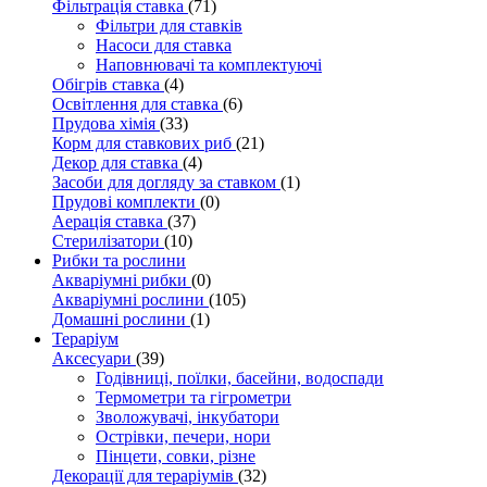
Фільтрація ставка
(71)
Фільтри для ставків
Насоси для ставка
Наповнювачі та комплектуючі
Обігрів ставка
(4)
Освітлення для ставка
(6)
Прудова хімія
(33)
Корм для ставкових риб
(21)
Декор для ставка
(4)
Засоби для догляду за ставком
(1)
Прудові комплекти
(0)
Аерація ставка
(37)
Стерилізатори
(10)
Рибки та рослини
Акваріумні рибки
(0)
Акваріумні рослини
(105)
Домашні рослини
(1)
Тераріум
Аксесуари
(39)
Годівниці, поїлки, басейни, водоспади
Термометри та гігрометри
Зволожувачі, інкубатори
Острівки, печери, нори
Пінцети, совки, різне
Декорації для тераріумів
(32)