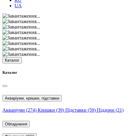
RU
UA
Каталог
Каталог
Акваріуми, кришки, підставки
Акваріуми
(274)
Кришки
(39)
Підставки
(59)
Піддони
(21)
Обладнання