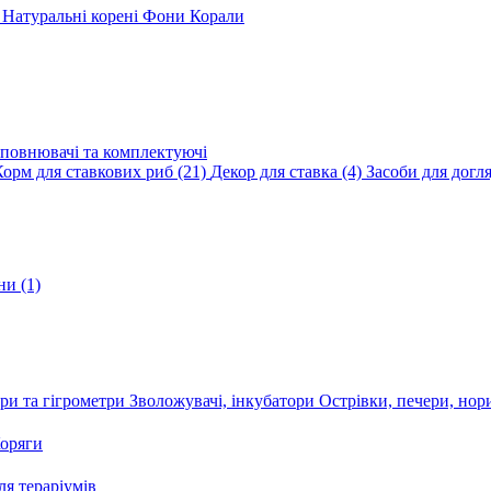
и
Натуральні корені
Фони
Корали
повнювачі та комплектуючі
Корм для ставкових риб
(21)
Декор для ставка
(4)
Засоби для догл
ини
(1)
ри та гігрометри
Зволожувачі, інкубатори
Острівки, печери, но
оряги
я тераріумів