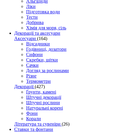
Альгіциди
Ліки
Підготовка води
Тести
Добрива
Хімія для моря, сіль
Декорації та аксесуари
Аксесуари
(164)
Відсадники
Годівниці, дозатори
Сифони
Скребки, щітки
Сачки
Догляд за рослинами
Різне
Термометри
Декорації
(427)
Ґрунти, камені
Штучні декорації
Штучні рослини
Натуральні корені
Фони
Корали
Література та сувеніри
(26)
Ставки та фонтани