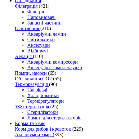
Обладнання
Фільтрація
(421)
Фільтри
Наповнювачі
Запасні частини
Освітлення
(210)
Акваріумні лампи
Світильники
Аксесуари
Відбивачі
Аерація
(110)
Акваріумні компресори
Аксесуари, комплектуючі
Помпи, насоси
(65)
Обладнання CO2
(55)
Терморегуляція
(96)
Нагрівачі
Холодильники
Терморегулятори
УФ стерилізація
(25)
Стерилізатори
Лампи для стерилізаторів
Корма та хімія
Корм для рибок і креветок
(229)
Акваріумна хімія
(393)