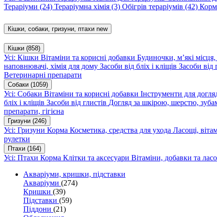
Тераріуми
(24)
Тераріумна хімія
(3)
Обігрів тераріумів
(42)
Корм
Кішки, собаки, гризуни, птахи
new
Кішки
(858)
Усі: Кішки
Вітаміни та корисні добавки
Будиночки, м’які місця
наповнювачі, хімія для дому
Засоби від бліх і кліщів
Засоби від 
Ветеринарні препарати
Собаки
(1059)
Усі: Собаки
Вітаміни та корисні добавки
Інструменти для догл
бліх і кліщів
Засоби від глистів
Догляд за шкірою, шерстю, зуба
препарати, гігієна
Гризуни
(246)
Усі: Гризуни
Корма
Косметика, средства для ухода
Ласощі, віта
рулетки
Птахи
(164)
Усі: Птахи
Корма
Клітки та аксесуари
Вітаміни, добавки та лас
Акваріуми, кришки, підставки
Акваріуми
(274)
Кришки
(39)
Підставки
(59)
Піддони
(21)