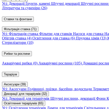
Усі: Декорації
Ґрунти, камені
Штучні декорації
Штучні рослин
Література та сувеніри
(26)
Ставки та фонтани
Фільтрація ставка
(71)
Усі: Фільтрація ставка
Фільтри для ставків
Насоси для ставка
На
Обігрів ставка
(4)
Освітлення для ставка
(6)
Прудова хімія
(33)
Стерилізатори
(10)
Рибки та рослини
Акваріумні рибки
(0)
Акваріумні рослини
(105)
Домашні росл
Тераріум
Аксесуари
(39)
Усі: Аксесуари
Годівниці, поїлки, басейни, водоспади
Термомет
Декорації для тераріумів
(32)
Усі: Декорації для тераріумів
Штучні рослини, декорації
Фони
К
Освітлення тераріумів
(65)
Усі: Освітлення тераріумів
Лампи для тераріумів
Світильники дл