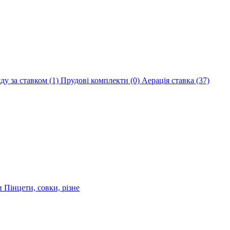
яду за ставком
(1)
Прудові комплекти
(0)
Аерація ставка
(37)
ри
Пінцети, совки, різне