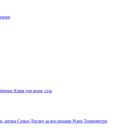
ивачі
обрива
Хімія для моря, сіль
и, щітки
Сачки
Догляд за рослинами
Різне
Термометри