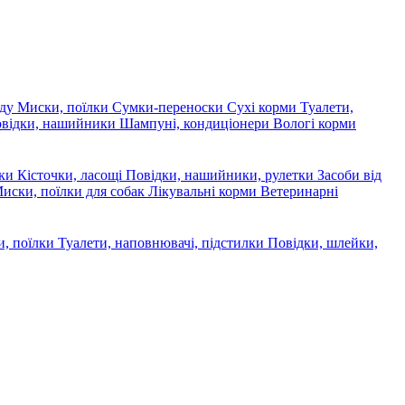
яду
Миски, поїлки
Сумки-переноски
Сухі корми
Туалети,
овідки, нашийники
Шампуні, кондиціонери
Вологі корми
ски
Кісточки, ласощі
Повідки, нашийники, рулетки
Засоби від
иски, поїлки для собак
Лікувальні корми
Ветеринарні
, поїлки
Туалети, наповнювачі, підстилки
Повідки, шлейки,