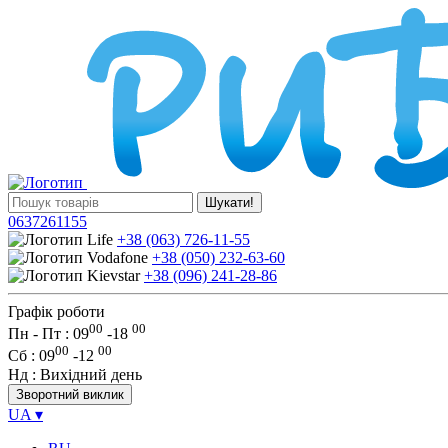
Шукати!
0637261155
+38 (063) 726-11-55
+38 (050) 232-63-60
+38 (096) 241-28-86
Графік роботи
00
00
Пн - Пт : 09
-
18
00
00
Сб
: 09
-
12
Нд
: Вихідний день
Зворотний виклик
UA
▾