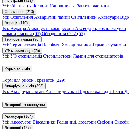
Фільтрація
(421)
Усі: Фільтрація
Фільтри
Наповнювачі
Запасні частини
Освітлення
(210)
Усі: Освітлення
Акваріумні лампи
Світильники
Аксесуари
Відб
Аерація
(110)
Усі: Аерація
Акваріумні компресори
Аксесуари, комплектуючі
Помпи, насоси
(65)
Обладнання CO2
(55)
Терморегуляція
(96)
Усі: Терморегуляція
Нагрівачі
Холодильники
Терморегулятори
УФ стерилізація
(25)
Усі: УФ стерилізація
Стерилізатори
Лампи для стерилізаторів
Корма та хімія
Корм для рибок і креветок
(229)
Акваріумна хімія
(393)
Усі: Акваріумна хімія
Альгіциди
Ліки
Підготовка води
Тести
Д
Декорації та аксесуари
Аксесуари
(164)
Усі: Аксесуари
Відсадники
Годівниці, дозатори
Сифони
Скребк
Декорації
(427)