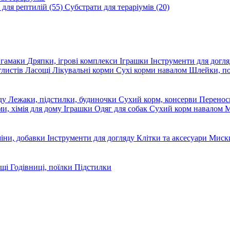
 для рептилій
(55)
Субстрати для тераріумів
(20)
, гамаки
Дряпки, ігрові комплекси
Іграшки
Інструменти для догл
глистів
Ласощі
Лікувальні корми
Сухі корми навалом
Шлейки, п
яду
Лежаки, підстилки, будиночки
Сухий корм, консерви
Перено
ми, хімія для дому
Іграшки
Одяг для собак
Сухий корм навалом
М
міни, добавки
Інструменти для догляду
Клітки та аксесуари
Миски
ощі
Годівниці, поїлки
Підстилки