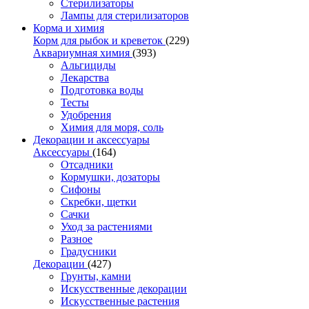
Стерилизаторы
Лампы для стерилизаторов
Корма и химия
Корм для рыбок и креветок
(229)
Аквариумная химия
(393)
Альгициды
Лекарства
Подготовка воды
Тесты
Удобрения
Химия для моря, соль
Декорации и аксессуары
Аксессуары
(164)
Отсадники
Кормушки, дозаторы
Сифоны
Скребки, щетки
Сачки
Уход за растениями
Разное
Градусники
Декорации
(427)
Грунты, камни
Искусственные декорации
Искусственные растения