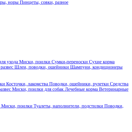
еры, норы
Пинцеты, совки, разное
для ухода
Миски, поилки
Сумки-переноски
Сухие корма
 развес
Шлеи, поводки, ошейники
Шампуни, кондиционеры
ски
Косточки, лакомства
Поводки, ошейники, рулетки
Средства
развес
Миски, поилки для собак
Лечебные корма
Ветеринарные
ы
Миски, поилки
Туалеты, наполнители, подстилки
Поводки,