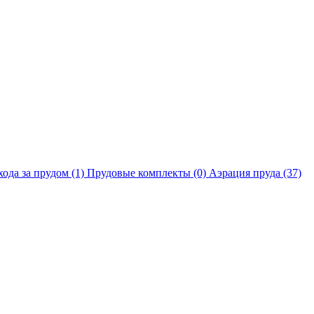
хода за прудом
(1)
Прудовые комплекты
(0)
Аэрация пруда
(37)