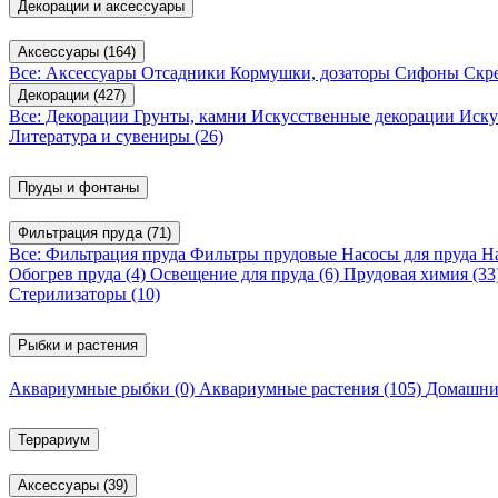
Декорации и аксессуары
Аксессуары
(164)
Все: Аксессуары
Отсадники
Кормушки, дозаторы
Сифоны
Скр
Декорации
(427)
Все: Декорации
Грунты, камни
Искусственные декорации
Иску
Литература и сувениры
(26)
Пруды и фонтаны
Фильтрация пруда
(71)
Все: Фильтрация пруда
Фильтры прудовые
Насосы для пруда
Н
Обогрев пруда
(4)
Освещение для пруда
(6)
Прудовая химия
(33
Стерилизаторы
(10)
Рыбки и растения
Аквариумные рыбки
(0)
Аквариумные растения
(105)
Домашни
Террариум
Аксессуары
(39)