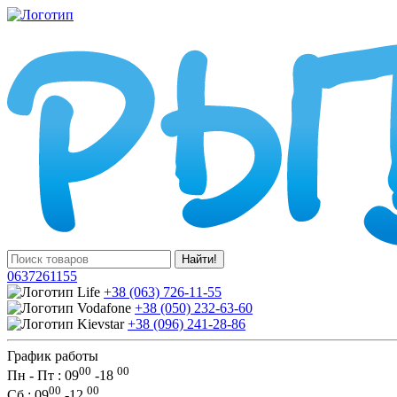
Найти!
0637261155
+38 (063) 726-11-55
+38 (050) 232-63-60
+38 (096) 241-28-86
График работы
00
00
Пн - Пт : 09
-
18
00
00
Сб
: 09
-
12