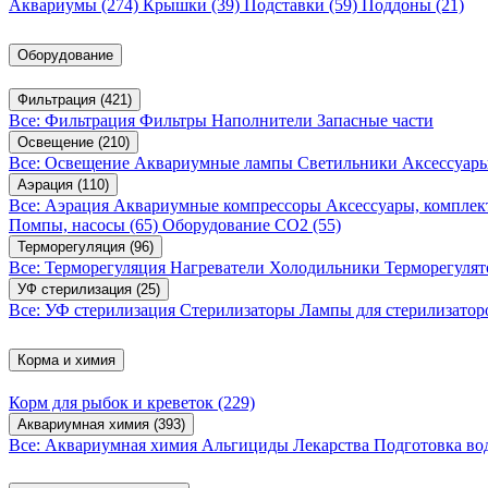
Аквариумы
(274)
Крышки
(39)
Подставки
(59)
Поддоны
(21)
Оборудование
Фильтрация
(421)
Все: Фильтрация
Фильтры
Наполнители
Запасные части
Освещение
(210)
Все: Освещение
Аквариумные лампы
Светильники
Аксессуар
Аэрация
(110)
Все: Аэрация
Аквариумные компрессоры
Аксессуары, компле
Помпы, насосы
(65)
Оборудование CO2
(55)
Терморегуляция
(96)
Все: Терморегуляция
Нагреватели
Холодильники
Терморегуля
УФ стерилизация
(25)
Все: УФ стерилизация
Стерилизаторы
Лампы для стерилизатор
Корма и химия
Корм для рыбок и креветок
(229)
Аквариумная химия
(393)
Все: Аквариумная химия
Альгициды
Лекарства
Подготовка в