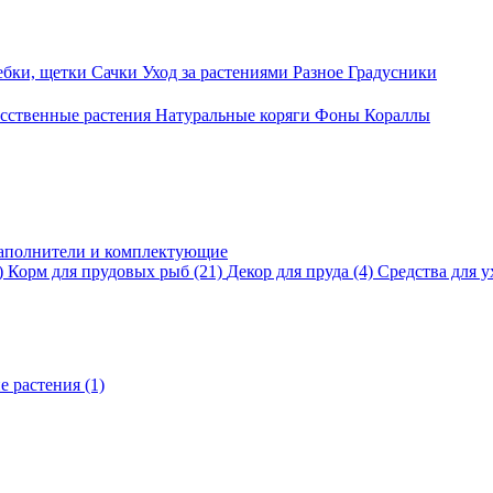
ебки, щетки
Сачки
Уход за растениями
Разное
Градусники
сственные растения
Натуральные коряги
Фоны
Кораллы
аполнители и комплектующие
)
Корм для прудовых рыб
(21)
Декор для пруда
(4)
Средства для у
е растения
(1)