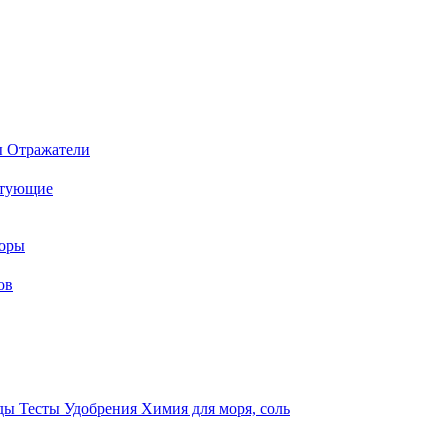
ы
Отражатели
ктующие
торы
ов
оды
Тесты
Удобрения
Химия для моря, соль