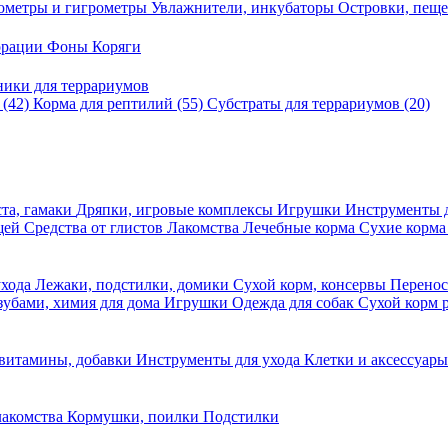
ометры и гигрометры
Увлажнители, инкубаторы
Островки, пещ
корации
Фоны
Коряги
ники для террариумов
в
(42)
Корма для рептилий
(55)
Субстраты для террариумов
(20)
та, гамаки
Дряпки, игровые комплексы
Игрушки
Инструменты 
ещей
Средства от глистов
Лакомства
Лечебные корма
Сухие корма
ухода
Лежаки, подстилки, домики
Сухой корм, консервы
Перено
 зубами, химия для дома
Игрушки
Одежда для собак
Сухой корм 
 витамины, добавки
Инструменты для ухода
Клетки и аксессуар
лакомства
Кормушки, поилки
Подстилки