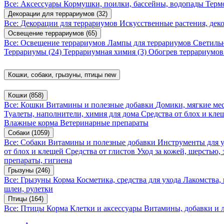
Все: Аксессуары
Кормушки, поилки, бассейны, водопады
Терм
Декорации для террариумов
(32)
Все: Декорации для террариумов
Искусственные растения, де
Освещение террариумов
(65)
Все: Освещение террариумов
Лампы для террариумов
Светиль
Террариумы
(24)
Террариумная химия
(3)
Обогрев террариумо
Кошки, собаки, грызуны, птицы
new
Кошки
(858)
Все: Кошки
Витамины и полезные добавки
Домики, мягкие мес
Туалеты, наполнители, химия для дома
Средства от блох и кл
Влажные корма
Ветеринарные препараты
Собаки
(1059)
Все: Собаки
Витамины и полезные добавки
Инструменты для 
от блох и клещей
Средства от глистов
Уход за кожей, шерстью,
препараты, гигиена
Грызуны
(246)
Все: Грызуны
Корма
Косметика, средства для ухода
Лакомства,
шлеи, рулетки
Птицы
(164)
Все: Птицы
Корма
Клетки и аксессуары
Витамины, добавки и 