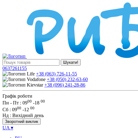
Шукати!
0637261155
+38 (063) 726-11-55
+38 (050) 232-63-60
+38 (096) 241-28-86
Графік роботи
00
00
Пн - Пт : 09
-
18
00
00
Сб
: 09
-
12
Нд
: Вихідний день
Зворотний виклик
UA
▾