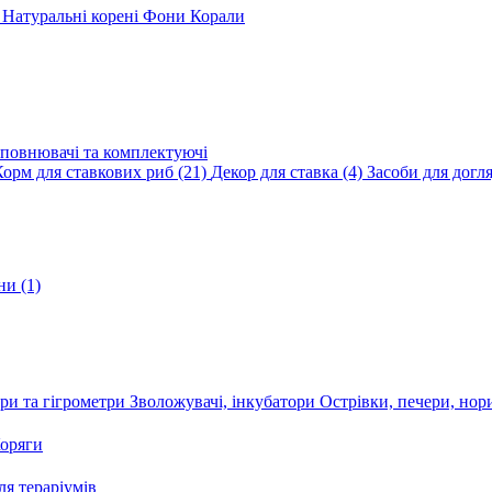
и
Натуральні корені
Фони
Корали
повнювачі та комплектуючі
Корм для ставкових риб
(21)
Декор для ставка
(4)
Засоби для догл
ини
(1)
ри та гігрометри
Зволожувачі, інкубатори
Острівки, печери, но
оряги
я тераріумів