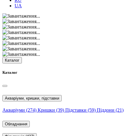
RU
UA
Каталог
Каталог
Акваріуми, кришки, підставки
Акваріуми
(274)
Кришки
(39)
Підставки
(59)
Піддони
(21)
Обладнання