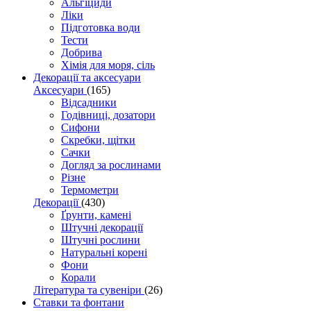
Альгіциди
Ліки
Підготовка води
Тести
Добрива
Хімія для моря, сіль
Декорації та аксесуари
Аксесуари
(165)
Відсадники
Годівниці, дозатори
Сифони
Скребки, щітки
Сачки
Догляд за рослинами
Різне
Термометри
Декорації
(430)
Ґрунти, камені
Штучні декорації
Штучні рослини
Натуральні корені
Фони
Корали
Література та сувеніри
(26)
Ставки та фонтани