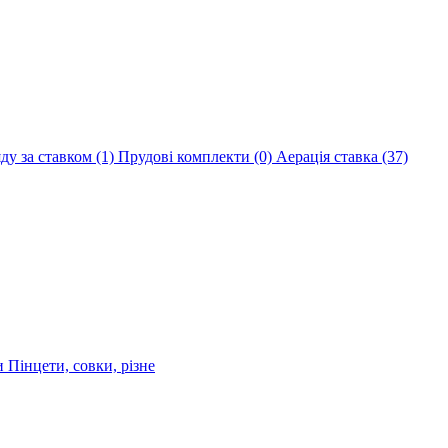
яду за ставком
(1)
Прудові комплекти
(0)
Аерація ставка
(37)
ри
Пінцети, совки, різне