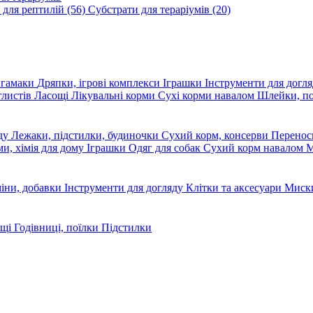
 для рептилій
(56)
Субстрати для тераріумів
(20)
, гамаки
Дряпки, ігрові комплекси
Іграшки
Інструменти для догл
глистів
Ласощі
Лікувальні корми
Сухі корми навалом
Шлейки, п
яду
Лежаки, підстилки, будиночки
Сухий корм, консерви
Перено
ми, хімія для дому
Іграшки
Одяг для собак
Сухий корм навалом
М
міни, добавки
Інструменти для догляду
Клітки та аксесуари
Миски
ощі
Годівниці, поїлки
Підстилки