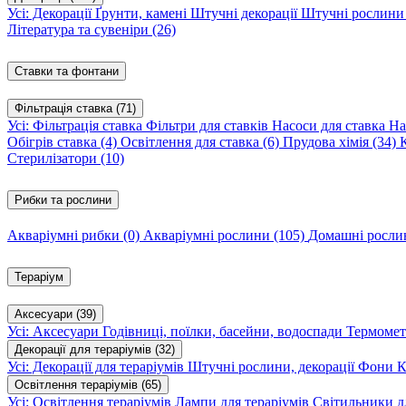
Усі: Декорації
Ґрунти, камені
Штучні декорації
Штучні рослин
Література та сувеніри
(26)
Ставки та фонтани
Фільтрація ставка
(71)
Усі: Фільтрація ставка
Фільтри для ставків
Насоси для ставка
На
Обігрів ставка
(4)
Освітлення для ставка
(6)
Прудова хімія
(34)
Стерилізатори
(10)
Рибки та рослини
Акваріумні рибки
(0)
Акваріумні рослини
(105)
Домашні росл
Тераріум
Аксесуари
(39)
Усі: Аксесуари
Годівниці, поїлки, басейни, водоспади
Термомет
Декорації для тераріумів
(32)
Усі: Декорації для тераріумів
Штучні рослини, декорації
Фони
К
Освітлення тераріумів
(65)
Усі: Освітлення тераріумів
Лампи для тераріумів
Світильники дл