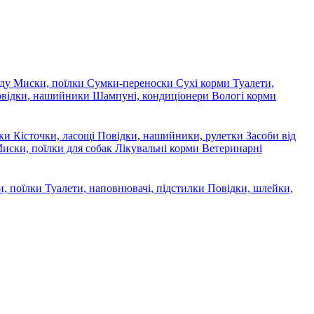
яду
Миски, поїлки
Сумки-переноски
Сухі корми
Туалети,
овідки, нашийники
Шампуні, кондиціонери
Вологі корми
ски
Кісточки, ласощі
Повідки, нашийники, рулетки
Засоби від
иски, поїлки для собак
Лікувальні корми
Ветеринарні
, поїлки
Туалети, наповнювачі, підстилки
Повідки, шлейки,