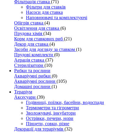
Фільтрація ставка
(71)
Фільтри для ставків
Насоси для ставка
Наповнювачі та комплектуючі
Обігрів ставка
(4)
Освітлення для ставка
(6)
Прудова хімія
(34)
Корм для ставкових риб
(21)
Декор для ставка
(4)
Засоби для догляду за ставком
(1)
Прудові комплекти
(0)
Аерація ставка
(37)
Стерилізатори
(10)
Рибки та рослини
Акваріумні рибки
(0)
Акваріумні рослини
(105)
Домашні рослини
(1)
Тераріум
Аксесуари
(39)
Годівниці, поїлки, басейни, водоспади
Термометри та гігрометри
Зволожувачі, інкубатори
Острівки, печери, нори
Пінцети, совки, різне
Декорації для тераріумів
(32)