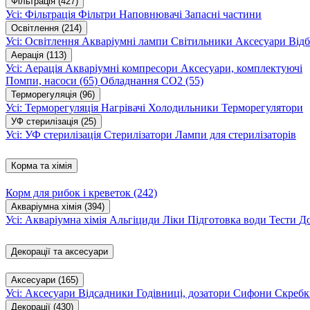
Фільтрація
(427)
Усі: Фільтрація
Фільтри
Наповнювачі
Запасні частини
Освітлення
(214)
Усі: Освітлення
Акваріумні лампи
Світильники
Аксесуари
Відб
Аерація
(113)
Усі: Аерація
Акваріумні компресори
Аксесуари, комплектуючі
Помпи, насоси
(65)
Обладнання CO2
(55)
Терморегуляція
(96)
Усі: Терморегуляція
Нагрівачі
Холодильники
Терморегулятори
УФ стерилізація
(25)
Усі: УФ стерилізація
Стерилізатори
Лампи для стерилізаторів
Корма та хімія
Корм для рибок і креветок
(242)
Акваріумна хімія
(394)
Усі: Акваріумна хімія
Альгіциди
Ліки
Підготовка води
Тести
Д
Декорації та аксесуари
Аксесуари
(165)
Усі: Аксесуари
Відсадники
Годівниці, дозатори
Сифони
Скребк
Декорації
(430)