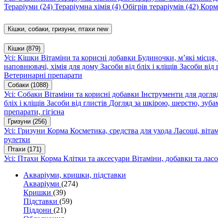
Тераріуми
(24)
Тераріумна хімія
(4)
Обігрів тераріумів
(42)
Корм
Кішки, собаки, гризуни, птахи
new
Кішки
(879)
Усі: Кішки
Вітаміни та корисні добавки
Будиночки, м’які місця
наповнювачі, хімія для дому
Засоби від бліх і кліщів
Засоби від 
Ветеринарні препарати
Собаки
(1088)
Усі: Собаки
Вітаміни та корисні добавки
Інструменти для догл
бліх і кліщів
Засоби від глистів
Догляд за шкірою, шерстю, зуба
препарати, гігієна
Гризуни
(256)
Усі: Гризуни
Корма
Косметика, средства для ухода
Ласощі, віта
рулетки
Птахи
(171)
Усі: Птахи
Корма
Клітки та аксесуари
Вітаміни, добавки та лас
Акваріуми, кришки, підставки
Акваріуми
(274)
Кришки
(39)
Підставки
(59)
Піддони
(21)