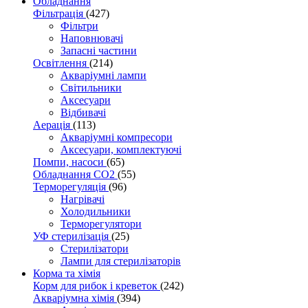
Обладнання
Фільтрація
(427)
Фільтри
Наповнювачі
Запасні частини
Освітлення
(214)
Акваріумні лампи
Світильники
Аксесуари
Відбивачі
Аерація
(113)
Акваріумні компресори
Аксесуари, комплектуючі
Помпи, насоси
(65)
Обладнання CO2
(55)
Терморегуляція
(96)
Нагрівачі
Холодильники
Терморегулятори
УФ стерилізація
(25)
Стерилізатори
Лампи для стерилізаторів
Корма та хімія
Корм для рибок і креветок
(242)
Акваріумна хімія
(394)