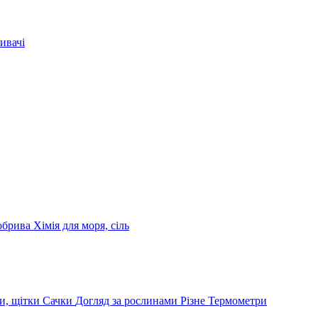
ивачі
обрива
Хімія для моря, сіль
и, щітки
Сачки
Догляд за рослинами
Різне
Термометри