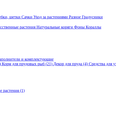
ебки, щетки
Сачки
Уход за растениями
Разное
Градусники
сственные растения
Натуральные коряги
Фоны
Кораллы
аполнители и комплектующие
)
Корм для прудовых рыб
(21)
Декор для пруда
(4)
Средства для у
е растения
(1)