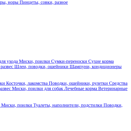
еры, норы
Пинцеты, совки, разное
для ухода
Миски, поилки
Сумки-переноски
Сухие корма
 развес
Шлеи, поводки, ошейники
Шампуни, кондиционеры
ски
Косточки, лакомства
Поводки, ошейники, рулетки
Средства
развес
Миски, поилки для собак
Лечебные корма
Ветеринарные
ы
Миски, поилки
Туалеты, наполнители, подстилки
Поводки,