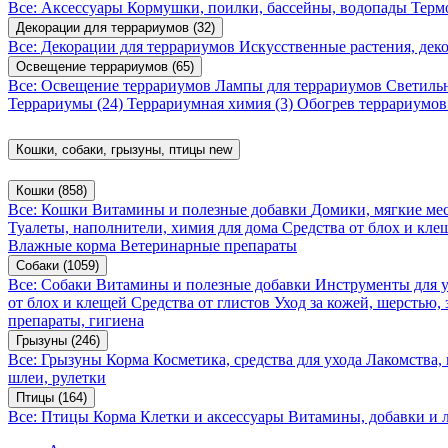
Все: Аксессуары
Кормушки, поилки, бассейны, водопады
Терм
Декорации для террариумов
(32)
Все: Декорации для террариумов
Искусственные растения, де
Освещение террариумов
(65)
Все: Освещение террариумов
Лампы для террариумов
Светиль
Террариумы
(24)
Террариумная химия
(3)
Обогрев террариумо
Кошки, собаки, грызуны, птицы
new
Кошки
(858)
Все: Кошки
Витамины и полезные добавки
Домики, мягкие мес
Туалеты, наполнители, химия для дома
Средства от блох и кл
Влажные корма
Ветеринарные препараты
Собаки
(1059)
Все: Собаки
Витамины и полезные добавки
Инструменты для 
от блох и клещей
Средства от глистов
Уход за кожей, шерстью,
препараты, гигиена
Грызуны
(246)
Все: Грызуны
Корма
Косметика, средства для ухода
Лакомства,
шлеи, рулетки
Птицы
(164)
Все: Птицы
Корма
Клетки и аксессуары
Витамины, добавки и 