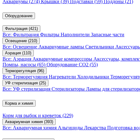
Аквариумы
(274)
Крышки
(39)
Подставки
(59)
Поддоны
(21)
Оборудование
Фильтрация
(421)
Все: Фильтрация
Фильтры
Наполнители
Запасные части
Освещение
(210)
Все: Освещение
Аквариумные лампы
Светильники
Аксессуар
Аэрация
(110)
Все: Аэрация
Аквариумные компрессоры
Аксессуары, компле
Помпы, насосы
(65)
Оборудование CO2
(55)
Терморегуляция
(96)
Все: Терморегуляция
Нагреватели
Холодильники
Терморегуля
УФ стерилизация
(25)
Все: УФ стерилизация
Стерилизаторы
Лампы для стерилизатор
Корма и химия
Корм для рыбок и креветок
(229)
Аквариумная химия
(393)
Все: Аквариумная химия
Альгициды
Лекарства
Подготовка в