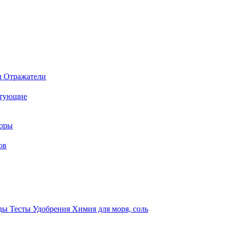
ы
Отражатели
ктующие
торы
ов
оды
Тесты
Удобрения
Химия для моря, соль