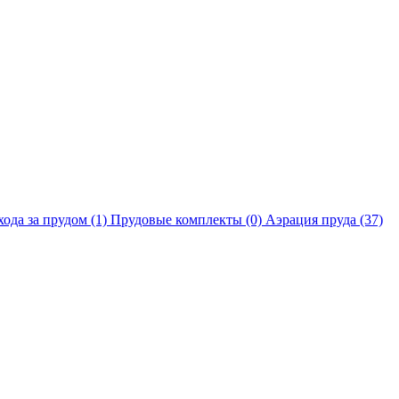
хода за прудом
(1)
Прудовые комплекты
(0)
Аэрация пруда
(37)