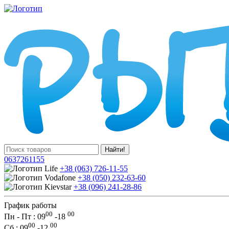
Найти!
0637261155
+38 (063) 726-11-55
+38 (050) 232-63-60
+38 (096) 241-28-86
График работы
00
00
Пн - Пт : 09
-
18
00
00
Сб
: 09
-
12