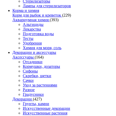
Стерилизаторы
Лампы для стерилизаторов
Корма и химия
Корм для рыбок и креветок
(229)
Аквариумная химия
(393)
Альгициды
Лекарства
Подготовка воды
Тесты
Удобрения
Химия для моря, соль
Декорации и аксессуары
Аксессуары
(164)
Отсадники
Кормушки, дозаторы
Сифоны
Скребки, щетки
Сачки
Уход за растениями
Разное
Градусники
Декорации
(427)
Грунты, камни
Искусственные декорации
Искусственные растения