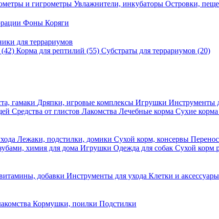
ометры и гигрометры
Увлажнители, инкубаторы
Островки, пещ
корации
Фоны
Коряги
ники для террариумов
в
(42)
Корма для рептилий
(55)
Субстраты для террариумов
(20)
та, гамаки
Дряпки, игровые комплексы
Игрушки
Инструменты 
ещей
Средства от глистов
Лакомства
Лечебные корма
Сухие корма
ухода
Лежаки, подстилки, домики
Сухой корм, консервы
Перено
 зубами, химия для дома
Игрушки
Одежда для собак
Сухой корм 
 витамины, добавки
Инструменты для ухода
Клетки и аксессуар
лакомства
Кормушки, поилки
Подстилки