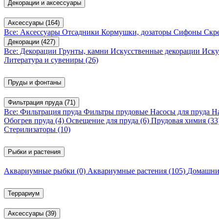
Декорации и аксессуары
Аксессуары
(164)
Все: Аксессуары
Отсадники
Кормушки, дозаторы
Сифоны
Скр
Декорации
(427)
Все: Декорации
Грунты, камни
Искусственные декорации
Иску
Литература и сувениры
(26)
Пруды и фонтаны
Фильтрация пруда
(71)
Все: Фильтрация пруда
Фильтры прудовые
Насосы для пруда
Н
Обогрев пруда
(4)
Освещение для пруда
(6)
Прудовая химия
(33
Стерилизаторы
(10)
Рыбки и растения
Аквариумные рыбки
(0)
Аквариумные растения
(105)
Домашни
Террариум
Аксессуары
(39)