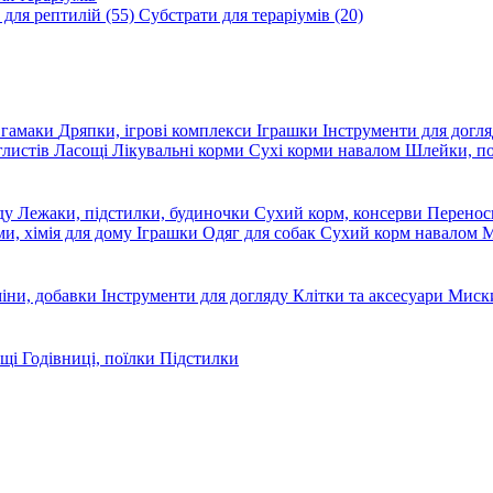
 для рептилій
(55)
Субстрати для тераріумів
(20)
, гамаки
Дряпки, ігрові комплекси
Іграшки
Інструменти для догл
глистів
Ласощі
Лікувальні корми
Сухі корми навалом
Шлейки, п
яду
Лежаки, підстилки, будиночки
Сухий корм, консерви
Перено
ми, хімія для дому
Іграшки
Одяг для собак
Сухий корм навалом
М
міни, добавки
Інструменти для догляду
Клітки та аксесуари
Миски
ощі
Годівниці, поїлки
Підстилки