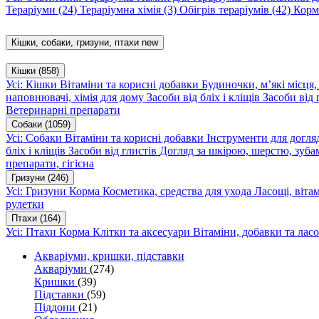
Тераріуми
(24)
Тераріумна хімія
(3)
Обігрів тераріумів
(42)
Корм
Кішки, собаки, гризуни, птахи
new
Кішки
(858)
Усі: Кішки
Вітаміни та корисні добавки
Будиночки, м’які місця
наповнювачі, хімія для дому
Засоби від бліх і кліщів
Засоби від 
Ветеринарні препарати
Собаки
(1059)
Усі: Собаки
Вітаміни та корисні добавки
Інструменти для догл
бліх і кліщів
Засоби від глистів
Догляд за шкірою, шерстю, зуба
препарати, гігієна
Гризуни
(246)
Усі: Гризуни
Корма
Косметика, средства для ухода
Ласощі, віта
рулетки
Птахи
(164)
Усі: Птахи
Корма
Клітки та аксесуари
Вітаміни, добавки та лас
Акваріуми, кришки, підставки
Акваріуми
(274)
Кришки
(39)
Підставки
(59)
Піддони
(21)