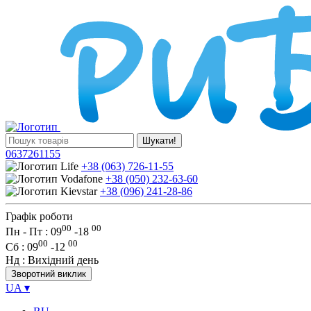
Шукати!
0637261155
+38 (063) 726-11-55
+38 (050) 232-63-60
+38 (096) 241-28-86
Графік роботи
00
00
Пн - Пт : 09
-
18
00
00
Сб
: 09
-
12
Нд
: Вихідний день
Зворотний виклик
UA
▾