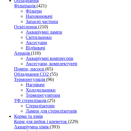
Обладнання
Фільтрація
(421)
Фільтри
Наповнювачі
Запасні частини
Освітлення
(210)
Акваріумні лампи
Світильники
Аксесуари
Відбивачі
Аерація
(110)
Акваріумні компресори
Аксесуари, комплектуючі
Помпи, насоси
(65)
Обладнання CO2
(55)
Терморегуляція
(96)
Нагрівачі
Холодильники
Терморегулятори
УФ стерилізація
(25)
Стерилізатори
Лампи для стерилізаторів
Корма та хімія
Корм для рибок і креветок
(229)
Акваріумна хімія
(393)