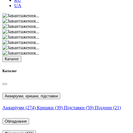
RU
UA
Каталог
Каталог
Акваріуми, кришки, підставки
Акваріуми
(274)
Кришки
(39)
Підставки
(59)
Піддони
(21)
Обладнання