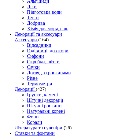
Альгіциди
Ліки
Підготовка води
Тести
Добрива
Хімія для моря, сіль
Декорації та аксесуари
Аксесуари
(164)
Відсадники
Годівниці, дозатори
Сифони
Скребки, щітки
Сачки
Догляд за рослинами
Різне
Термометри
Декорації
(427)
Ґрунти, камені
Штучні декорації
Штучні рослини
Натуральні корені
Фони
Корали
Література та сувеніри
(26)
Ставки та фонтани