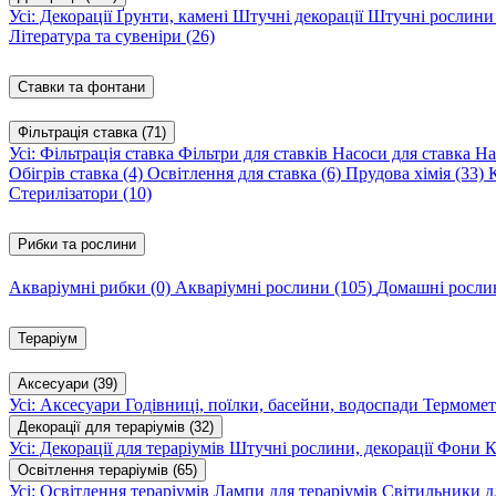
Усі: Декорації
Ґрунти, камені
Штучні декорації
Штучні рослин
Література та сувеніри
(26)
Ставки та фонтани
Фільтрація ставка
(71)
Усі: Фільтрація ставка
Фільтри для ставків
Насоси для ставка
На
Обігрів ставка
(4)
Освітлення для ставка
(6)
Прудова хімія
(33)
Стерилізатори
(10)
Рибки та рослини
Акваріумні рибки
(0)
Акваріумні рослини
(105)
Домашні росл
Тераріум
Аксесуари
(39)
Усі: Аксесуари
Годівниці, поїлки, басейни, водоспади
Термомет
Декорації для тераріумів
(32)
Усі: Декорації для тераріумів
Штучні рослини, декорації
Фони
К
Освітлення тераріумів
(65)
Усі: Освітлення тераріумів
Лампи для тераріумів
Світильники дл