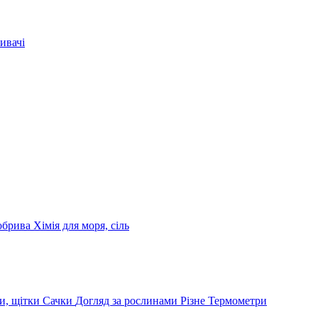
ивачі
обрива
Хімія для моря, сіль
и, щітки
Сачки
Догляд за рослинами
Різне
Термометри