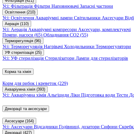
Фільтрація
(421)
Усі: Фільтрація
Фільтри
Наповнювачі
Запасні частини
Освітлення
(210)
Усі: Освітлення
Акваріумні лампи
Світильники
Аксесуари
Відб
Аерація
(110)
Усі: Аерація
Акваріумні компресори
Аксесуари, комплектуючі
Помпи, насоси
(65)
Обладнання CO2
(55)
Терморегуляція
(96)
Усі: Терморегуляція
Нагрівачі
Холодильники
Терморегулятори
УФ стерилізація
(25)
Усі: УФ стерилізація
Стерилізатори
Лампи для стерилізаторів
Корма та хімія
Корм для рибок і креветок
(229)
Акваріумна хімія
(393)
Усі: Акваріумна хімія
Альгіциди
Ліки
Підготовка води
Тести
Д
Декорації та аксесуари
Аксесуари
(164)
Усі: Аксесуари
Відсадники
Годівниці, дозатори
Сифони
Скребк
Декорації
(427)