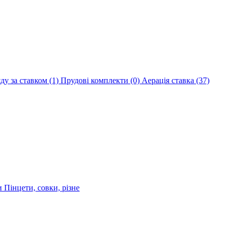
яду за ставком
(1)
Прудові комплекти
(0)
Аерація ставка
(37)
ри
Пінцети, совки, різне