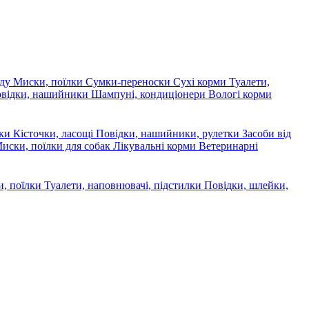
яду
Миски, поїлки
Сумки-переноски
Сухі корми
Туалети,
овідки, нашийники
Шампуні, кондиціонери
Вологі корми
ски
Кісточки, ласощі
Повідки, нашийники, рулетки
Засоби від
иски, поїлки для собак
Лікувальні корми
Ветеринарні
, поїлки
Туалети, наповнювачі, підстилки
Повідки, шлейки,