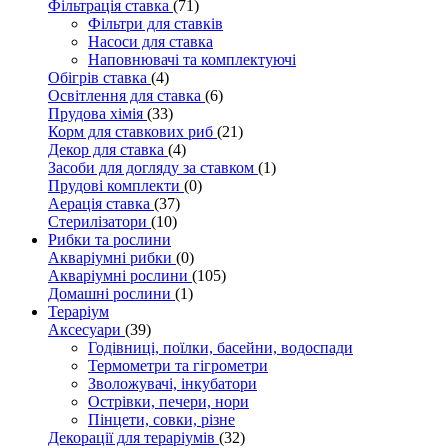
Фільтрація ставка
(71)
Фільтри для ставків
Насоси для ставка
Наповнювачі та комплектуючі
Обігрів ставка
(4)
Освітлення для ставка
(6)
Прудова хімія
(33)
Корм для ставкових риб
(21)
Декор для ставка
(4)
Засоби для догляду за ставком
(1)
Прудові комплекти
(0)
Аерація ставка
(37)
Стерилізатори
(10)
Рибки та рослини
Акваріумні рибки
(0)
Акваріумні рослини
(105)
Домашні рослини
(1)
Тераріум
Аксесуари
(39)
Годівниці, поїлки, басейни, водоспади
Термометри та гігрометри
Зволожувачі, інкубатори
Острівки, печери, нори
Пінцети, совки, різне
Декорації для тераріумів
(32)