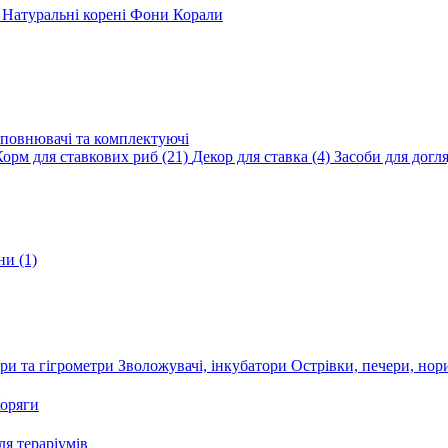
и
Натуральні корені
Фони
Корали
повнювачі та комплектуючі
Корм для ставкових риб
(21)
Декор для ставка
(4)
Засоби для догл
ини
(1)
ри та гігрометри
Зволожувачі, інкубатори
Острівки, печери, но
оряги
я тераріумів