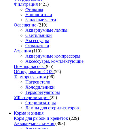
Фильтрация
(421)
Фильтры
Наполнители
Запасные части
Освещение
(210)
Аквариумные лампы
Светильники
Аксессуары
Отражатели
Аэрация
(110)
Аквариумные компрессоры
Аксессуары, комплектующие
Помпы, насосы
(65)
Оборудование CO2
(55)
Терморегуляция
(96)
Нагреватели
Холодильники
Терморегуляторы
УФ стерилизация
(25)
Стерилизаторы
Лампы для стерилизаторов
Корма и химия
Корм для рыбок и креветок
(229)
Аквариумная химия
(393)
Альгициды