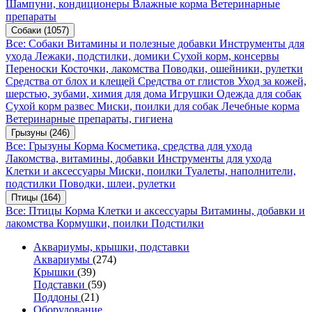
Шампуни, кондиционеры
Влажные корма
Ветеринарные
препараты
Собаки
(1057)
Все: Собаки
Витамины и полезные добавки
Инструменты для
ухода
Лежаки, подстилки, домики
Сухой корм, консервы
Переноски
Косточки, лакомства
Поводки, ошейники, рулетки
Средства от блох и клещей
Средства от глистов
Уход за кожей,
шерстью, зубами, химия для дома
Игрушки
Одежда для собак
Сухой корм развес
Миски, поилки для собак
Лечебные корма
Ветеринарные препараты, гигиена
Грызуны
(246)
Все: Грызуны
Корма
Косметика, средства для ухода
Лакомства, витамины, добавки
Инструменты для ухода
Клетки и аксессуары
Миски, поилки
Туалеты, наполнители,
подстилки
Поводки, шлеи, рулетки
Птицы
(164)
Все: Птицы
Корма
Клетки и аксессуары
Витамины, добавки и
лакомства
Кормушки, поилки
Подстилки
Аквариумы, крышки, подставки
Аквариумы
(274)
Крышки
(39)
Подставки
(59)
Поддоны
(21)
Оборудование