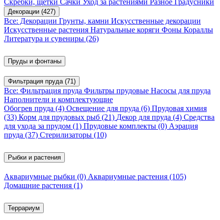
Скребки, щетки
Сачки
Уход за растениями
Разное
Градусники
Декорации
(427)
Все: Декорации
Грунты, камни
Искусственные декорации
Искусственные растения
Натуральные коряги
Фоны
Кораллы
Литература и сувениры
(26)
Пруды и фонтаны
Фильтрация пруда
(71)
Все: Фильтрация пруда
Фильтры прудовые
Насосы для пруда
Наполнители и комплектующие
Обогрев пруда
(4)
Освещение для пруда
(6)
Прудовая химия
(33)
Корм для прудовых рыб
(21)
Декор для пруда
(4)
Средства
для ухода за прудом
(1)
Прудовые комплекты
(0)
Аэрация
пруда
(37)
Стерилизаторы
(10)
Рыбки и растения
Аквариумные рыбки
(0)
Аквариумные растения
(105)
Домашние растения
(1)
Террариум