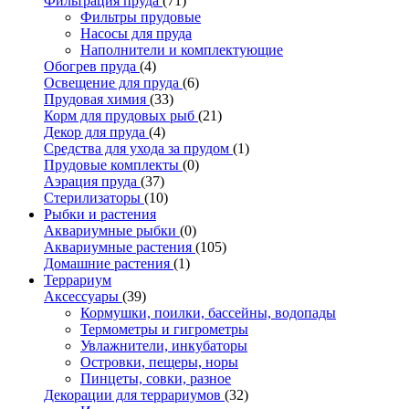
Фильтрация пруда
(71)
Фильтры прудовые
Насосы для пруда
Наполнители и комплектующие
Обогрев пруда
(4)
Освещение для пруда
(6)
Прудовая химия
(33)
Корм для прудовых рыб
(21)
Декор для пруда
(4)
Средства для ухода за прудом
(1)
Прудовые комплекты
(0)
Аэрация пруда
(37)
Стерилизаторы
(10)
Рыбки и растения
Аквариумные рыбки
(0)
Аквариумные растения
(105)
Домашние растения
(1)
Террариум
Аксессуары
(39)
Кормушки, поилки, бассейны, водопады
Термометры и гигрометры
Увлажнители, инкубаторы
Островки, пещеры, норы
Пинцеты, совки, разное
Декорации для террариумов
(32)