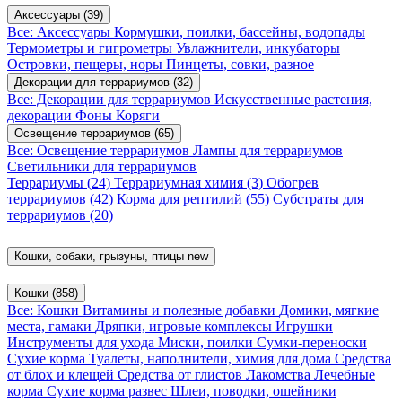
Аксессуары
(39)
Все: Аксессуары
Кормушки, поилки, бассейны, водопады
Термометры и гигрометры
Увлажнители, инкубаторы
Островки, пещеры, норы
Пинцеты, совки, разное
Декорации для террариумов
(32)
Все: Декорации для террариумов
Искусственные растения,
декорации
Фоны
Коряги
Освещение террариумов
(65)
Все: Освещение террариумов
Лампы для террариумов
Светильники для террариумов
Террариумы
(24)
Террариумная химия
(3)
Обогрев
террариумов
(42)
Корма для рептилий
(55)
Субстраты для
террариумов
(20)
Кошки, собаки, грызуны, птицы
new
Кошки
(858)
Все: Кошки
Витамины и полезные добавки
Домики, мягкие
места, гамаки
Дряпки, игровые комплексы
Игрушки
Инструменты для ухода
Миски, поилки
Сумки-переноски
Сухие корма
Туалеты, наполнители, химия для дома
Средства
от блох и клещей
Средства от глистов
Лакомства
Лечебные
корма
Сухие корма развес
Шлеи, поводки, ошейники