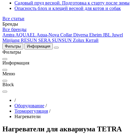
Садовый пруд весной. Подготовка к старту после зимы
Опасность блох и клещей весной для котов и собак
Все статьи
Бренды
Все бренды
Amtra
AQUAEL
Aqua-Nova
Collar
Diversa
Eheim
JBL
Juwel
Minjiang
RESUN
SERA
SUNSUN
Zolux
Китай
Фильтры
Информация
Фильтры
Информация
Меню
Block
/
Оборудование
/
Терморегуляция
/
Нагреватели
Нагреватели для аквариума TETRA