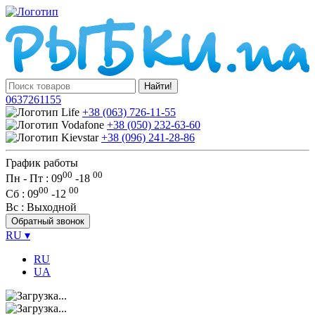
Найти!
0637261155
+38 (063) 726-11-55
+38 (050) 232-63-60
+38 (096) 241-28-86
График работы
00
00
Пн - Пт : 09
-
18
00
00
Сб
: 09
-
12
Вс
: Выходной
Обратный звонок
RU
▾
RU
UA