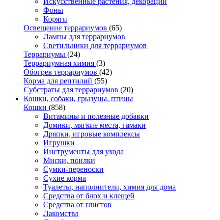
Искусственные растения, декорации
Фоны
Коряги
Освещение террариумов
(65)
Лампы для террариумов
Светильники для террариумов
Террариумы
(24)
Террариумная химия
(3)
Обогрев террариумов
(42)
Корма для рептилий
(55)
Субстраты для террариумов
(20)
Кошки, собаки, грызуны, птицы
Кошки
(858)
Витамины и полезные добавки
Домики, мягкие места, гамаки
Дряпки, игровые комплексы
Игрушки
Инструменты для ухода
Миски, поилки
Сумки-переноски
Сухие корма
Туалеты, наполнители, химия для дома
Средства от блох и клещей
Средства от глистов
Лакомства