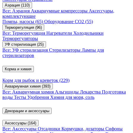
Аэрация
(110)
Все: Аэрация
Аквариумные компрессоры
Аксессуары,
комплектующие
Помпы, насосы
(65)
Оборудование CO2
(55)
Терморегуляция
(96)
Все: Терморегуляция
Нагреватели
Холодильники
Терморегуляторы
УФ стерилизация
(25)
Все: УФ стерилизация
Стерилизаторы
Лампы для
стерилизаторов
Корма и химия
Корм для рыбок и креветок
(229)
Аквариумная химия
(393)
Все: Аквариумная химия
Альгициды
Лекарства
Подготовка
воды
Тесты
Удобрения
Химия для моря, соль
Декорации и аксессуары
Аксессуары
(164)
Все: Аксессуары
Отсадники
Кормушки, дозаторы
Сифоны