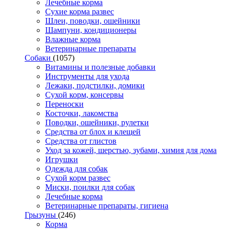
Лечебные корма
Сухие корма развес
Шлеи, поводки, ошейники
Шампуни, кондиционеры
Влажные корма
Ветеринарные препараты
Собаки
(1057)
Витамины и полезные добавки
Инструменты для ухода
Лежаки, подстилки, домики
Сухой корм, консервы
Переноски
Косточки, лакомства
Поводки, ошейники, рулетки
Средства от блох и клещей
Средства от глистов
Уход за кожей, шерстью, зубами, химия для дома
Игрушки
Одежда для собак
Сухой корм развес
Миски, поилки для собак
Лечебные корма
Ветеринарные препараты, гигиена
Грызуны
(246)
Корма