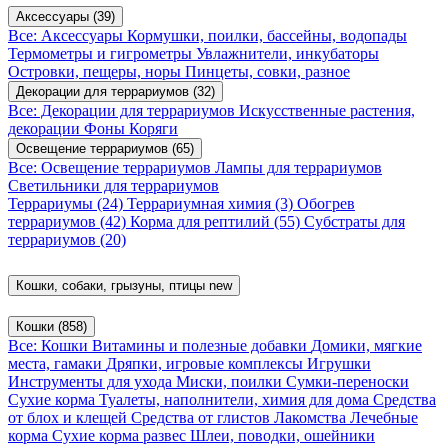
Аксессуары
(39)
Все: Аксессуары
Кормушки, поилки, бассейны, водопады
Термометры и гигрометры
Увлажнители, инкубаторы
Островки, пещеры, норы
Пинцеты, совки, разное
Декорации для террариумов
(32)
Все: Декорации для террариумов
Искусственные растения,
декорации
Фоны
Коряги
Освещение террариумов
(65)
Все: Освещение террариумов
Лампы для террариумов
Светильники для террариумов
Террариумы
(24)
Террариумная химия
(3)
Обогрев
террариумов
(42)
Корма для рептилий
(55)
Субстраты для
террариумов
(20)
Кошки, собаки, грызуны, птицы
new
Кошки
(858)
Все: Кошки
Витамины и полезные добавки
Домики, мягкие
места, гамаки
Дряпки, игровые комплексы
Игрушки
Инструменты для ухода
Миски, поилки
Сумки-переноски
Сухие корма
Туалеты, наполнители, химия для дома
Средства
от блох и клещей
Средства от глистов
Лакомства
Лечебные
корма
Сухие корма развес
Шлеи, поводки, ошейники