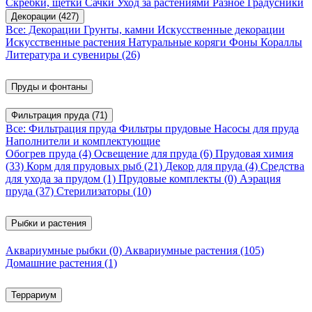
Скребки, щетки
Сачки
Уход за растениями
Разное
Градусники
Декорации
(427)
Все: Декорации
Грунты, камни
Искусственные декорации
Искусственные растения
Натуральные коряги
Фоны
Кораллы
Литература и сувениры
(26)
Пруды и фонтаны
Фильтрация пруда
(71)
Все: Фильтрация пруда
Фильтры прудовые
Насосы для пруда
Наполнители и комплектующие
Обогрев пруда
(4)
Освещение для пруда
(6)
Прудовая химия
(33)
Корм для прудовых рыб
(21)
Декор для пруда
(4)
Средства
для ухода за прудом
(1)
Прудовые комплекты
(0)
Аэрация
пруда
(37)
Стерилизаторы
(10)
Рыбки и растения
Аквариумные рыбки
(0)
Аквариумные растения
(105)
Домашние растения
(1)
Террариум