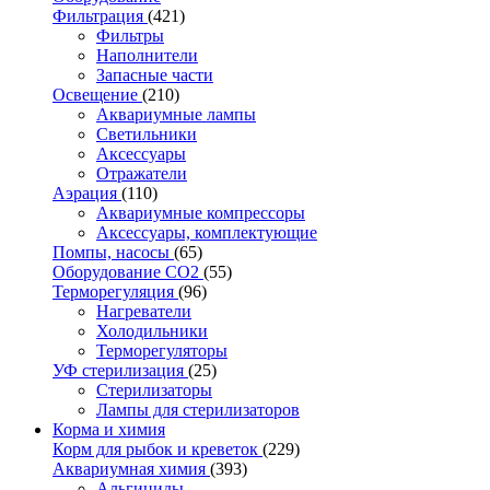
Фильтрация
(421)
Фильтры
Наполнители
Запасные части
Освещение
(210)
Аквариумные лампы
Светильники
Аксессуары
Отражатели
Аэрация
(110)
Аквариумные компрессоры
Аксессуары, комплектующие
Помпы, насосы
(65)
Оборудование CO2
(55)
Терморегуляция
(96)
Нагреватели
Холодильники
Терморегуляторы
УФ стерилизация
(25)
Стерилизаторы
Лампы для стерилизаторов
Корма и химия
Корм для рыбок и креветок
(229)
Аквариумная химия
(393)
Альгициды