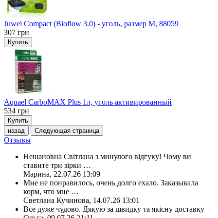
Juwel Compact (Bioflow 3.0) - уголь, размер M, 88059
307
грн
Купить
Aquael CarboMAX Plus 1л, уголь активированный
534
грн
Купить
назад
Следующая страница
Отзывы
Нешановна Світлана з минулого відгуку! Чому ви
ставите три зірки
…
Марина
,
22.07.26 13:09
Мне не понравилось, очень долго ехало. Заказывала
корм, что мне
…
Светлана Кучинова
,
14.07.26 13:01
Все дуже чудово. Дякую за швидку та якісну доставку
Ольга
,
09.07.26 21:11