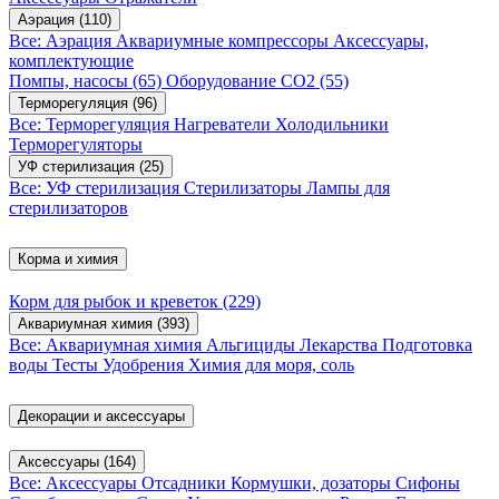
Аэрация
(110)
Все: Аэрация
Аквариумные компрессоры
Аксессуары,
комплектующие
Помпы, насосы
(65)
Оборудование CO2
(55)
Терморегуляция
(96)
Все: Терморегуляция
Нагреватели
Холодильники
Терморегуляторы
УФ стерилизация
(25)
Все: УФ стерилизация
Стерилизаторы
Лампы для
стерилизаторов
Корма и химия
Корм для рыбок и креветок
(229)
Аквариумная химия
(393)
Все: Аквариумная химия
Альгициды
Лекарства
Подготовка
воды
Тесты
Удобрения
Химия для моря, соль
Декорации и аксессуары
Аксессуары
(164)
Все: Аксессуары
Отсадники
Кормушки, дозаторы
Сифоны