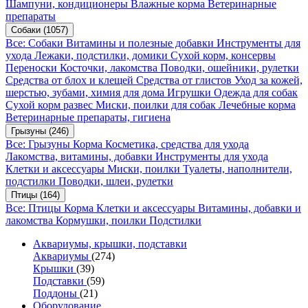
Шампуни, кондиционеры
Влажные корма
Ветеринарные
препараты
Собаки
(1057)
Все: Собаки
Витамины и полезные добавки
Инструменты для
ухода
Лежаки, подстилки, домики
Сухой корм, консервы
Переноски
Косточки, лакомства
Поводки, ошейники, рулетки
Средства от блох и клещей
Средства от глистов
Уход за кожей,
шерстью, зубами, химия для дома
Игрушки
Одежда для собак
Сухой корм развес
Миски, поилки для собак
Лечебные корма
Ветеринарные препараты, гигиена
Грызуны
(246)
Все: Грызуны
Корма
Косметика, средства для ухода
Лакомства, витамины, добавки
Инструменты для ухода
Клетки и аксессуары
Миски, поилки
Туалеты, наполнители,
подстилки
Поводки, шлеи, рулетки
Птицы
(164)
Все: Птицы
Корма
Клетки и аксессуары
Витамины, добавки и
лакомства
Кормушки, поилки
Подстилки
Аквариумы, крышки, подставки
Аквариумы
(274)
Крышки
(39)
Подставки
(59)
Поддоны
(21)
Оборудование