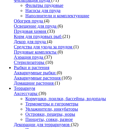
Фильтрация пруда
(71)
Фильтры прудовые
Насосы для пруда
Наполнители и комплектующие
Обогрев пруда
(4)
Освещение для пруда
(6)
Прудовая химия
(33)
Корм для прудовых рыб
(21)
Декор для пруда
(4)
Средства для ухода за прудом
(1)
Прудовые комплекты
(0)
Аэрация пруда
(37)
Стерилизаторы
(10)
Рыбки и растения
Аквариумные рыбки
(0)
Аквариумные растения
(105)
Домашние растения
(1)
Террариум
Аксессуары
(39)
Кормушки, поилки, бассейны, водопады
Термометры и гигрометры
Увлажнители, инкубаторы
Островки, пещеры, норы
Пинцеты, совки, разное
Декорации для террариумов
(32)