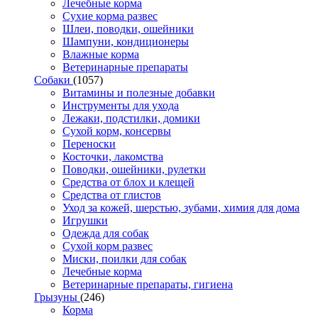
Лечебные корма
Сухие корма развес
Шлеи, поводки, ошейники
Шампуни, кондиционеры
Влажные корма
Ветеринарные препараты
Собаки
(1057)
Витамины и полезные добавки
Инструменты для ухода
Лежаки, подстилки, домики
Сухой корм, консервы
Переноски
Косточки, лакомства
Поводки, ошейники, рулетки
Средства от блох и клещей
Средства от глистов
Уход за кожей, шерстью, зубами, химия для дома
Игрушки
Одежда для собак
Сухой корм развес
Миски, поилки для собак
Лечебные корма
Ветеринарные препараты, гигиена
Грызуны
(246)
Корма