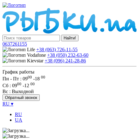
Найти!
0637261155
+38 (063) 726-11-55
+38 (050) 232-63-60
+38 (096) 241-28-86
График работы
00
00
Пн - Пт : 09
-
18
00
00
Сб
: 09
-
12
Вс
: Выходной
Обратный звонок
RU
▾
RU
UA