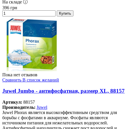
На складе ⓘ
396
грн
Купить
Пока нет отзывов
Сравнить
В список желаний
Juwel Jumbo - антифосфатная, размер XL, 88157
Артикул:
88157
Производитель:
Juwel
Juwel Phorax является высокоэффективным средством для
борьбы с фосфатами в аквариуме. Фосфаты являются
источником питания для нежелательных водорослей.
Антифосфатный наполнитель снижает рост водорослей и