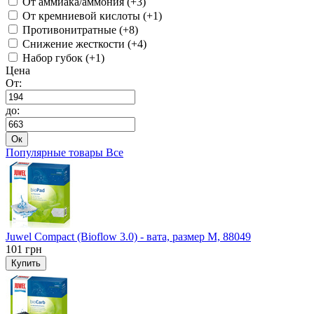
От аммиака/аммония (+3)
От кремниевой кислоты (+1)
Противонитратные (+8)
Снижение жесткости (+4)
Набор губок (+1)
Цена
От:
до:
Ок
Популярные товары
Все
Juwel Compact (Bioflow 3.0) - вата, размер M, 88049
101
грн
Купить