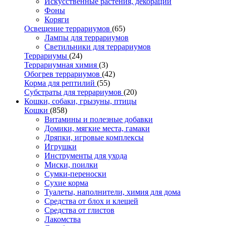
Искусственные растения, декорации
Фоны
Коряги
Освещение террариумов
(65)
Лампы для террариумов
Светильники для террариумов
Террариумы
(24)
Террариумная химия
(3)
Обогрев террариумов
(42)
Корма для рептилий
(55)
Субстраты для террариумов
(20)
Кошки, собаки, грызуны, птицы
Кошки
(858)
Витамины и полезные добавки
Домики, мягкие места, гамаки
Дряпки, игровые комплексы
Игрушки
Инструменты для ухода
Миски, поилки
Сумки-переноски
Сухие корма
Туалеты, наполнители, химия для дома
Средства от блох и клещей
Средства от глистов
Лакомства