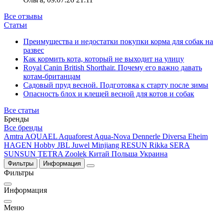
Все отзывы
Статьи
Преимущества и недостатки покупки корма для собак на
развес
Как кормить кота, который не выходит на улицу
Royal Canin British Shorthair. Почему его важно давать
котам-британцам
Садовый пруд весной. Подготовка к старту после зимы
Опасность блох и клещей весной для котов и собак
Все статьи
Бренды
Все бренды
Amtra
AQUAEL
Aquaforest
Aqua-Nova
Dennerle
Diversa
Eheim
HAGEN
Hobby
JBL
Juwel
Minjiang
RESUN
Rikka
SERA
SUNSUN
TETRA
Zoolek
Китай
Польша
Украина
Фильтры
Информация
Фильтры
Информация
Меню