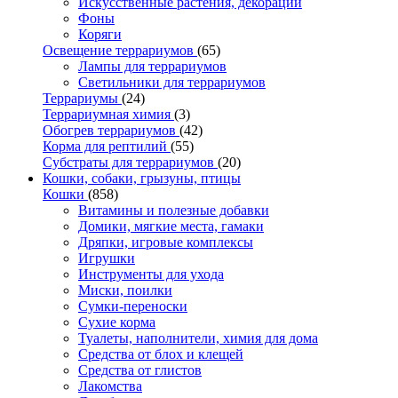
Искусственные растения, декорации
Фоны
Коряги
Освещение террариумов
(65)
Лампы для террариумов
Светильники для террариумов
Террариумы
(24)
Террариумная химия
(3)
Обогрев террариумов
(42)
Корма для рептилий
(55)
Субстраты для террариумов
(20)
Кошки, собаки, грызуны, птицы
Кошки
(858)
Витамины и полезные добавки
Домики, мягкие места, гамаки
Дряпки, игровые комплексы
Игрушки
Инструменты для ухода
Миски, поилки
Сумки-переноски
Сухие корма
Туалеты, наполнители, химия для дома
Средства от блох и клещей
Средства от глистов
Лакомства