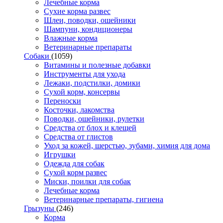
Лечебные корма
Сухие корма развес
Шлеи, поводки, ошейники
Шампуни, кондиционеры
Влажные корма
Ветеринарные препараты
Собаки
(1059)
Витамины и полезные добавки
Инструменты для ухода
Лежаки, подстилки, домики
Сухой корм, консервы
Переноски
Косточки, лакомства
Поводки, ошейники, рулетки
Средства от блох и клещей
Средства от глистов
Уход за кожей, шерстью, зубами, химия для дома
Игрушки
Одежда для собак
Сухой корм развес
Миски, поилки для собак
Лечебные корма
Ветеринарные препараты, гигиена
Грызуны
(246)
Корма