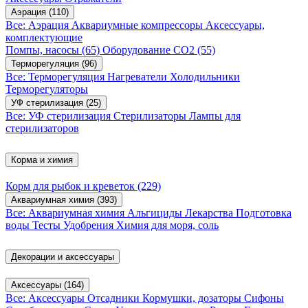
Аэрация
(110)
Все: Аэрация
Аквариумные компрессоры
Аксессуары,
комплектующие
Помпы, насосы
(65)
Оборудование CO2
(55)
Терморегуляция
(96)
Все: Терморегуляция
Нагреватели
Холодильники
Терморегуляторы
УФ стерилизация
(25)
Все: УФ стерилизация
Стерилизаторы
Лампы для
стерилизаторов
Корма и химия
Корм для рыбок и креветок
(229)
Аквариумная химия
(393)
Все: Аквариумная химия
Альгициды
Лекарства
Подготовка
воды
Тесты
Удобрения
Химия для моря, соль
Декорации и аксессуары
Аксессуары
(164)
Все: Аксессуары
Отсадники
Кормушки, дозаторы
Сифоны