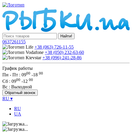
Найти!
0637261155
+38 (063) 726-11-55
+38 (050) 232-63-60
+38 (096) 241-28-86
График работы
00
00
Пн - Пт : 09
-
18
00
00
Сб
: 09
-
12
Вс
: Выходной
Обратный звонок
RU
▾
RU
UA