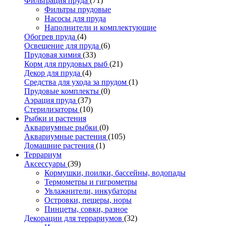
Фильтрация пруда
(71)
Фильтры прудовые
Насосы для пруда
Наполнители и комплектующие
Обогрев пруда
(4)
Освещение для пруда
(6)
Прудовая химия
(33)
Корм для прудовых рыб
(21)
Декор для пруда
(4)
Средства для ухода за прудом
(1)
Прудовые комплекты
(0)
Аэрация пруда
(37)
Стерилизаторы
(10)
Рыбки и растения
Аквариумные рыбки
(0)
Аквариумные растения
(105)
Домашние растения
(1)
Террариум
Аксессуары
(39)
Кормушки, поилки, бассейны, водопады
Термометры и гигрометры
Увлажнители, инкубаторы
Островки, пещеры, норы
Пинцеты, совки, разное
Декорации для террариумов
(32)