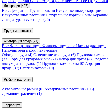
Скребки, щетки
Сачки
Уход за растениями
Разное
Градусники
Декорации
(427)
Все: Декорации
Грунты, камни
Искусственные декорации
Искусственные растения
Натуральные коряги
Фоны
Кораллы
Литература и сувениры
(26)
Пруды и фонтаны
Фильтрация пруда
(71)
Все: Фильтрация пруда
Фильтры прудовые
Насосы для пруда
Наполнители и комплектующие
Обогрев пруда
(4)
Освещение для пруда
(6)
Прудовая химия
(33)
Корм для прудовых рыб
(21)
Декор для пруда
(4)
Средства
для ухода за прудом
(1)
Прудовые комплекты
(0)
Аэрация
пруда
(37)
Стерилизаторы
(10)
Рыбки и растения
Аквариумные рыбки
(0)
Аквариумные растения
(105)
Домашние растения
(1)
Террариум