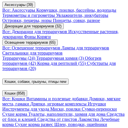
Аксессуары
(39)
Все: Аксессуары
Кормушки, поилки, бассейны, водопады
Термометры и гигрометры
Увлажнители, инкубаторы
Островки, пещеры, норы
Пинцеты, совки, разное
Декорации для террариумов
(32)
Все: Декорации для террариумов
Искусственные растения,
декорации
Фоны
Коряги
Освещение террариумов
(65)
Все: Освещение террариумов
Лампы для террариумов
Светильники для террариумов
Террариумы
(24)
Террариумная химия
(3)
Обогрев
террариумов
(42)
Корма для рептилий
(55)
Субстраты для
террариумов
(20)
Кошки, собаки, грызуны, птицы
new
Кошки
(858)
Все: Кошки
Витамины и полезные добавки
Домики, мягкие
места, гамаки
Дряпки, игровые комплексы
Игрушки
Инструменты для ухода
Миски, поилки
Сумки-переноски
Сухие корма
Туалеты, наполнители, химия для дома
Средства
от блох и клещей
Средства от глистов
Лакомства
Лечебные
корма
Сухие корма развес
Шлеи, поводки, ошейники