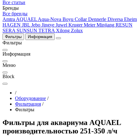
Все статьи
Бренды
Все бренды
Amtra
AQUAEL
Aqua-Nova
Boyu
Collar
Dennerle
Diversa
Eheim
HAGEN
JBL
Jebo
Jingye
Juwel
Kruger Meier
Minjiang
RESUN
SERA
SUNSUN
TETRA
Xilong
Zolux
Фильтры
Информация
Фильтры
Информация
Меню
Block
/
Оборудование
/
Фильтрация
/
Фильтры
Фильтры для аквариума AQUAEL
производительностью 251-350 л/ч