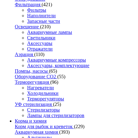
Фильтрация
(421)
Фильтры
Наполнители
Запасные части
Освещение
(210)
Аквариумные лампы
Светильники
Аксессуары
Отражатели
Аэрация
(110)
Аквариумные компрессоры
Аксессуары, комплектующие
Помпы, насосы
(65)
Оборудование CO2
(55)
Терморегуляция
(96)
Нагреватели
Холодильники
Терморегуляторы
УФ стерилизация
(25)
Стерилизаторы
Лампы для стерилизаторов
Корма и химия
Корм для рыбок и креветок
(229)
Аквариумная химия
(393)
Альгициды