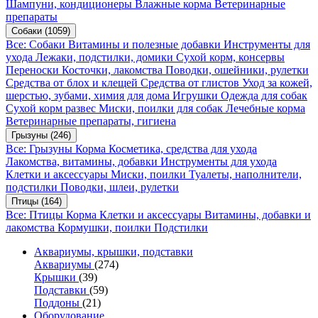
Шампуни, кондиционеры
Влажные корма
Ветеринарные
препараты
Собаки
(1059)
Все: Собаки
Витамины и полезные добавки
Инструменты для
ухода
Лежаки, подстилки, домики
Сухой корм, консервы
Переноски
Косточки, лакомства
Поводки, ошейники, рулетки
Средства от блох и клещей
Средства от глистов
Уход за кожей,
шерстью, зубами, химия для дома
Игрушки
Одежда для собак
Сухой корм развес
Миски, поилки для собак
Лечебные корма
Ветеринарные препараты, гигиена
Грызуны
(246)
Все: Грызуны
Корма
Косметика, средства для ухода
Лакомства, витамины, добавки
Инструменты для ухода
Клетки и аксессуары
Миски, поилки
Туалеты, наполнители,
подстилки
Поводки, шлеи, рулетки
Птицы
(164)
Все: Птицы
Корма
Клетки и аксессуары
Витамины, добавки и
лакомства
Кормушки, поилки
Подстилки
Аквариумы, крышки, подставки
Аквариумы
(274)
Крышки
(39)
Подставки
(59)
Поддоны
(21)
Оборудование