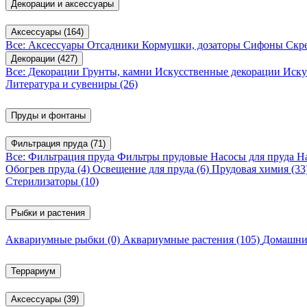
Декорации и аксессуары
Аксессуары
(164)
Все: Аксессуары
Отсадники
Кормушки, дозаторы
Сифоны
Скр
Декорации
(427)
Все: Декорации
Грунты, камни
Искусственные декорации
Иску
Литература и сувениры
(26)
Пруды и фонтаны
Фильтрация пруда
(71)
Все: Фильтрация пруда
Фильтры прудовые
Насосы для пруда
Н
Обогрев пруда
(4)
Освещение для пруда
(6)
Прудовая химия
(33
Стерилизаторы
(10)
Рыбки и растения
Аквариумные рыбки
(0)
Аквариумные растения
(105)
Домашни
Террариум
Аксессуары
(39)