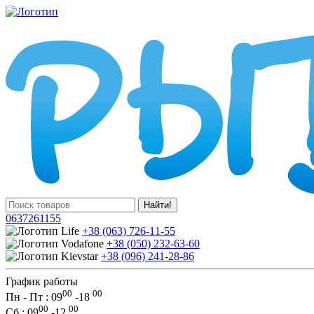
Найти!
0637261155
+38 (063) 726-11-55
+38 (050) 232-63-60
+38 (096) 241-28-86
График работы
00
00
Пн - Пт : 09
-
18
00
00
Сб
: 09
-
12