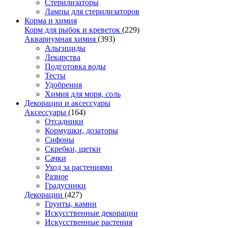
Стерилизаторы
Лампы для стерилизаторов
Корма и химия
Корм для рыбок и креветок
(229)
Аквариумная химия
(393)
Альгициды
Лекарства
Подготовка воды
Тесты
Удобрения
Химия для моря, соль
Декорации и аксессуары
Аксессуары
(164)
Отсадники
Кормушки, дозаторы
Сифоны
Скребки, щетки
Сачки
Уход за растениями
Разное
Градусники
Декорации
(427)
Грунты, камни
Искусственные декорации
Искусственные растения