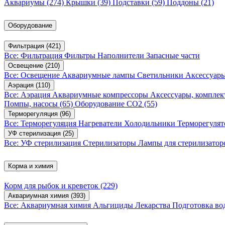
Аквариумы
(274)
Крышки
(39)
Подставки
(59)
Поддоны
(21)
Оборудование
Фильтрация
(421)
Все: Фильтрация
Фильтры
Наполнители
Запасные части
Освещение
(210)
Все: Освещение
Аквариумные лампы
Светильники
Аксессуар
Аэрация
(110)
Все: Аэрация
Аквариумные компрессоры
Аксессуары, компле
Помпы, насосы
(65)
Оборудование CO2
(55)
Терморегуляция
(96)
Все: Терморегуляция
Нагреватели
Холодильники
Терморегуля
УФ стерилизация
(25)
Все: УФ стерилизация
Стерилизаторы
Лампы для стерилизатор
Корма и химия
Корм для рыбок и креветок
(229)
Аквариумная химия
(393)
Все: Аквариумная химия
Альгициды
Лекарства
Подготовка в