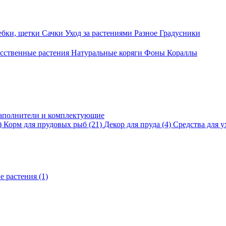
ебки, щетки
Сачки
Уход за растениями
Разное
Градусники
сственные растения
Натуральные коряги
Фоны
Кораллы
аполнители и комплектующие
)
Корм для прудовых рыб
(21)
Декор для пруда
(4)
Средства для у
е растения
(1)