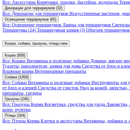
Все: Аксессуары
Кормушки, поилки, бассейны, водопады
Терм
Декорации для террариумов
(32)
Все: Декорации для террариумов
Искусственные растения, де
Освещение террариумов
(65)
Все: Освещение террариумов
Лампы для террариумов
Светиль
Террариумы
(24)
Террариумная химия
(3)
Обогрев террариумо
Кошки, собаки, грызуны, птицы
new
Кошки
(858)
Все: Кошки
Витамины и полезные добавки
Домики, мягкие мес
Туалеты, наполнители, химия для дома
Средства от блох и кл
Влажные корма
Ветеринарные препараты
Собаки
(1059)
Все: Собаки
Витамины и полезные добавки
Инструменты для 
от блох и клещей
Средства от глистов
Уход за кожей, шерстью,
препараты, гигиена
Грызуны
(246)
Все: Грызуны
Корма
Косметика, средства для ухода
Лакомства,
шлеи, рулетки
Птицы
(164)
Все: Птицы
Корма
Клетки и аксессуары
Витамины, добавки и 