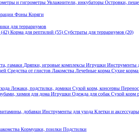
ометры и гигрометры
Увлажнители, инкубаторы
Островки, пещ
корации
Фоны
Коряги
ники для террариумов
в
(42)
Корма для рептилий
(55)
Субстраты для террариумов
(20)
та, гамаки
Дряпки, игровые комплексы
Игрушки
Инструменты 
ещей
Средства от глистов
Лакомства
Лечебные корма
Сухие корма
ухода
Лежаки, подстилки, домики
Сухой корм, консервы
Перено
 зубами, химия для дома
Игрушки
Одежда для собак
Сухой корм 
 витамины, добавки
Инструменты для ухода
Клетки и аксессуар
лакомства
Кормушки, поилки
Подстилки