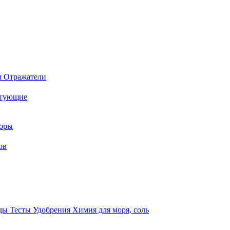
ы
Отражатели
ктующие
торы
ов
оды
Тесты
Удобрения
Химия для моря, соль