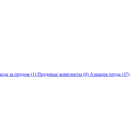
хода за прудом
(1)
Прудовые комплекты
(0)
Аэрация пруда
(37)