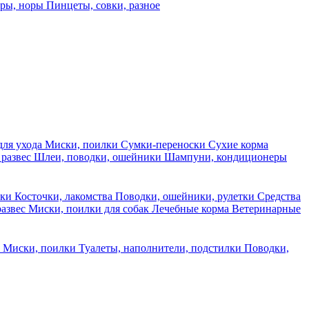
еры, норы
Пинцеты, совки, разное
для ухода
Миски, поилки
Сумки-переноски
Сухие корма
 развес
Шлеи, поводки, ошейники
Шампуни, кондиционеры
ски
Косточки, лакомства
Поводки, ошейники, рулетки
Средства
развес
Миски, поилки для собак
Лечебные корма
Ветеринарные
ы
Миски, поилки
Туалеты, наполнители, подстилки
Поводки,